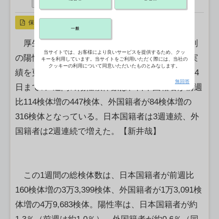
シェアする
X ポスト
リンクをコピー
保存
一般
厚生労働省は、検疫所における滞在国・地域別
当サイトでは、お客様により良いサービスを提供するため、クッ
の陽性検体数などの新型コロナウイルスの検査実
キーを利用しています。当サイトをご利用いただく際には、当社の
クッキーの利用について同意いただいたものとみなします。
績を更新した。検査実績によると、5月8日から14
無回答
日までの1週間の陽性検体数は、日本国籍者が前週
比114検体増の447検体、外国籍者が84検体増の
316検体となっている。日本国籍者は3週連続、外
国籍者は2週連続で増えた。【新井哉】
この1週間の総検体数は、日本国籍者が前週比
160検体増の3万3,399検体、外国籍者が1万3,091検
体増の4万9,683検体。陽性率は、日本国籍者が約