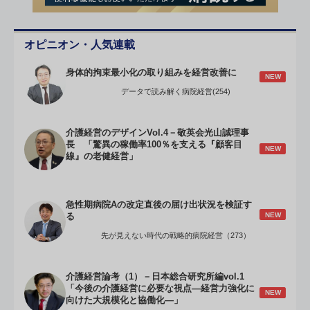
オピニオン・人気連載
身体的拘束最小化の取り組みを経営改善に
NEW
データで読み解く病院経営(254)
介護経営のデザインVol.4－敬英会光山誠理事
長 「驚異の稼働率100％を支える『顧客目
NEW
線』の老健経営」
急性期病院Aの改定直後の届け出状況を検証す
NEW
る
先が見えない時代の戦略的病院経営（273）
介護経営論考（1）－日本総合研究所編vol.1
「今後の介護経営に必要な視点―経営力強化に
NEW
向けた大規模化と協働化―」