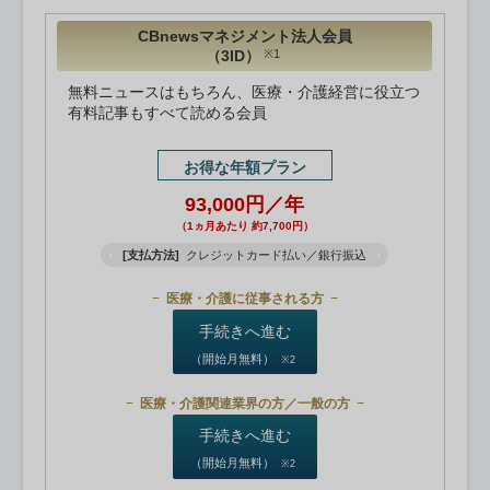
CBnewsマネジメント法人会員
（3ID）
※1
無料ニュースはもちろん、医療・介護経営に役立つ
有料記事もすべて読める会員
お得な年額プラン
93,000円／年
（1ヵ月あたり 約7,700円）
[支払方法]
クレジットカード払い／銀行振込
医療・介護に従事される方
手続きへ進む
（開始月無料）
※2
医療・介護関連業界の方／一般の方
手続きへ進む
（開始月無料）
※2