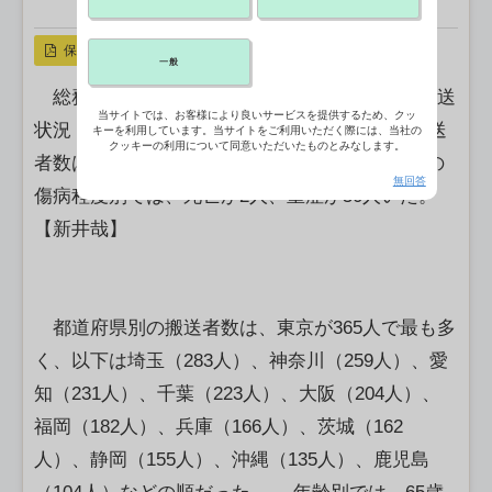
X ポスト
リンクをコピー
保存
一般
総務省消防庁は26日、熱中症の1週間の救急搬送
当サイトでは、お客様により良いサービスを提供するため、クッ
状況（18－24日）の速報値を公表した。救急搬送
キーを利用しています。当サイトをご利用いただく際には、当社の
クッキーの利用について同意いただいたものとみなします。
者数は前週比511人増の4,039人だった。初診時の
無回答
傷病程度別では、死亡が2人、重症が50人いた。
【新井哉】
都道府県別の搬送者数は、東京が365人で最も多
く、以下は埼玉（283人）、神奈川（259人）、愛
知（231人）、千葉（223人）、大阪（204人）、
福岡（182人）、兵庫（166人）、茨城（162
人）、静岡（155人）、沖縄（135人）、鹿児島