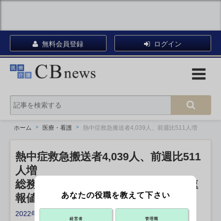
無料会員登録
ログイン
ホーム
医療・看護
熱中症救急搬送者4,039人、前週比511人増
熱中症救急搬送者4,039人、前週比511
人増
総務省消防庁が18－24日の1週間の速
あなたの役職を教えて下さい
報値公表
2022年07月26日 18:30
経営者
管理職