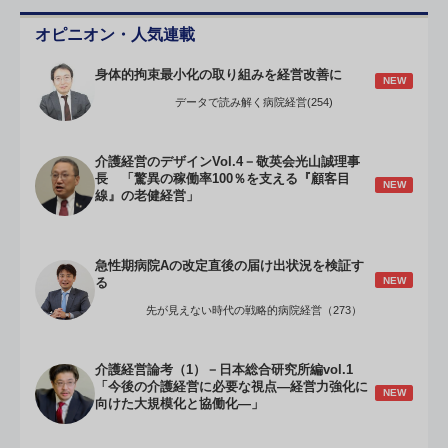
オピニオン・人気連載
身体的拘束最小化の取り組みを経営改善に
NEW
データで読み解く病院経営(254)
介護経営のデザインVol.4－敬英会光山誠理事
長 「驚異の稼働率100％を支える『顧客目
NEW
線』の老健経営」
急性期病院Aの改定直後の届け出状況を検証す
NEW
る
先が見えない時代の戦略的病院経営（273）
介護経営論考（1）－日本総合研究所編vol.1
「今後の介護経営に必要な視点―経営力強化に
NEW
向けた大規模化と協働化―」