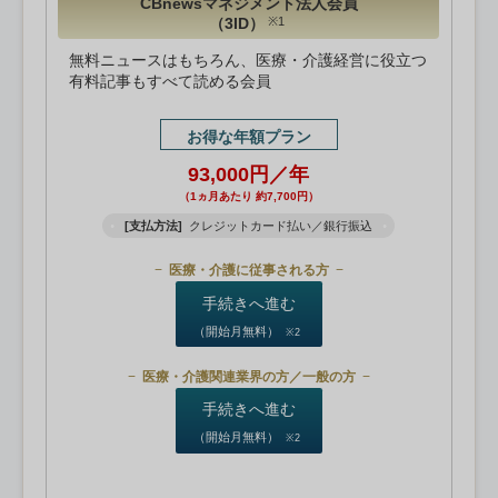
CBnewsマネジメント法人会員
（3ID）
※1
無料ニュースはもちろん、医療・介護経営に役立つ
有料記事もすべて読める会員
お得な年額プラン
93,000円／年
（1ヵ月あたり 約7,700円）
[支払方法]
クレジットカード払い／銀行振込
医療・介護に従事される方
手続きへ進む
（開始月無料）
※2
医療・介護関連業界の方／一般の方
手続きへ進む
（開始月無料）
※2