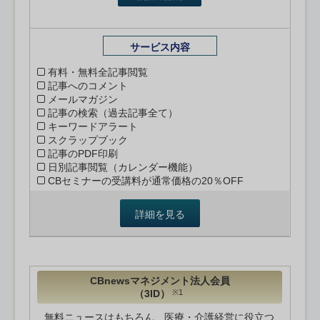
サービス内容
有料・無料全記事閲覧
記事へのコメント
メールマガジン
記事の検索（過去記事全て）
キーワードアラート
スクラップブック
記事のPDF印刷
日別記事閲覧（カレンダー機能）
CBセミナーの受講料が通常価格の20％OFF
詳細を見る
CBnewsマネジメント法人会員
（3ID）
※1
無料ニュースはもちろん、医療・介護経営に役立つ