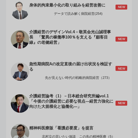
身体的拘束最小化の取り組みを経営改善に
NEW
データで読み解く病院経営(254)
介護経営のデザインVol.4－敬英会光山誠理事
長 「驚異の稼働率100％を支える『顧客目
NEW
線』の老健経営」
急性期病院Aの改定直後の届け出状況を検証す
NEW
る
先が見えない時代の戦略的病院経営（273）
介護経営論考（1）－日本総合研究所編vol.1
「今後の介護経営に必要な視点―経営力強化に
NEW
向けた大規模化と協働化―」
精神科医療版「看護必要度」を提言
北村立の言いたい放談 この先の精神医療（5）