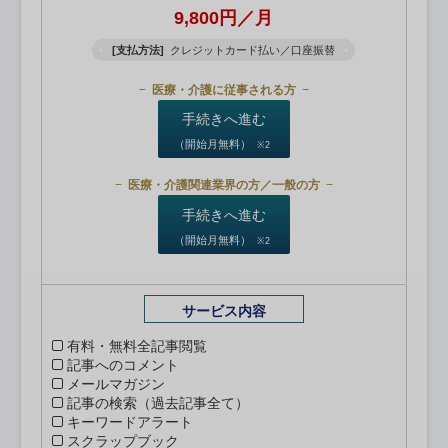
9,800円／月
[支払方法]
クレジットカード払い／口座振替
医療・介護に従事される方
手続きへ進む
（開始月無料）
※2
医療・介護関連業界の方／一般の方
手続きへ進む
（開始月無料）
※2
サービス内容
有料・無料全記事閲覧
記事へのコメント
メールマガジン
記事の検索（過去記事全て）
キーワードアラート
スクラップブック