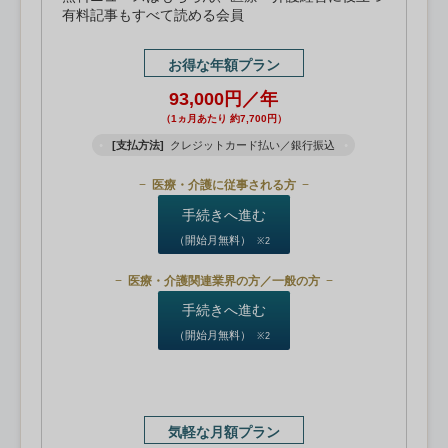
有料記事もすべて読める会員
お得な年額プラン
93,000円／年
（1ヵ月あたり 約7,700円）
[支払方法]
クレジットカード払い／銀行振込
医療・介護に従事される方
手続きへ進む
（開始月無料）
※2
医療・介護関連業界の方／一般の方
手続きへ進む
（開始月無料）
※2
気軽な月額プラン