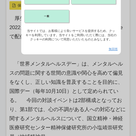
保存
一般
厚生労働省は7日、「世界メンタルヘルスデー
2022」対談イベントを10日午前10時からYouTube
当サイトでは、お客様により良いサービスを提供するため、クッ
キーを利用しています。当サイトをご利用いただく際には、当社の
で配信すると発表した。【新井哉】
クッキーの利用について同意いただいたものとみなします。
無回答
「世界メンタルヘルスデー」は、メンタルヘル
スの問題に関する世間の意識や関心を高めて偏見
をなくし、正しい知識を普及することを目的に、
国際デー（毎年10月10日）として定められてい
る。 今回の対談イベントは2部構成となってお
り、第1部では、心の不調がある人への対応などに
関するメンタルヘルスについて、国立精神・神経
医療研究センター精神保健研究所の小塩靖崇研究