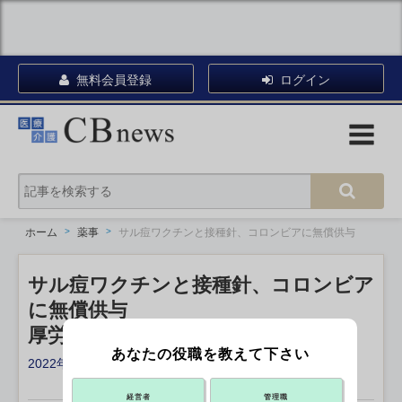
無料会員登録
ログイン
ホーム
薬事
サル痘ワクチンと接種針、コロンビアに無償供与
サル痘ワクチンと接種針、コロンビア
に無償供与
厚労省が発表、研究協力も検討
あなたの役職を教えて下さい
2022年12月07日 19:25
X ポスト
リンクをコピー
経営者
管理職