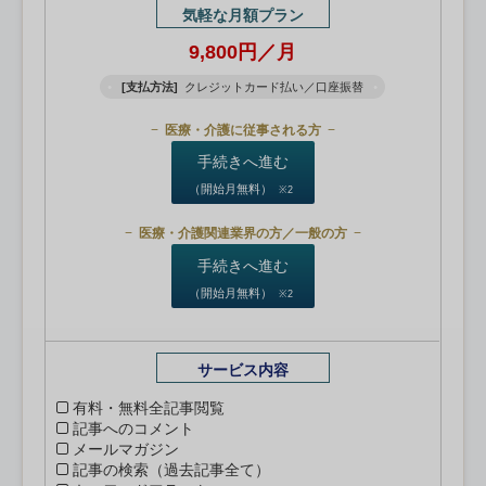
気軽な月額プラン
9,800円／月
[支払方法]
クレジットカード払い／口座振替
医療・介護に従事される方
手続きへ進む
（開始月無料）
※2
医療・介護関連業界の方／一般の方
手続きへ進む
（開始月無料）
※2
サービス内容
有料・無料全記事閲覧
記事へのコメント
メールマガジン
記事の検索（過去記事全て）