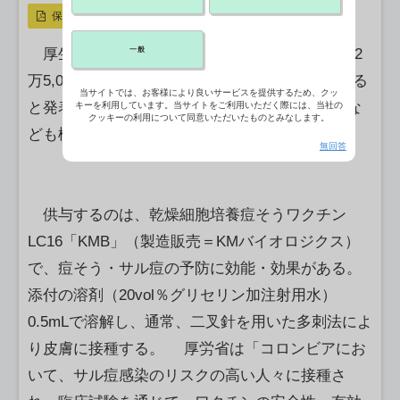
保存
一般
厚生労働省は7日、サル痘ワクチンと接種針（2
万5,000人分）を、コロンビア政府に無償供与する
当サイトでは、お客様により良いサービスを提供するため、クッ
と発表した。専門家による技術面での研究協力な
キーを利用しています。当サイトをご利用いただく際には、当社の
クッキーの利用について同意いただいたものとみなします。
ども検討しているという。【新井哉】
無回答
供与するのは、乾燥細胞培養痘そうワクチン
LC16「KMB」（製造販売＝KMバイオロジクス）
で、痘そう・サル痘の予防に効能・効果がある。
添付の溶剤（20vol％グリセリン加注射用水）
0.5mLで溶解し、通常、二叉針を用いた多刺法によ
り皮膚に接種する。 厚労省は「コロンビアにお
いて、サル痘感染のリスクの高い人々に接種さ