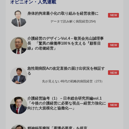
オピニオン・人気連載
身体的拘束最小化の取り組みを経営改善に
NEW
データで読み解く病院経営(254)
介護経営のデザインVol.4－敬英会光山誠理事
長 「驚異の稼働率100％を支える『顧客目
NEW
線』の老健経営」
急性期病院Aの改定直後の届け出状況を検証す
NEW
る
先が見えない時代の戦略的病院経営（273）
介護経営論考（1）－日本総合研究所編vol.1
「今後の介護経営に必要な視点―経営力強化に
NEW
向けた大規模化と協働化―」
精神科医療版「看護必要度」を提言