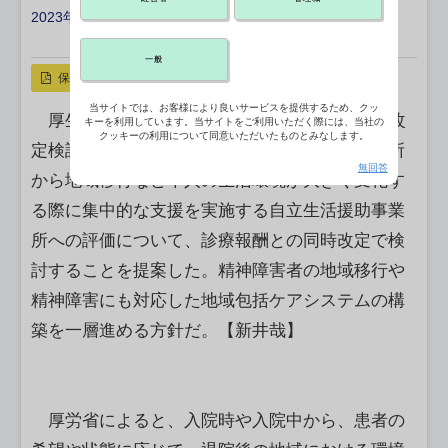
2023年10月30日 17:50
X ポスト
リンクをコピー
一般
保存
当サイトでは、お客様により良いサービスを提供するため、クッ
厚生労働省は30日、障害福祉サービス等報酬改
キーを利用しています。当サイトをご利用いただく際には、当社の
クッキーの利用について同意いただいたものとみなします。
定検討チームの会合で、精神障害者の入院・入所
無回答
から地域移行など本人の生活環境が大きく変化す
る際に集中的な支援を実施する自立生活援助事業
所への評価について、診療報酬との同時改定で検
討することを提案した。精神障害者の地域移行や
精神障害にも対応した地域包括ケアシステムの構
築を一層進める方針だ。【新井哉】
厚労省によると、入院時や入院中から、患者の