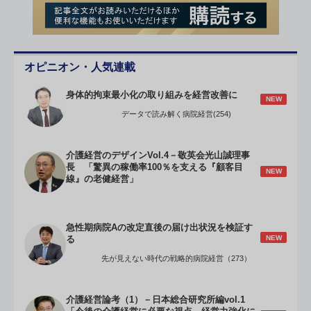
オピニオン・人気連載
身体的拘束最小化の取り組みを経営改善に
NEW
データで読み解く病院経営(254)
介護経営のデザインVol.4－敬英会光山誠理事
長 「驚異の稼働率100％を支える『顧客目
NEW
線』の老健経営」
急性期病院Aの改定直後の届け出状況を検証す
NEW
る
先が見えない時代の戦略的病院経営（273）
介護経営論考（1）－日本総合研究所編vol.1