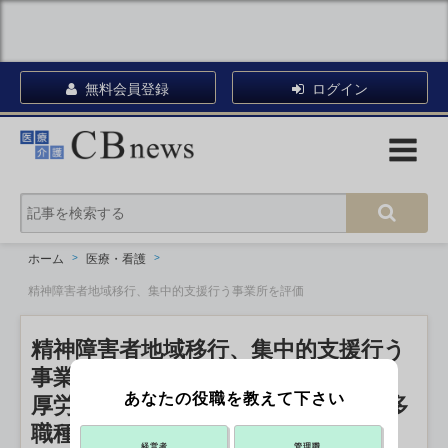
無料会員登録
ログイン
ホーム
医療・看護
精神障害者地域移行、集中的支援行う事業所を評価
精神障害者地域移行、集中的支援行う
事業所を評価
あなたの役職を教えて下さい
厚労省が同時改定での検討を提案、多
職種支援も
経営者
管理職