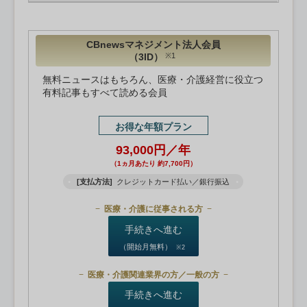
CBnewsマネジメント法人会員
（3ID）
※1
無料ニュースはもちろん、医療・介護経営に役立つ
有料記事もすべて読める会員
お得な年額プラン
93,000円／年
（1ヵ月あたり 約7,700円）
[支払方法]
クレジットカード払い／銀行振込
医療・介護に従事される方
手続きへ進む
（開始月無料）
※2
医療・介護関連業界の方／一般の方
手続きへ進む