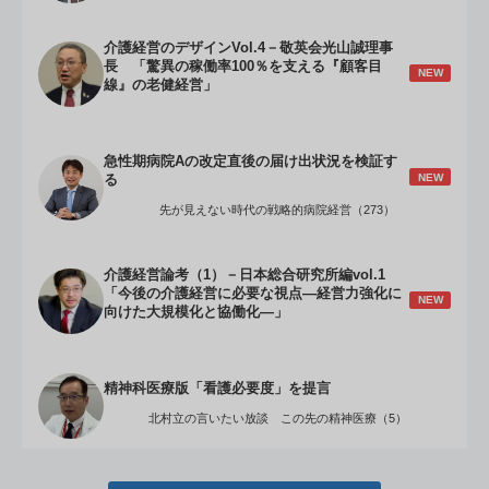
介護経営のデザインVol.4－敬英会光山誠理事
長 「驚異の稼働率100％を支える『顧客目
NEW
線』の老健経営」
急性期病院Aの改定直後の届け出状況を検証す
NEW
る
先が見えない時代の戦略的病院経営（273）
介護経営論考（1）－日本総合研究所編vol.1
「今後の介護経営に必要な視点―経営力強化に
NEW
向けた大規模化と協働化―」
精神科医療版「看護必要度」を提言
北村立の言いたい放談 この先の精神医療（5）