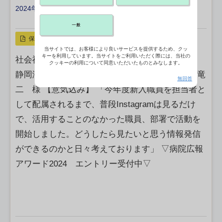
2024年05月04日 05:21
X ポスト
リンクをコピー
一般
保存
当サイトでは、お客様により良いサービスを提供するため、クッ
キーを利用しています。当サイトをご利用いただく際には、当社の
社会福祉法人恩賜財団 済生会支部静岡県済生会
クッキーの利用について同意いただいたものとみなします。
静岡済生会総合病院 企画・広報課 課長 正木 竜
無回答
二 様 【意気込み】 「今年度新入職員を担当者と
して配属されるまで、普段Instagramは見るだけ
で、活用することのなかった職員、部署で活動を
開始しました。どうしたら見たいと思う情報発信
ができるのかと日々考えております」 ▽病院広報
アワード2024 エントリー受付中▽