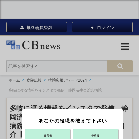
無料会員登録
ログイン
ホーム
病院広報
病院広報アワード2024
多岐に渡る情報をインスタで発信 静岡済生会総合病院
多岐に渡る情報をインスタで発信 静
岡済生会総合病院
あなたの役職を教えて下さい
病院広報アワード2024 エントリー紹
介【SNS部門】
経営者
管理職