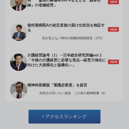
長 「驚異の稼働率100％を支える『顧客目
NEW
線』の老健経営」
急性期病院Aの改定直後の届け出状況を検証す
NEW
る
先が見えない時代の戦略的病院経営（273）
介護経営論考（1）－日本総合研究所編vol.1
「今後の介護経営に必要な視点―経営力強化に
NEW
向けた大規模化と協働化―」
精神科医療版「看護必要度」を提言
北村立の言いたい放談 この先の精神医療（5）
アクセスランキング