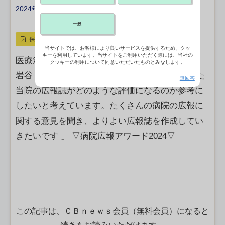
2024年05月19日 05:30
X ポスト
リンクをコピー
一般
保存
当サイトでは、お客様により良いサービスを提供するため、クッ
キーを利用しています。当サイトをご利用いただく際には、当社の
医療法人宝生会 PL病院 総務部総務課 副主任
クッキーの利用について同意いただいたものとみなします。
岩谷 幸子 様 【意気込み】 「 リニューアルした
無回答
当院の広報誌がどのような評価になるのか参考に
したいと考えています。たくさんの病院の広報に
関する意見を聞き、よりよい広報誌を作成してい
きたいです 」 ▽病院広報アワード2024▽
この記事は、ＣＢｎｅｗｓ会員（無料会員）になると