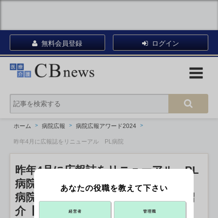
無料会員登録
ログイン
ホーム
病院広報
病院広報アワード2024
昨年4月に広報誌をリニューアル PL病院
昨年4月に広報誌をリニューアル PL
病院
あなたの役職を教えて下さい
病院広報アワード2024 エントリー紹
介【広報誌部門】
経営者
管理職