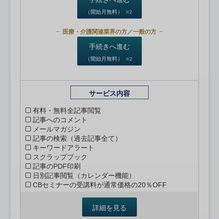
（開始月無料）
※2
医療・介護関連業界の方／一般の方
手続きへ進む
（開始月無料）
※2
サービス内容
有料・無料全記事閲覧
記事へのコメント
メールマガジン
記事の検索（過去記事全て）
キーワードアラート
スクラップブック
記事のPDF印刷
日別記事閲覧（カレンダー機能）
CBセミナーの受講料が通常価格の20％OFF
詳細を見る