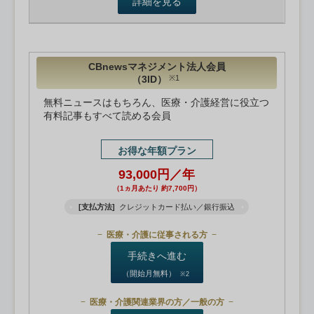
詳細を見る
CBnewsマネジメント法人会員
（3ID）
※1
無料ニュースはもちろん、医療・介護経営に役立つ
有料記事もすべて読める会員
お得な年額プラン
93,000円／年
（1ヵ月あたり 約7,700円）
[支払方法]
クレジットカード払い／銀行振込
医療・介護に従事される方
手続きへ進む
（開始月無料）
※2
医療・介護関連業界の方／一般の方