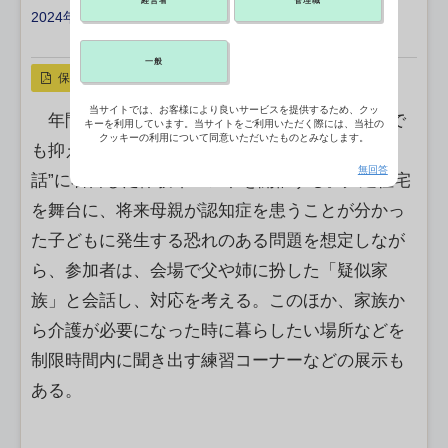
経営者
管理職
2024年11月12日 18:53
X ポスト
リンクをコピー
一般
保存
当サイトでは、お客様により良いサービスを提供するため、クッ
年間10万人を超える介護離職者の発生を少しで
キーを利用しています。当サイトをご利用いただく際には、当社の
クッキーの利用について同意いただいたものとみなします。
も抑えようと、経済産業省は13日、“家族との会
無回答
話”に着目した体験イベントを開催する。戸建住宅
を舞台に、将来母親が認知症を患うことが分かっ
た子どもに発生する恐れのある問題を想定しなが
ら、参加者は、会場で父や姉に扮した「疑似家
族」と会話し、対応を考える。このほか、家族か
ら介護が必要になった時に暮らしたい場所などを
制限時間内に聞き出す練習コーナーなどの展示も
ある。