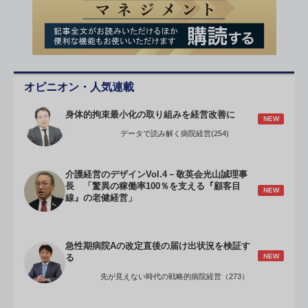
オピニオン・人気連載
身体的拘束最小化の取り組みを経営改善に
NEW
データで読み解く病院経営(254)
介護経営のデザインVol.4－敬英会光山誠理事
長 「驚異の稼働率100％を支える『顧客目
NEW
線』の老健経営」
急性期病院Aの改定直後の届け出状況を検証す
NEW
る
先が見えない時代の戦略的病院経営（273）