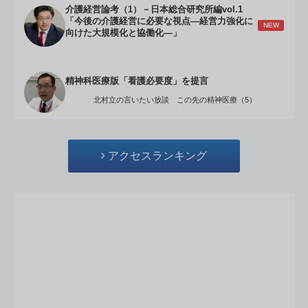
介護経営論考（1）－日本総合研究所編vol.1
「今後の介護経営に必要な視点―経営力強化に
NEW
向けた大規模化と協働化―」
精神科医療版「看護必要度」を提言
北村立の言いたい放談 この先の精神医療（5）
アクセスランキング