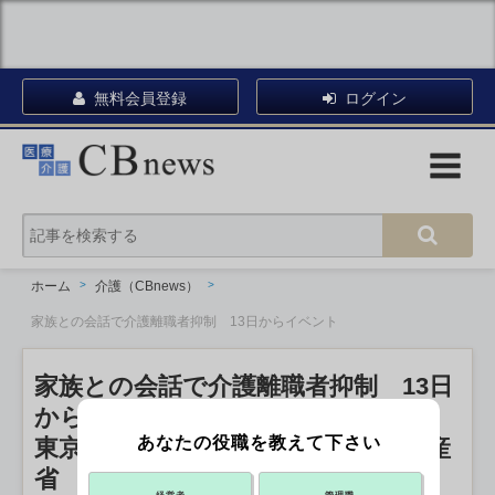
無料会員登録
ログイン
ホーム
介護（CBnews）
家族との会話で介護離職者抑制 13日からイベント
家族との会話で介護離職者抑制 13日
からイベント
あなたの役職を教えて下さい
東京・渋谷の戸建住宅を舞台に 経産
省