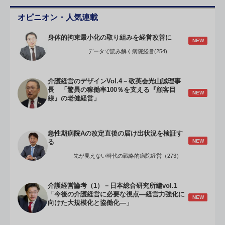
オピニオン・人気連載
身体的拘束最小化の取り組みを経営改善に
NEW
データで読み解く病院経営(254)
介護経営のデザインVol.4－敬英会光山誠理事
長 「驚異の稼働率100％を支える『顧客目
NEW
線』の老健経営」
急性期病院Aの改定直後の届け出状況を検証す
NEW
る
先が見えない時代の戦略的病院経営（273）
介護経営論考（1）－日本総合研究所編vol.1
「今後の介護経営に必要な視点―経営力強化に
NEW
向けた大規模化と協働化―」