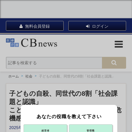
無料会員登録
ログイン
ホーム
社会
子どもの自殺、同世代の8割「社会課題と認識」
子どもの自殺、同世代の8割「社会課
題と認識」
こども家庭庁が初の調査、大人より危
あなたの役職を教えて下さい
機感
2025年03月03日 13:45
経営者
管理職