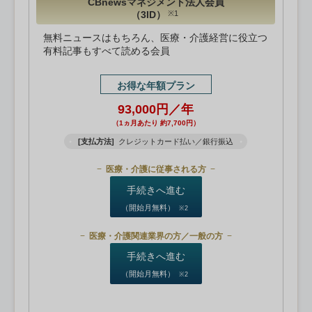
CBnewsマネジメント法人会員
（3ID）
※1
無料ニュースはもちろん、医療・介護経営に役立つ
有料記事もすべて読める会員
お得な年額プラン
93,000円／年
（1ヵ月あたり 約7,700円）
[支払方法]
クレジットカード払い／銀行振込
医療・介護に従事される方
手続きへ進む
（開始月無料）
※2
医療・介護関連業界の方／一般の方
手続きへ進む
（開始月無料）
※2