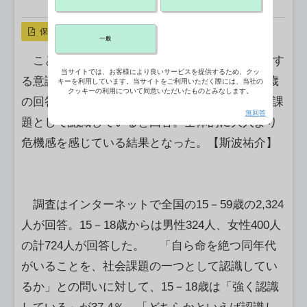
X ポスト
リンクをコピー
保存
一般
こども家庭庁は2月28日、「こどもの自殺に関す
当サイトでは、お客様により良いサービスを提供するため、クッ
る意識調査」の結果を初めて公表した。15－18歳
キーを利用しています。当サイトをご利用いただく際には、当社の
クッキーの利用について同意いただいたものとみなします。
の回答では、同世代の自殺について約8割が社会課
無回答
題として認識していると回答。全体的に大人より
危機感を感じている結果となった。【斯波祐介】
調査はインターネットで全国の15－59歳の2,324
人が回答。15－18歳からは男性324人、女性400人
の計724人が回答した。 「自ら命を絶つ同年代
がいることを、社会課題の一つとして認識してい
るか」との問いに対して、15－18歳は「強く認識