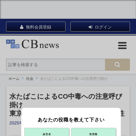
無料会員登録
ログイン
ホーム
社会
水たばこによるCO中毒への注意呼び掛け
水たばこによるCO中毒への注意呼び
掛け
東京都、使用者の周りの人にも危険性
あなたの役職を教えて下さい
2025年03月24日 10:00
X ポスト
リンクをコピー
経営者
管理職