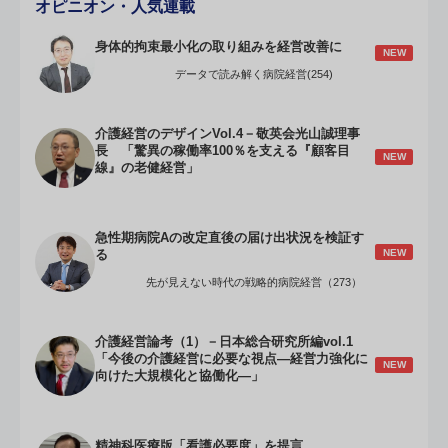
オピニオン・人気連載
身体的拘束最小化の取り組みを経営改善に
NEW
データで読み解く病院経営(254)
介護経営のデザインVol.4－敬英会光山誠理事
長 「驚異の稼働率100％を支える『顧客目
NEW
線』の老健経営」
急性期病院Aの改定直後の届け出状況を検証す
NEW
る
先が見えない時代の戦略的病院経営（273）
介護経営論考（1）－日本総合研究所編vol.1
「今後の介護経営に必要な視点―経営力強化に
NEW
向けた大規模化と協働化―」
精神科医療版「看護必要度」を提言