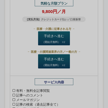
気軽な月額プラン
9,800円／月
[支払方法]
クレジットカード払い／口座振替
医療・介護に従事される方
手続きへ進む
（開始月無料）
※2
医療・介護関連業界の方／一般の方
手続きへ進む
（開始月無料）
※2
サービス内容
有料・無料全記事閲覧
記事へのコメント
メールマガジン
記事の検索（過去記事全て）