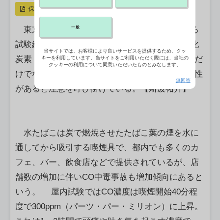
保存
一般
東京都はこのほど、水たばこの安全性に関する
試験結果を発表した。水たばこは高濃度の一酸化
当サイトでは、お客様により良いサービスを提供するため、クッ
炭素（CO）を発生させることから、使用者本人だ
キーを利用しています。当サイトをご利用いただく際には、当社の
クッキーの利用について同意いただいたものとみなします。
けでなく、周りの人のCO中毒を引き起こす可能性
無回答
があると注意を呼び掛けている。【斯波祐介】
水たばこは炭で燃焼させたたばこ葉の煙を水に
通してから吸引する喫煙具で、都内でも多くのカ
フェ、バー、飲食店などで提供されているが、店
舗数の増加に伴いCO中毒事故も増加傾向にあると
いう。 屋内試験ではCO濃度は喫煙開始40分程
度で300ppm（パーツ・パー・ミリオン）に上昇。