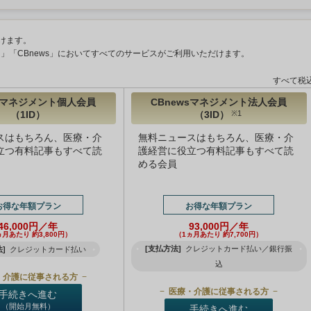
けます。
ント」「CBnews」においてすべてのサービスがご利用いただけます。
すべて税
wsマネジメント個人会員
CBnewsマネジメント法人会員
（1ID）
（3ID）
※1
スはもちろん、医療・介
無料ニュースはもちろん、医療・介
立つ有料記事もすべて読
護経営に役立つ有料記事もすべて読
める会員
お得な年額プラン
お得な年額プラン
46,000円／年
93,000円／年
ヵ月あたり 約3,800円）
（1ヵ月あたり 約7,700円）
[支払方法]
クレジットカード払い／銀行振
]
クレジットカード払い
込
・介護に従事される方
医療・介護に従事される方
手続きへ進む
（開始月無料）
手続きへ進む