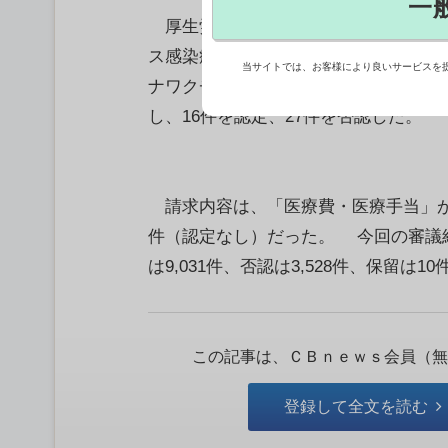
一
厚生労働省は、疾病・障害認定審査会
ス感染症予防接種健康被害審査第二部会
当サイトでは、お客様により良いサービスを
ナワクチンを接種した43件について、
し、16件を認定、27件を否認した。
請求内容は、「医療費・医療手当」が4
件（認定なし）だった。 今回の審議結
は9,031件、否認は3,528件、保留は1
この記事は、ＣＢｎｅｗｓ会員（無
登録して全文を読む