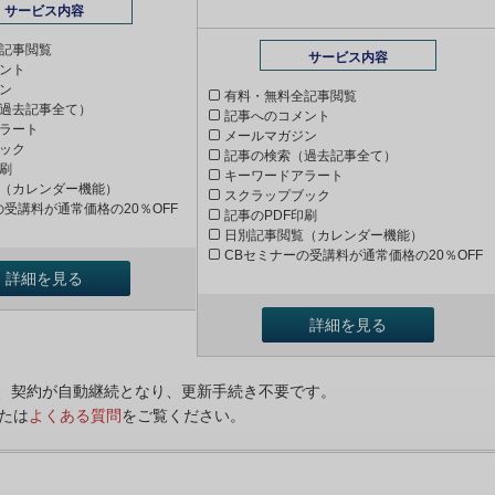
サービス内容
記事閲覧
サービス内容
ント
ン
有料・無料全記事閲覧
過去記事全て）
記事へのコメント
ラート
メールマガジン
ック
記事の検索（過去記事全て）
印刷
キーワードアラート
（カレンダー機能）
スクラップブック
の受講料が通常価格の20％OFF
記事のPDF印刷
日別記事閲覧（カレンダー機能）
CBセミナーの受講料が通常価格の20％OFF
詳細を見る
詳細を見る
ンは、契約が自動継続となり、更新手続き不要です。
たは
よくある質問
をご覧ください。