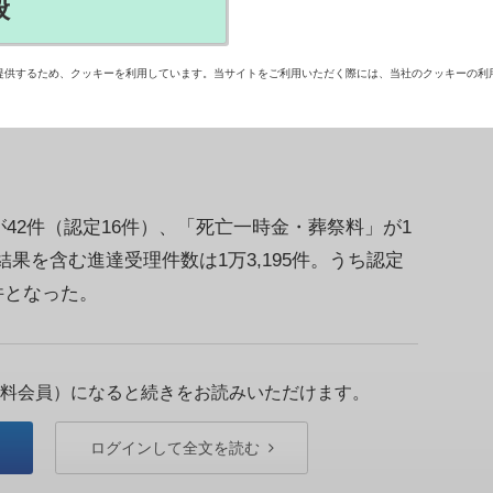
般
感染症・予防接種審査分科会の新型コロナウイル
（24日開催）の審議結果を公表した。新型コロ
提供するため、クッキーを利用しています。当サイトをご利用いただく際には、当社のクッキーの利
予防接種と疾病・障害などとの因果関係を審議
2件（認定16件）、「死亡一時金・葬祭料」が1
果を含む進達受理件数は1万3,195件。うち認定
0件となった。
料会員）になると続きをお読みいただけます。
ログインして全文を読む