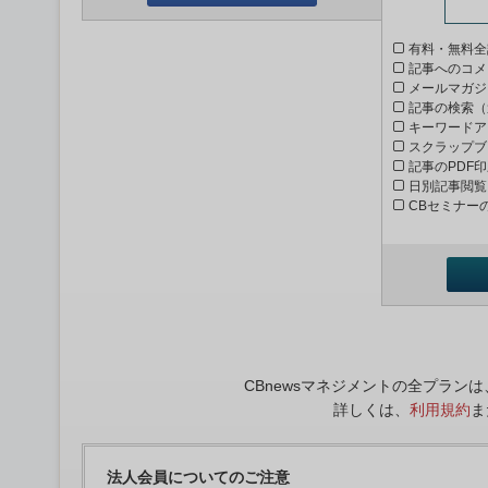
有料・無料全
記事へのコメ
メールマガジ
記事の検索（
キーワードア
スクラップブ
記事のPDF
日別記事閲覧
CBセミナー
CBnewsマネジメントの全プラ
詳しくは、
利用規約
ま
法人会員についてのご注意