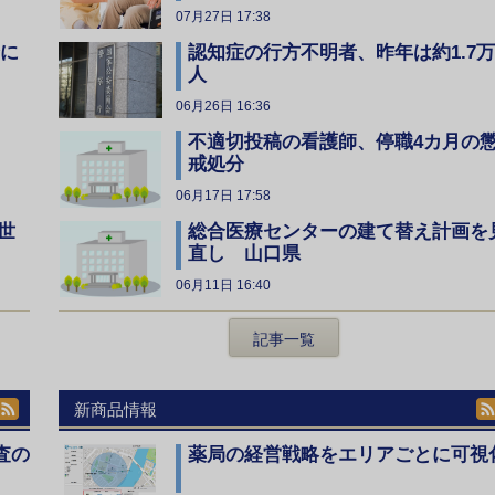
07月27日 17:38
全に
認知症の行方不明者、昨年は約1.7万
人
06月26日 16:36
不適切投稿の看護師、停職4カ月の
戒処分
06月17日 17:58
総合医療センターの建て替え計画を
世
直し 山口県
06月11日 16:40
記事一覧
新商品情報
査の
薬局の経営戦略をエリアごとに可視