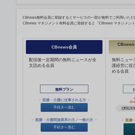
CBnews無料会員に登録するとサービスの一部が無料でご利用いただ
CBnews マネジメント有料会員に登録すると「CBnews マネジメ
CBne
CBnews会員
配信後一定期間の無料ニュースが全
無料ニュー
文読める会員
護経営に役
める会員
無料プラン
医療・介護に従事される方
（1
手続きへ進む
[支払方法
医療・介護関連業界の方／一般の方
医療
手続きへ進む