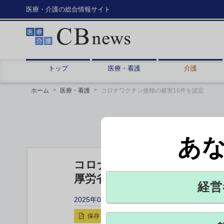
医療・介護の総合情報サイト
トップ
医療・看護
介護
ホーム
医療・看護
コロナワクチン接種の被害16件を認定
あ
コロナワクチン接種の被害16
厚労省の予防接種審査分科会
経営
2025年03月26日 10:45
保存
印刷用