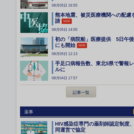
08月05日 16:55
熊本地震、被災医療機関への配慮
請
NEW
08月05日 14:05
初の「病院船」医療提供 5日午後
にも開始
NEW
08月05日 12:13
手足口病報告数、東北5県で警報
ルに
08月04日 17:57
記事一覧
薬事
HIV感染症専門の薬剤師認定制度
同運営で協定