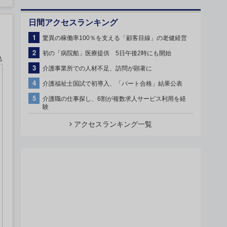
日間アクセスランキング
1
驚異の稼働率100％を支える「顧客目線」の老健経営
2
初の「病院船」医療提供 5日午後2時にも開始
込
3
介護事業所での人材不足、訪問が顕著に
4
介護福祉士国試で初導入、「パート合格」結果公表
5
介護職の仕事探し、6割が複数求人サービス利用を経
験
アクセスランキング一覧