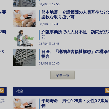
08月05日 17:50
を要
熊本地震 介護報酬の人員基準など
柔軟な取り扱い可
08月04日 17:39
2時
介護事業所での人材不足、訪問が顕
に
08月04日 16:45
レベ
日医、「地域障害福祉構想」の構築
提言
08月03日 16:40
記事一覧
社会
、共
平均寿命 男性0.25歳・女性0.2歳延
伸