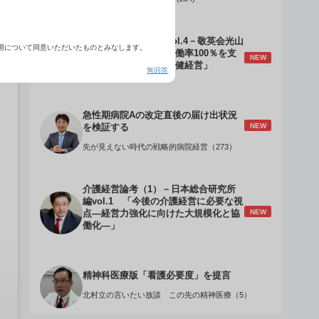
介護経営のデザインVol.4－敬英会光山
用について同意いただいたものとみなします。
誠理事長 「驚異の稼働率100％を支
NEW
える『顧客目線』の老健経営」
無回答
急性期病院Aの改定直後の届け出状況
NEW
を検証する
先が見えない時代の戦略的病院経営（273）
介護経営論考（1）－日本総合研究所
編vol.1 「今後の介護経営に必要な視
NEW
点―経営力強化に向けた大規模化と協
働化―」
精神科医療版「看護必要度」を提言
北村立の言いたい放談 この先の精神医療（5）