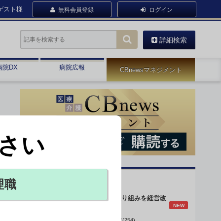
ゲスト様
無料会員登録
ログイン
詳細検索
病院DX
病院広報
CBnewsマネジメント
さい
オピニオン・人気連載
理職
身体的拘束最小化の取り組みを経営改
NEW
善に
データで読み解く病院経営(254)