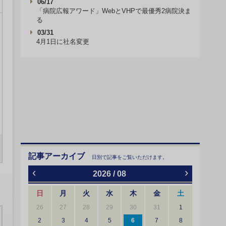
06/17
「病院広報アワード」WebとVHPで最優秀2病院決ま
る
03/31
4月1日に社名変更
記事アーカイブ
日別で記事をご覧いただけます。
‹
›
2026 / 08
日
月
火
水
木
金
土
26
27
28
29
30
31
1
2
3
4
5
6
7
8