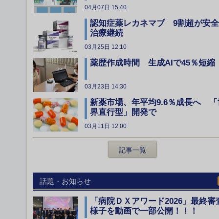
04月07日 15:40
認知症薬レカネマブ 9割超が安
治療継続
03月25日 12:10
薬歴作成時間 生成AIで45％短縮
03月23日 14:30
新薬市場、年平均9.6％成長へ 「
界直行型」開発で
03月11日 12:00
記事一覧
話題・お知らせ
「病院ＤＸアワード2026」最終審
様子を動画で一部公開！！！