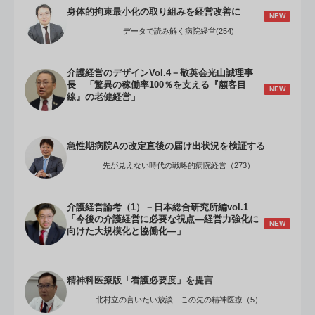
身体的拘束最小化の取り組みを経営改善に
NEW
データで読み解く病院経営(254)
介護経営のデザインVol.4－敬英会光山誠理事
長 「驚異の稼働率100％を支える『顧客目
NEW
線』の老健経営」
急性期病院Aの改定直後の届け出状況を検証する
先が見えない時代の戦略的病院経営（273）
介護経営論考（1）－日本総合研究所編vol.1
「今後の介護経営に必要な視点―経営力強化に
NEW
向けた大規模化と協働化―」
精神科医療版「看護必要度」を提言
北村立の言いたい放談 この先の精神医療（5）