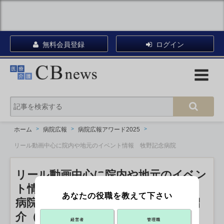
無料会員登録
ログイン
ホーム
病院広報
病院広報アワード2025
リール動画中心に院内や地元のイベント情報 牧野記念病院
リール動画中心に院内や地元のイベン
ト情報 牧野記念病院
あなたの役職を教えて下さい
病院広報アワード2025 エントリー紹
介（32）【SNS部門】
経営者
管理職