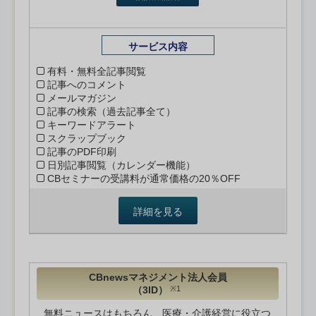
サービス内容
有料・無料全記事閲覧
記事へのコメント
メールマガジン
記事の検索（過去記事全て）
キーワードアラート
スクラップブック
記事のPDF印刷
日別記事閲覧（カレンダー機能）
CBセミナーの受講料が通常価格の20％OFF
詳細を見る
CBnewsマネジメント法人会員
（3ID）
※1
無料ニュースはもちろん、医療・介護経営に役立つ