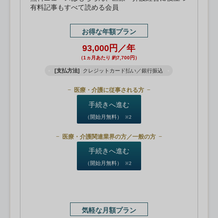
有料記事もすべて読める会員
お得な年額プラン
93,000円／年
（1ヵ月あたり 約7,700円）
[支払方法]
クレジットカード払い／銀行振込
医療・介護に従事される方
手続きへ進む
（開始月無料）
※2
医療・介護関連業界の方／一般の方
手続きへ進む
（開始月無料）
※2
気軽な月額プラン