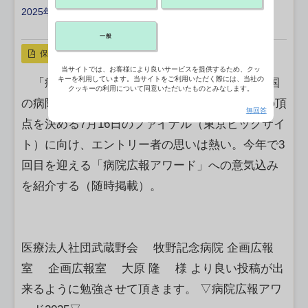
2025年04月23日 12:30
X ポスト
リンクをコピー
一般
保存
当サイトでは、お客様により良いサービスを提供するため、クッ
キーを利用しています。当サイトをご利用いただく際には、当社の
「病院広報アワード2025」大賞を目指し、全国
クッキーの利用について同意いただいたものとみなします。
の病院からのエントリーが続々と。“病院広報”の頂
無回答
点を決める7月16日のファイナル（東京ビッグサイ
ト）に向け、エントリー者の思いは熱い。今年で3
回目を迎える「病院広報アワード」への意気込み
を紹介する（随時掲載）。
医療法人社団武蔵野会 牧野記念病院 企画広報
室 企画広報室 大原 隆 様 より良い投稿が出
来るように勉強させて頂きます。 ▽病院広報アワ