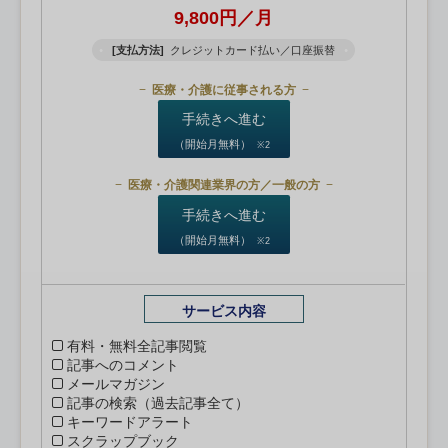
9,800円／月
[支払方法]
クレジットカード払い／口座振替
医療・介護に従事される方
手続きへ進む
（開始月無料）
※2
医療・介護関連業界の方／一般の方
手続きへ進む
（開始月無料）
※2
サービス内容
有料・無料全記事閲覧
記事へのコメント
メールマガジン
記事の検索（過去記事全て）
キーワードアラート
スクラップブック