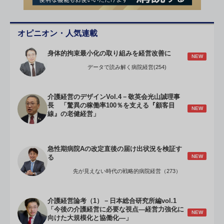
オピニオン・人気連載
身体的拘束最小化の取り組みを経営改善に
NEW
データで読み解く病院経営(254)
介護経営のデザインVol.4－敬英会光山誠理事
長 「驚異の稼働率100％を支える『顧客目
NEW
線』の老健経営」
急性期病院Aの改定直後の届け出状況を検証す
NEW
る
先が見えない時代の戦略的病院経営（273）
介護経営論考（1）－日本総合研究所編vol.1
「今後の介護経営に必要な視点―経営力強化に
NEW
向けた大規模化と協働化―」