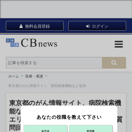
無料会員登録
ログイン
ホーム
医療・看護
東京都のがん情報サイト、病院検索機能など追加
東京都のがん情報サイト、病院検索機
能など追加
あなたの役職を教えて下さい
エリアや種類で絞り込み、ボットが質
問回答も
経営者
管理職