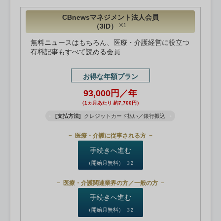
CBnewsマネジメント法人会員
（3ID）
※1
無料ニュースはもちろん、医療・介護経営に役立つ
有料記事もすべて読める会員
お得な年額プラン
93,000円／年
（1ヵ月あたり 約7,700円）
[支払方法]
クレジットカード払い／銀行振込
医療・介護に従事される方
手続きへ進む
（開始月無料）
※2
医療・介護関連業界の方／一般の方
手続きへ進む
（開始月無料）
※2