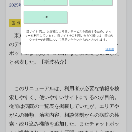
2025年04月22日 11:30
X ポスト
リンクをコピー
一般
保存
当サイトでは、お客様により良いサービスを提供するため、クッ
東京都は21日、「東京都がんポータルサイト」
キーを利用しています。当サイトをご利用いただく際には、当社の
クッキーの利用について同意いただいたものとみなします。
のデザインを見直したほか、病院検索やチャット
無回答
ボットによる質問への回答など新機能も追加した
と発表した。【斯波祐介】
このリニューアルは、利用者が必要な情報を検
索しやすく、使いやすいサイトにするのが目的。
従前は病院の一覧表を掲載していたが、エリアや
がんの種類、治療内容、相談体制からの病院の検
索・絞り込み機能を追加した。またチャットボッ