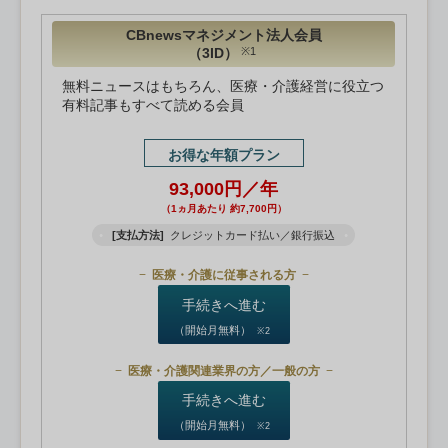
CBnewsマネジメント法人会員
（3ID）
※1
無料ニュースはもちろん、医療・介護経営に役立つ
有料記事もすべて読める会員
お得な年額プラン
93,000円／年
（1ヵ月あたり 約7,700円）
[支払方法]
クレジットカード払い／銀行振込
医療・介護に従事される方
手続きへ進む
（開始月無料）
※2
医療・介護関連業界の方／一般の方
手続きへ進む
（開始月無料）
※2