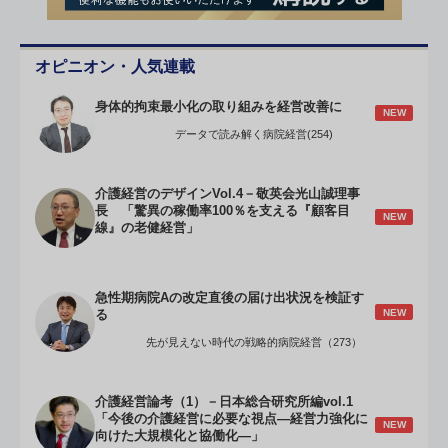
オピニオン・人気連載
身体的拘束最小化の取り組みを経営改善に
NEW
データで読み解く病院経営(254)
介護経営のデザインVol.4－敬英会光山誠理事
長 「驚異の稼働率100％を支える『顧客目
NEW
線』の老健経営」
急性期病院Aの改定直後の届け出状況を検証す
NEW
る
先が見えない時代の戦略的病院経営（273）
介護経営論考（1）－日本総合研究所編vol.1
「今後の介護経営に必要な視点―経営力強化に
NEW
向けた大規模化と協働化―」