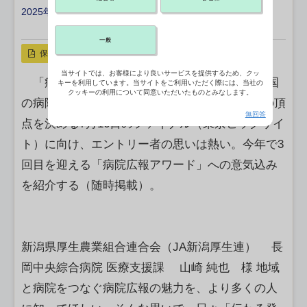
2025年05月20日 17:30
X ポスト
リンクをコピー
一般
保存
当サイトでは、お客様により良いサービスを提供するため、クッ
「病院広報アワード2025」大賞を目指し、全国
キーを利用しています。当サイトをご利用いただく際には、当社の
クッキーの利用について同意いただいたものとみなします。
の病院からのエントリーが続々と。“病院広報”の頂
無回答
点を決める7月16日のファイナル（東京ビッグサイ
ト）に向け、エントリー者の思いは熱い。今年で3
回目を迎える「病院広報アワード」への意気込み
を紹介する（随時掲載）。
新潟県厚生農業組合連合会（JA新潟厚生連） 長
岡中央綜合病院 医療支援課 山崎 純也 様 地域
と病院をつなぐ病院広報の魅力を、より多くの人