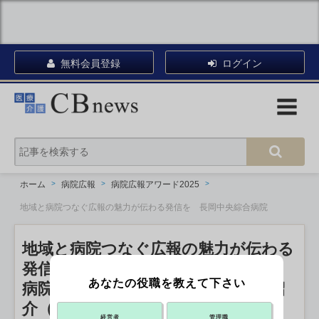
無料会員登録
ログイン
ホーム
病院広報
病院広報アワード2025
地域と病院つなぐ広報の魅力が伝わる発信を 長岡中央綜合病院
地域と病院つなぐ広報の魅力が伝わる
発信を 長岡中央綜合病院
あなたの役職を教えて下さい
病院広報アワード2025 エントリー紹
介（104）【SNS部門】
経営者
管理職