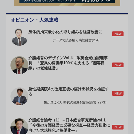
オピニオン・人気連載
身体的拘束最小化の取り組みを経営改善に
NEW
データで読み解く病院経営(254)
介護経営のデザインVol.4－敬英会光山誠理事
長 「驚異の稼働率100％を支える『顧客目
NEW
線』の老健経営」
急性期病院Aの改定直後の届け出状況を検証す
NEW
る
先が見えない時代の戦略的病院経営（273）
介護経営論考（1）－日本総合研究所編vol.1
「今後の介護経営に必要な視点―経営力強化に
NEW
向けた大規模化と協働化―」