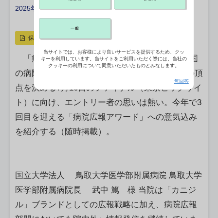
2025年05月22日 13:10
X ポスト
リンクをコピー
一般
保存
当サイトでは、お客様により良いサービスを提供するため、クッ
「病院広報アワード2025」大賞を目指し、全国
キーを利用しています。当サイトをご利用いただく際には、当社の
クッキーの利用について同意いただいたものとみなします。
の病院からのエントリーが続々と。“病院広報”の頂
無回答
点を決める7月16日のファイナル（東京ビッグサイ
ト）に向け、エントリー者の思いは熱い。今年で3
回目を迎える「病院広報アワード」への意気込み
を紹介する（随時掲載）。
国立大学法人 鳥取大学医学部附属病院 鳥取大学
医学部附属病院長 武中 篤 様 当院は「カニジ
ル」ブランドとしての広報戦略に加え、病院広報