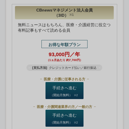
CBnewsマネジメント法人会員
（3ID）
※1
無料ニュースはもちろん、医療・介護経営に役立つ
有料記事もすべて読める会員
お得な年額プラン
93,000円／年
（1ヵ月あたり 約7,700円）
[支払方法]
クレジットカード払い／銀行振込
医療・介護に従事される方
手続きへ進む
（開始月無料）
※2
医療・介護関連業界の方／一般の方
手続きへ進む
（開始月無料）
※2