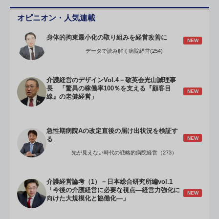
オピニオン・人気連載
身体的拘束最小化の取り組みを経営改善に
NEW
データで読み解く病院経営(254)
介護経営のデザインVol.4－敬英会光山誠理事
長 「驚異の稼働率100％を支える『顧客目
NEW
線』の老健経営」
急性期病院Aの改定直後の届け出状況を検証す
NEW
る
先が見えない時代の戦略的病院経営（273）
介護経営論考（1）－日本総合研究所編vol.1
「今後の介護経営に必要な視点―経営力強化に
NEW
向けた大規模化と協働化―」