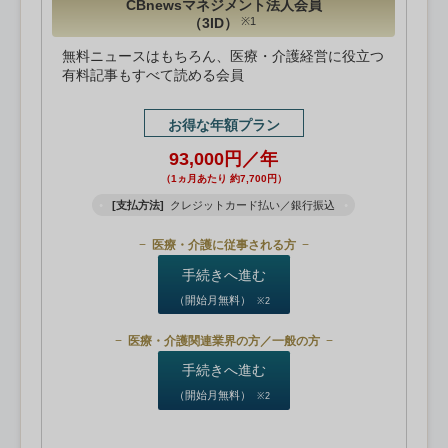
CBnewsマネジメント法人会員
（3ID）
※1
無料ニュースはもちろん、医療・介護経営に役立つ
有料記事もすべて読める会員
お得な年額プラン
93,000円／年
（1ヵ月あたり 約7,700円）
[支払方法]
クレジットカード払い／銀行振込
医療・介護に従事される方
手続きへ進む
（開始月無料）
※2
医療・介護関連業界の方／一般の方
手続きへ進む
（開始月無料）
※2