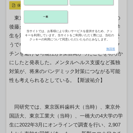
保存
東京科学大は、同大大学院医歯学総合研究科の
一般
後藤夕輝助教を中心とした研究チームが都内大学
当サイトでは、お客様により良いサービスを提供するため、クッ
生を対象にした調査で、孤独感のあった学生がそ
キーを利用しています。当サイトをご利用いただく際には、当社の
クッキーの利用について同意いただいたものとみなします。
うでない学生と比ベて、新型コロナウイルスワク
無回答
チンを避ける可能性が約2倍高かったことを明らか
にしたと発表した。メンタルヘルス支援など孤独
対策が、将来のパンデミック対策につながる可能
性も考えられるとしている。【斯波祐介】
同研究では、東京医科歯科大（当時）、東京外
国語大、東京工業大（当時）、一橋大の4大学の学
生に2022年3月にオンラインで調査を行い、2,907