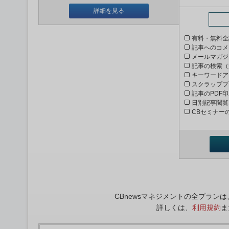
詳細を見る
有料・無料全
記事へのコメ
メールマガジ
記事の検索（
キーワードア
スクラップブ
記事のPDF
日別記事閲覧
CBセミナー
CBnewsマネジメントの全プラ
詳しくは、
利用規約
ま