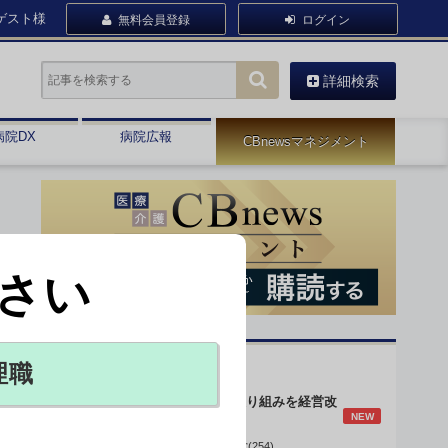
ゲスト様
無料会員登録
ログイン
詳細検索
病院DX
病院広報
CBnewsマネジメント
さい
オピニオン・人気連載
理職
身体的拘束最小化の取り組みを経営改
NEW
善に
データで読み解く病院経営(254)