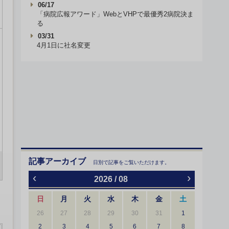
06/17
「病院広報アワード」WebとVHPで最優秀2病院決ま
る
03/31
4月1日に社名変更
記事アーカイブ
日別で記事をご覧いただけます。
‹
›
2026 / 08
日
月
火
水
木
金
土
26
27
28
29
30
31
1
2
3
4
5
6
7
8