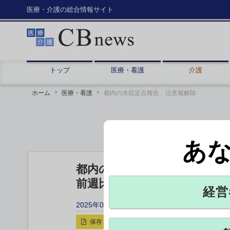
医療・介護の総合情報サイト
トップ
医療・看護
介護
ホーム
医療・看護
都内の水痘定点報告、注意報解除
あ
都内の水痘定点報告、注意報
前週比34％減の0.70人
経営
2025年06月12日 17:45
保存
印刷用