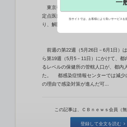
一
東京都が12日に公表した第23週（2
定点医療機関当たりの報告数は前週比34
当サイトでは、お客様により良いサービスを
り、解除された。
前週の第22週（5月26日－6月1日）は1
ら第19週（5月5－11日）にかけて、
るレベルの保健所の管轄人口が、都内人
た。 都感染症情報センターでは減少
の理由で感染対策が進んだ可...
この記事は、ＣＢｎｅｗｓ会員（無
登録して全文を読む