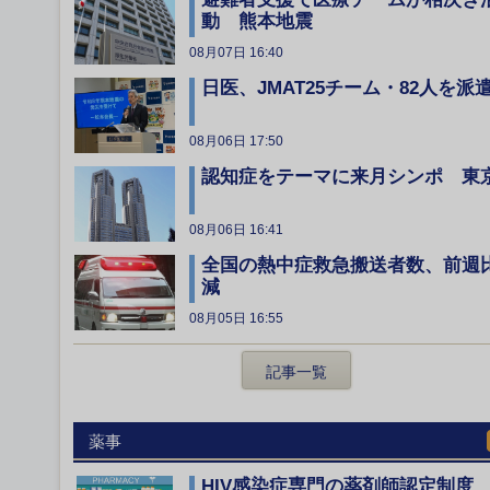
動 熊本地震
08月07日 16:40
日医、JMAT25チーム・82人を派
08月06日 17:50
認知症をテーマに来月シンポ 東
08月06日 16:41
全国の熱中症救急搬送者数、前週
減
08月05日 16:55
記事一覧
薬事
HIV感染症専門の薬剤師認定制度