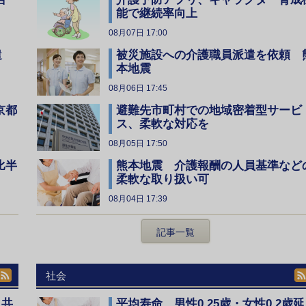
能で継続率向上
08月07日 17:00
遣
被災施設への介護職員派遣を依頼 
本地震
08月06日 17:45
京都
避難先市町村での地域密着型サービ
ス、柔軟な対応を
08月05日 17:50
比半
熊本地震 介護報酬の人員基準など
柔軟な取り扱い可
08月04日 17:39
記事一覧
社会
、共
平均寿命 男性0.25歳・女性0.2歳延