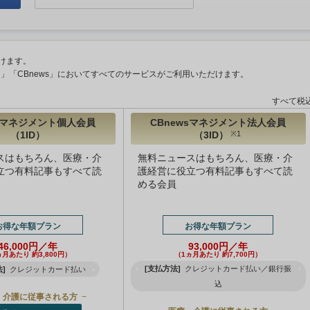
けます。
ント」「CBnews」においてすべてのサービスがご利用いただけます。
すべて税
wsマネジメント個人会員
CBnewsマネジメント法人会員
（1ID）
（3ID）
※1
スはもちろん、医療・介
無料ニュースはもちろん、医療・介
立つ有料記事もすべて読
護経営に役立つ有料記事もすべて読
める会員
お得な年額プラン
お得な年額プラン
46,000円／年
93,000円／年
ヵ月あたり 約3,800円）
（1ヵ月あたり 約7,700円）
[支払方法]
クレジットカード払い／銀行振
]
クレジットカード払い
込
・介護に従事される方