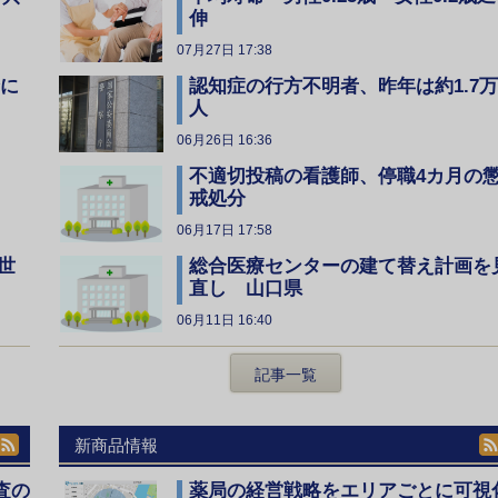
伸
07月27日 17:38
全に
認知症の行方不明者、昨年は約1.7万
人
06月26日 16:36
不適切投稿の看護師、停職4カ月の
戒処分
06月17日 17:58
総合医療センターの建て替え計画を
世
直し 山口県
06月11日 16:40
記事一覧
新商品情報
査の
薬局の経営戦略をエリアごとに可視