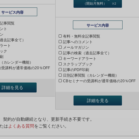
（開始月無料）
※2
サービス内容
記事閲覧
サービス内容
ント
ン
有料・無料全記事閲覧
過去記事全て）
記事へのコメント
ラート
メールマガジン
ック
記事の検索（過去記事全て）
印刷
キーワードアラート
（カレンダー機能）
スクラップブック
の受講料が通常価格の20％OFF
記事のPDF印刷
日別記事閲覧（カレンダー機能）
CBセミナーの受講料が通常価格の20％OFF
詳細を見る
詳細を見る
ンは、契約が自動継続となり、更新手続き不要です。
たは
よくある質問
をご覧ください。