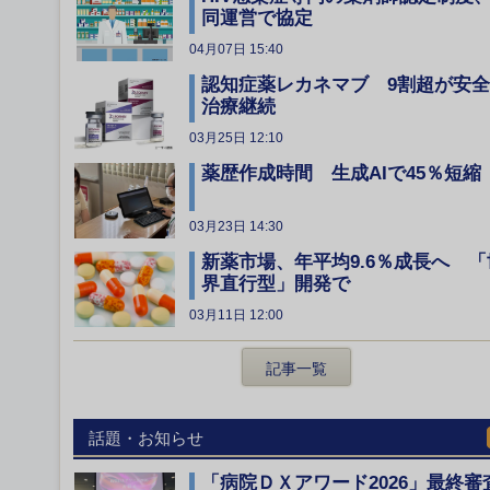
同運営で協定
04月07日 15:40
認知症薬レカネマブ 9割超が安
治療継続
03月25日 12:10
薬歴作成時間 生成AIで45％短縮
03月23日 14:30
新薬市場、年平均9.6％成長へ 「
界直行型」開発で
03月11日 12:00
記事一覧
話題・お知らせ
「病院ＤＸアワード2026」最終審