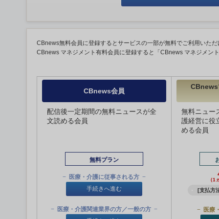
CBnews無料会員に登録するとサービスの一部が無料でご利用いただ
CBnews マネジメント有料会員に登録すると「CBnews マネジメ
CBne
CBnews会員
配信後一定期間の無料ニュースが全
無料ニュー
文読める会員
護経営に役
める会員
無料プラン
医療・介護に従事される方
（1
手続きへ進む
[支払方法
医療・介護関連業界の方／一般の方
医療