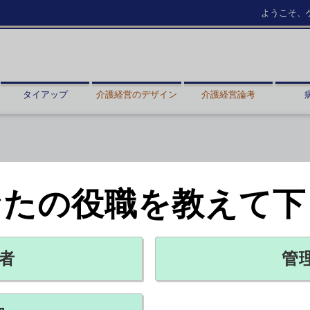
ようこそ、
タイアップ
介護経営のデザイン
介護経営論考
なたの役職を教えて下
解除
者
管
X ポスト
リンクをコピー