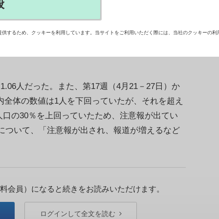
般
－8日）のデータによると、水痘（水ぼうそう）の
.0％減の0.70人で、注意報基準（1人）を下回
提供するため、クッキーを利用しています。当サイトをご利用いただく際には、当社のクッキーの利
.06人だった。また、第17週（4月21－27日）か
都内全体の数値は1人を下回っていたが、それを超え
口の30％を上回っていたため、注意報が出てい
について、「注意報が出され、報道が増えるなど
料会員）になると続きをお読みいただけます。
ログインして全文を読む