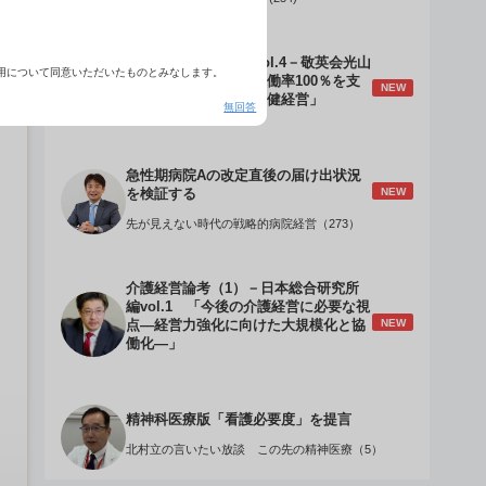
介護経営のデザインVol.4－敬英会光山
用について同意いただいたものとみなします。
誠理事長 「驚異の稼働率100％を支
NEW
える『顧客目線』の老健経営」
無回答
急性期病院Aの改定直後の届け出状況
NEW
を検証する
先が見えない時代の戦略的病院経営（273）
介護経営論考（1）－日本総合研究所
編vol.1 「今後の介護経営に必要な視
NEW
点―経営力強化に向けた大規模化と協
働化―」
精神科医療版「看護必要度」を提言
北村立の言いたい放談 この先の精神医療（5）