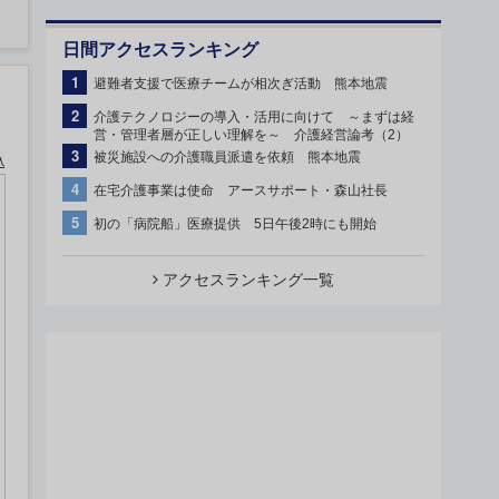
日間アクセスランキング
1
避難者支援で医療チームが相次ぎ活動 熊本地震
2
介護テクノロジーの導入・活用に向けて ～まずは経
営・管理者層が正しい理解を～ 介護経営論考（2）
3
被災施設への介護職員派遣を依頼 熊本地震
込
4
在宅介護事業は使命 アースサポート・森山社長
5
初の「病院船」医療提供 5日午後2時にも開始
アクセスランキング一覧