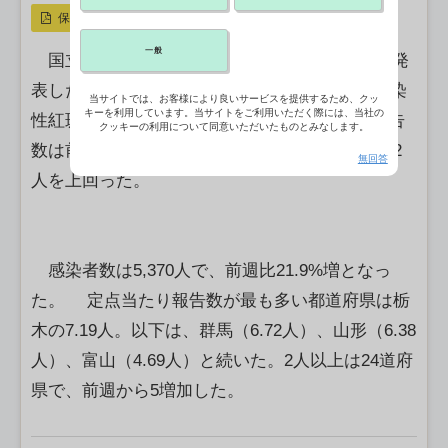
保存
一般
国立健康危機管理研究機構（JIHS）が17日に発
表したデータによると、第23週（2－8日）の伝染
当サイトでは、お客様により良いサービスを提供するため、クッ
キーを利用しています。当サイトをご利用いただく際には、当社の
性紅斑（リンゴ病）の定点医療機関当たりの報告
クッキーの利用について同意いただいたものとみなします。
数は前週比21.9％増となる2.28人で、3週ぶりに2
無回答
人を上回った。
感染者数は5,370人で、前週比21.9%増となっ
た。 定点当たり報告数が最も多い都道府県は栃
木の7.19人。以下は、群馬（6.72人）、山形（6.38
人）、富山（4.69人）と続いた。2人以上は24道府
県で、前週から5増加した。