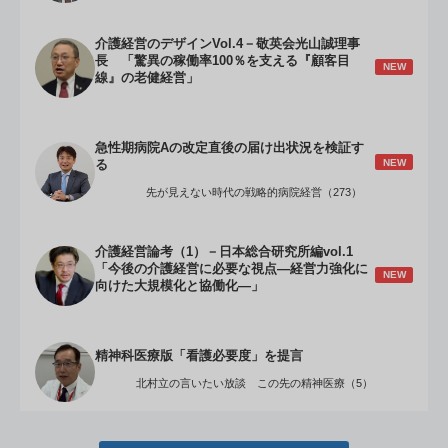
介護経営のデザインVol.4－敬英会光山誠理事
長 「驚異の稼働率100％を支える『顧客目
NEW
線』の老健経営」
急性期病院Aの改定直後の届け出状況を検証す
NEW
る
先が見えない時代の戦略的病院経営（273）
介護経営論考（1）－日本総合研究所編vol.1
「今後の介護経営に必要な視点―経営力強化に
NEW
向けた大規模化と協働化―」
精神科医療版「看護必要度」を提言
北村立の言いたい放談 この先の精神医療（5）