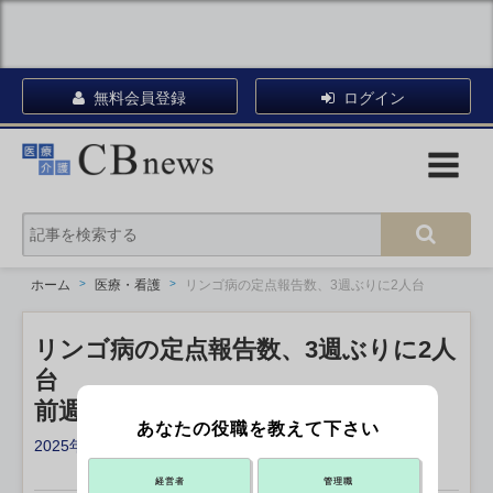
無料会員登録
ログイン
ホーム
医療・看護
リンゴ病の定点報告数、3週ぶりに2人台
リンゴ病の定点報告数、3週ぶりに2人
台
前週比2割増 JIHS
あなたの役職を教えて下さい
2025年06月17日 13:10
X ポスト
リンクをコピー
経営者
管理職