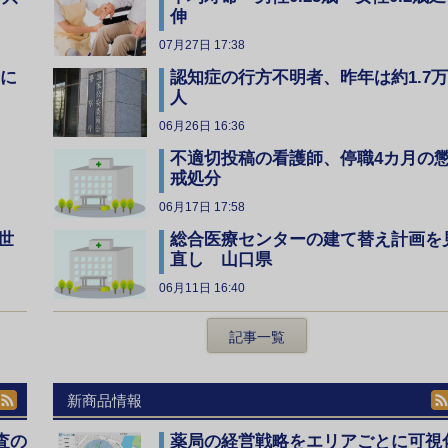
伸
07月27日 17:38
全に
認知症の行方不明者、昨年は約1.7万
人
06月26日 16:36
不適切投稿の看護師、停職4カ月の
戒処分
06月17日 17:58
総合医療センターの建て替え計画を
世
直し 山口県
06月11日 16:40
記事一覧
新商品情報
査の
薬局の経営戦略をエリアごとに可視