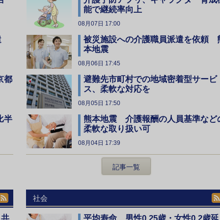
能で継続率向上
08月07日 17:00
遣
被災施設への介護職員派遣を依頼 
本地震
08月06日 17:45
京都
避難先市町村での地域密着型サービ
ス、柔軟な対応を
08月05日 17:50
比半
熊本地震 介護報酬の人員基準など
柔軟な取り扱い可
08月04日 17:39
記事一覧
社会
、共
平均寿命 男性0.25歳・女性0.2歳延