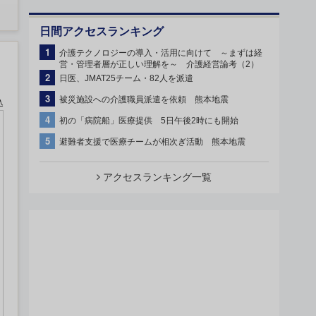
日間アクセスランキング
1
介護テクノロジーの導入・活用に向けて ～まずは経
営・管理者層が正しい理解を～ 介護経営論考（2）
2
日医、JMAT25チーム・82人を派遣
3
被災施設への介護職員派遣を依頼 熊本地震
込
4
初の「病院船」医療提供 5日午後2時にも開始
5
避難者支援で医療チームが相次ぎ活動 熊本地震
アクセスランキング一覧