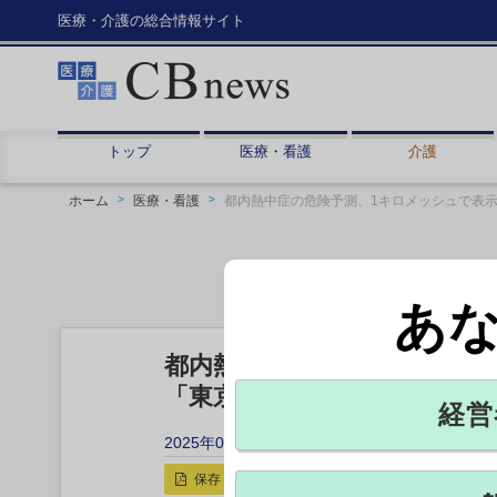
医療・介護の総合情報サイト
トップ
医療・看護
介護
ホーム
医療・看護
都内熱中症の危険予測、1キロメッシュで表
あ
都内熱中症の危険予測、1キ
「東京暑さマップ」、1時間
経営
2025年06月23日 11:38
保存
印刷用