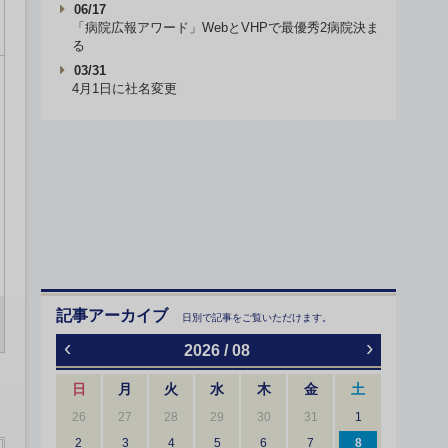
06/17
「病院広報アワード」WebとVHPで最優秀2病院決ま
る
03/31
4月1日に社名変更
記事アーカイブ
日別で記事をご覧いただけます。
‹
›
2026 / 08
日
月
火
水
木
金
土
26
27
28
29
30
31
1
2
3
4
5
6
7
8