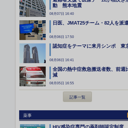
動 熊本地震
08月07日 16:40
日医、JMAT25チーム・82人を派
08月06日 17:50
認知症をテーマに来月シンポ 東
08月06日 16:41
全国の熱中症救急搬送者数、前週
減
08月05日 16:55
記事一覧
薬事
HIV感染症専門の薬剤師認定制度