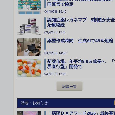
同運営で協定
04月07日 15:40
認知症薬レカネマブ 9割超が安
治療継続
03月25日 12:10
薬歴作成時間 生成AIで45％短縮
03月23日 14:30
新薬市場、年平均9.6％成長へ 「
界直行型」開発で
03月11日 12:00
記事一覧
話題・お知らせ
「病院ＤＸアワード2026」最終審