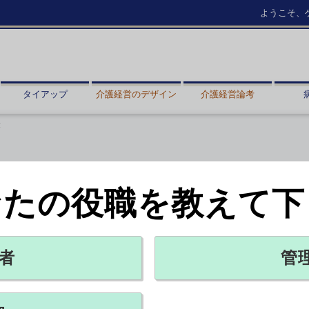
ようこそ、
タイアップ
介護経営のデザイン
介護経営論考
示
なたの役職を教えて下
ロメッシュで表示
ごとも確認可能
者
管
X ポスト
リンクをコピー