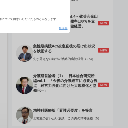
介護経営のデザインVol.4－敬英会光山
用について同意いただいたものとみなします。
誠理事長 「驚異の稼働率100％を支
NEW
える『顧客目線』の老健経営」
無回答
急性期病院Aの改定直後の届け出状況
NEW
を検証する
先が見えない時代の戦略的病院経営（273）
介護経営論考（1）－日本総合研究所
編vol.1 「今後の介護経営に必要な視
NEW
点―経営力強化に向けた大規模化と協
働化―」
精神科医療版「看護必要度」を提言
北村立の言いたい放談 この先の精神医療（5）