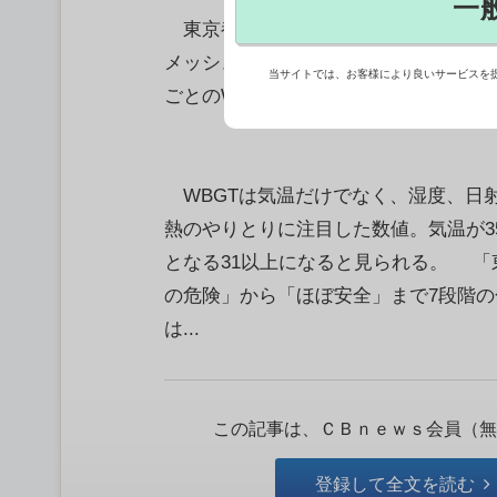
一
東京都は20日、日本気象協会と連携し
メッシュで表示し、熱中症の危険度を
当サイトでは、お客様により良いサービスを
ごとのWBGT予測や1週間先までの最
WBGTは気温だけでなく、湿度、日
熱のやりとりに注目した数値。気温が3
となる31以上になると見られる。 「
の危険」から「ほぼ安全」まで7段階
は...
この記事は、ＣＢｎｅｗｓ会員（無
登録して全文を読む