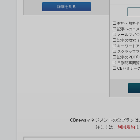
詳細を見る
有料・無料全
記事へのコメ
メールマガジ
記事の検索（
キーワードア
スクラップブ
記事のPDF
日別記事閲覧
CBセミナー
CBnewsマネジメントの全プラ
詳しくは、
利用規約
ま