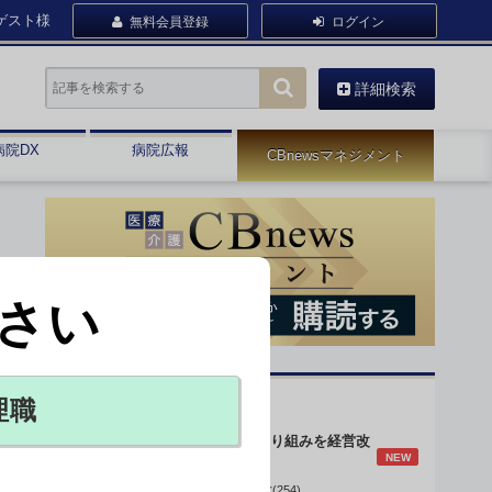
ゲスト様
無料会員登録
ログイン
詳細検索
病院DX
病院広報
CBnewsマネジメント
さい
オピニオン・人気連載
理職
身体的拘束最小化の取り組みを経営改
NEW
善に
データで読み解く病院経営(254)