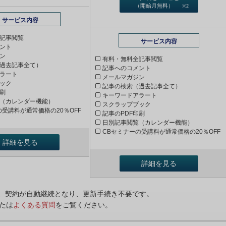
（開始月無料）
※2
サービス内容
記事閲覧
サービス内容
ント
ン
有料・無料全記事閲覧
過去記事全て）
記事へのコメント
ラート
メールマガジン
ック
記事の検索（過去記事全て）
印刷
キーワードアラート
（カレンダー機能）
スクラップブック
の受講料が通常価格の20％OFF
記事のPDF印刷
日別記事閲覧（カレンダー機能）
CBセミナーの受講料が通常価格の20％OFF
詳細を見る
詳細を見る
ンは、契約が自動継続となり、更新手続き不要です。
たは
よくある質問
をご覧ください。