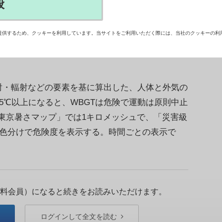
般
、暑さ指数（WBGT）を都内全域において1キロ
確認できる「東京暑さマップ」を公開した。1時間
提供するため、クッキーを利用しています。当サイトをご利用いただく際には、当社のクッキーの利
高値を地図上で確認できる。【斯波祐介】
射・輻射などの要素を基に算出した、人体と外気の
5℃以上になると、WBGTは危険で運動は原則中止
東京暑さマップ」では1キロメッシュで、「災害級
の色分けで危険度を表示する。時間ごとの表示で
料会員）になると続きをお読みいただけます。
ログインして全文を読む