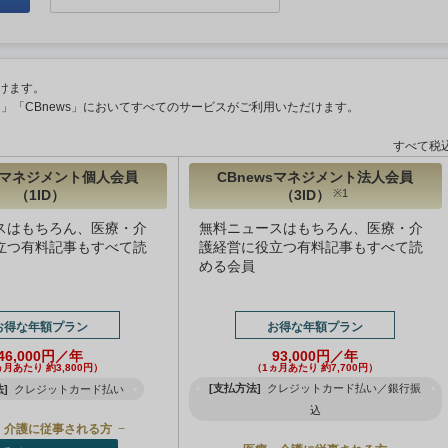
けます。
ント」「CBnews」においてすべてのサービスがご利用いただけます。
すべて税
wsマネジメント個人会員
CBnewsマネジメント法人会員
（1ID）
（3ID）
※1
スはもちろん、医療・介
無料ニュースはもちろん、医療・介
立つ有料記事もすべて読
護経営に役立つ有料記事もすべて読
める会員
お得な年額プラン
お得な年額プラン
46,000円／年
93,000円／年
ヵ月あたり 約3,800円）
（1ヵ月あたり 約7,700円）
[支払方法]
クレジットカード払い／銀行振
]
クレジットカード払い
込
・介護に従事される方