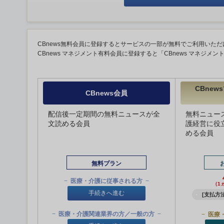
CBnews無料会員に登録するとサービスの一部が無料でご利用いただ
CBnews マネジメント有料会員に登録すると「CBnews マネジメ
CBne
CBnews会員
配信後一定期間の無料ニュースが全
無料ニュー
文読める会員
護経営に役
める会員
無料プラン
医療・介護に従事される方
（1
手続きへ進む
[支払方法
医療・介護関連業界の方／一般の方
医療