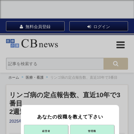
無料会員登録
ログイン
ホーム
医療・看護
リンゴ病の定点報告数、直近10年で3番目
リンゴ病の定点報告数、直近10年で3
番目
2週連続2人台 JIHS公表
あなたの役職を教えて下さい
2025年06月24日 16:20
X ポスト
リンクをコピー
経営者
管理職