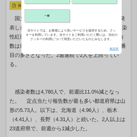
保存
一般
国立健康危機管理研究機構（JIHS）が24日に発
表したデータによると、第24週（9－15日）の伝染
当サイトでは、お客様により良いサービスを提供するため、クッ
キーを利用しています。当サイトをご利用いただく際には、当社の
性紅斑（リンゴ病）の定点医療機関当たりの報告
クッキーの利用について同意いただいたものとみなします。
数は前週比11.0％減の2.03人で、2015年以降で3番
無回答
目の多さとなった。2週連続で2人を上回ってい
る。
感染者数は4,780人で、前週比11.0%減となっ
た。 定点当たり報告数が最も多い都道府県は山
形の5.73人。以下は、北海道（4.96人）、栃木
（4.41人）、長野（4.31人）と続いた。2人以上は
23道府県で、前週から1減少した。