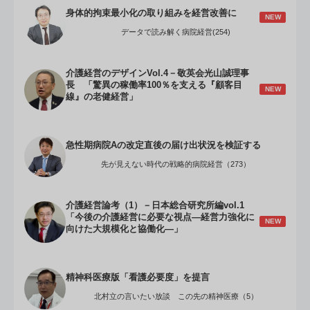
身体的拘束最小化の取り組みを経営改善に
NEW
データで読み解く病院経営(254)
介護経営のデザインVol.4－敬英会光山誠理事
長 「驚異の稼働率100％を支える『顧客目
NEW
線』の老健経営」
急性期病院Aの改定直後の届け出状況を検証する
先が見えない時代の戦略的病院経営（273）
介護経営論考（1）－日本総合研究所編vol.1
「今後の介護経営に必要な視点―経営力強化に
NEW
向けた大規模化と協働化―」
精神科医療版「看護必要度」を提言
北村立の言いたい放談 この先の精神医療（5）