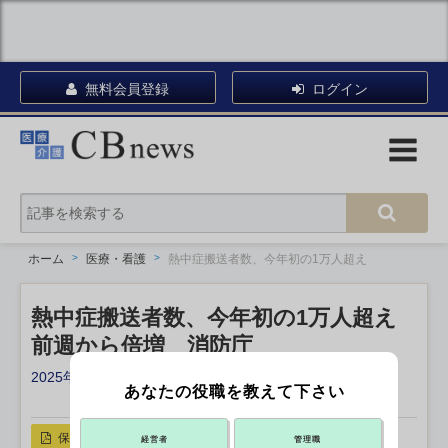
無料会員登録
ログイン
ホーム
医療・看護
熱中症搬送者数、今年初の1万人超え
熱中症搬送者数、今年初の1万人超え
前週から倍増 消防庁
2025年07月08日 17:45
あなたの役職を教えて下さい
X ポスト
リンクをコピー
保存
経営者
管理職