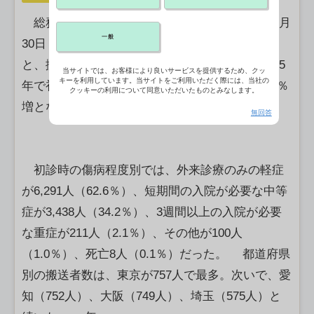
総務省消防庁が8日公表した熱中症の1週間（6月
一般
30日－7月6⽇）の救急搬送状況の速報値による
と、搬送者数は前週比115.4％増の1万48人と2025
当サイトでは、お客様により良いサービスを提供するため、クッ
キーを利用しています。当サイトをご利用いただく際には、当社の
年で初めて1万人を超えた。前年同期比では34.6％
クッキーの利用について同意いただいたものとみなします。
増となっている。【斯波祐介】
無回答
初診時の傷病程度別では、外来診療のみの軽症
が6,291人（62.6％）、短期間の⼊院が必要な中等
症が3,438⼈（34.2％）、3週間以上の⼊院が必要
な重症が211人（2.1％）、その他が100人
（1.0％）、死亡8人（0.1％）だった。 都道府県
別の搬送者数は、東京が757人で最多。次いで、愛
知（752人）、大阪（749⼈）、埼玉（575人）と