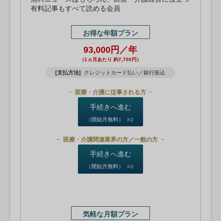
有料記事もすべて読める会員
お得な年額プラン
93,000円／年
（1ヵ月あたり 約7,700円）
[支払方法]
クレジットカード払い／銀行振込
医療・介護に従事される方
手続きへ進む
（開始月無料）
※2
医療・介護関連業界の方／一般の方
手続きへ進む
（開始月無料）
※2
気軽な月額プラン