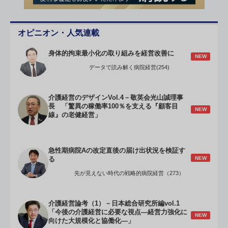
オピニオン・人気連載
身体的拘束最小化の取り組みを経営改善に
NEW
データで読み解く病院経営(254)
介護経営のデザインVol.4－敬英会光山誠理事
長 「驚異の稼働率100％を支える『顧客目
NEW
線』の老健経営」
急性期病院Aの改定直後の届け出状況を検証す
NEW
る
先が見えない時代の戦略的病院経営（273）
介護経営論考（1）－日本総合研究所編vol.1
「今後の介護経営に必要な視点―経営力強化に
NEW
向けた大規模化と協働化―」