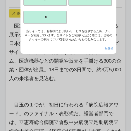
X ポスト
リンクをコピー
保存
一般
医療や介護、福祉分野の質の向上などに関する
当サイトでは、お客様により良いサービスを提供するため、クッ
展示会「国際モダンホスピタルショウ」（主催＝
キーを利用しています。当サイトをご利用いただく際には、当社の
クッキーの利用について同意いただいたものとみなします。
日本病院会・日本経営協会）が16日、東京ビッグ
無回答
サイト（江東区）で開幕する。医療情報システ
ム、医療機器などの開発や販売を手掛ける300の企
業・団体が出展。18日までの3日間で、約3万5,000
人の来場者を見込む。
目玉の１つが、初日に行われる「病院広報アワ
ード」のファイナル・表彰式だ。経営者部門で
は、▽恵寿総合病院▽倉敷中央病院▽足助病院▽