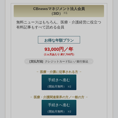
CBnewsマネジメント法人会員
（3ID）
※1
無料ニュースはもちろん、医療・介護経営に役立つ
有料記事もすべて読める会員
お得な年額プラン
93,000円／年
（1ヵ月あたり 約7,700円）
[支払方法]
クレジットカード払い／銀行振込
医療・介護に従事される方
手続きへ進む
（開始月無料）
※2
医療・介護関連業界の方／一般の方
手続きへ進む
（開始月無料）
※2