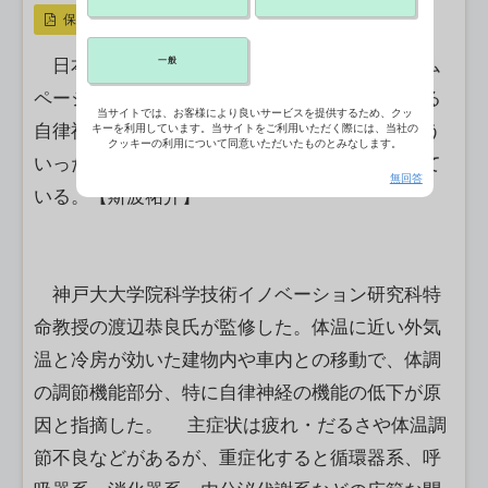
保存
一般
日本医師会は夏バテについての情報を、ホーム
ページ上に掲載した。大きな気温差の移動による
当サイトでは、お客様により良いサービスを提供するため、クッ
自律神経系の機能低下が原因であることや、そう
キーを利用しています。当サイトをご利用いただく際には、当社の
クッキーの利用について同意いただいたものとみなします。
いった移動を少なくするなどの対処法を紹介して
無回答
いる。【斯波祐介】
神戸大大学院科学技術イノベーション研究科特
命教授の渡辺恭良氏が監修した。体温に近い外気
温と冷房が効いた建物内や車内との移動で、体調
の調節機能部分、特に自律神経の機能の低下が原
因と指摘した。 主症状は疲れ・だるさや体温調
節不良などがあるが、重症化すると循環器系、呼