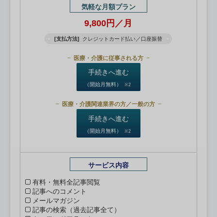
気軽な月額プラン
9,800円／月
[支払方法]
クレジットカード払い／口座振替
医療・介護に従事される方
手続きへ進む
（開始月無料）
※2
医療・介護関連業界の方／一般の方
手続きへ進む
（開始月無料）
※2
サービス内容
有料・無料全記事閲覧
記事へのコメント
メールマガジン
記事の検索（過去記事全て）