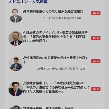
オピニオン・人気連載
身体的拘束最小化の取り組みを経営改善に
NEW
データで読み解く病院経営(254)
介護経営のデザインVol.4－敬英会光山誠理事
長 「驚異の稼働率100％を支える『顧客目
NEW
線』の老健経営」
急性期病院Aの改定直後の届け出状況を検証す
NEW
る
先が見えない時代の戦略的病院経営（273）
介護経営論考（1）－日本総合研究所編vol.1
「今後の介護経営に必要な視点―経営力強化に
NEW
向けた大規模化と協働化―」
精神科医療版「看護必要度」を提言