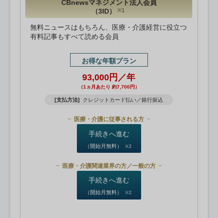
CBnewsマネジメント法人会員
（3ID）
※1
無料ニュースはもちろん、医療・介護経営に役立つ
有料記事もすべて読める会員
お得な年額プラン
93,000円／年
（1ヵ月あたり 約7,700円）
[支払方法]
クレジットカード払い／銀行振込
医療・介護に従事される方
手続きへ進む
（開始月無料）
※2
医療・介護関連業界の方／一般の方
手続きへ進む
（開始月無料）
※2