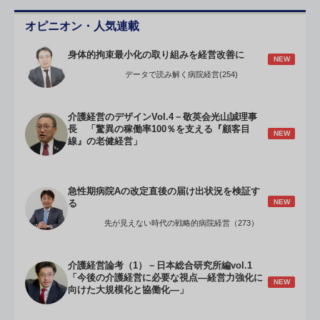
オピニオン・人気連載
身体的拘束最小化の取り組みを経営改善に
NEW
データで読み解く病院経営(254)
介護経営のデザインVol.4－敬英会光山誠理事
長 「驚異の稼働率100％を支える『顧客目
NEW
線』の老健経営」
急性期病院Aの改定直後の届け出状況を検証す
NEW
る
先が見えない時代の戦略的病院経営（273）
介護経営論考（1）－日本総合研究所編vol.1
「今後の介護経営に必要な視点―経営力強化に
NEW
向けた大規模化と協働化―」