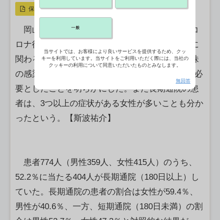
保存
岡山大病院などの研究グループは、同病院のコ
一般
ロナ後遺症外来の患者について、症状の長期化に
当サイトでは、お客様により良いサービスを提供するため、クッ
関わる臨床的な特徴の研究を行い、オミクロン株
キーを利用しています。当サイトをご利用いただく際には、当社の
クッキーの利用について同意いただいたものとみなします。
の感染者52.2％が、初診から180日以上の通院を必
無回答
要としたことを明らかにした。また長期通院の患
者は、3つ以上の症状がある女性が多いことも分か
ったという。【斯波祐介】
患者774人（男性359人、女性415人）のうち、
52.2％に当たる404人が長期通院（180日以上）し
ていた。長期通院の患者の割合は女性が59.4％、
男性が40.6％、一方、短期通院（180日未満）の割