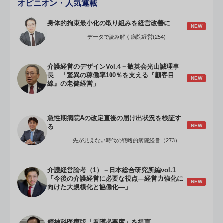
オピニオン・人気連載
身体的拘束最小化の取り組みを経営改善に
NEW
データで読み解く病院経営(254)
介護経営のデザインVol.4－敬英会光山誠理事
長 「驚異の稼働率100％を支える『顧客目
NEW
線』の老健経営」
急性期病院Aの改定直後の届け出状況を検証す
NEW
る
先が見えない時代の戦略的病院経営（273）
介護経営論考（1）－日本総合研究所編vol.1
「今後の介護経営に必要な視点―経営力強化に
NEW
向けた大規模化と協働化―」
精神科医療版「看護必要度」を提言