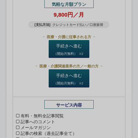
気軽な月額プラン
9,800円／月
[支払方法]
クレジットカード払い／口座振替
医療・介護に従事される方
手続きへ進む
（開始月無料）
※2
医療・介護関連業界の方／一般の方
手続きへ進む
（開始月無料）
※2
サービス内容
有料・無料全記事閲覧
記事へのコメント
メールマガジン
記事の検索（過去記事全て）