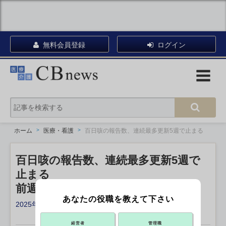
無料会員登録
ログイン
ホーム
医療・看護
百日咳の報告数、連続最多更新5週で止まる
百日咳の報告数、連続最多更新5週で
止まる
前週比13％減3,399人 JIHS公表
あなたの役職を教えて下さい
2025年08月05日 12:10
X ポスト
リンクをコピー
経営者
管理職