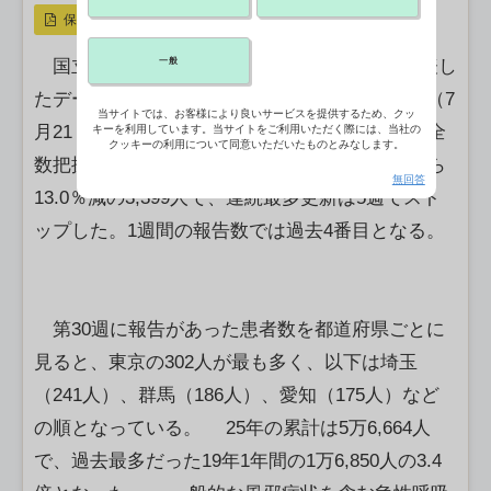
保存
一般
国立健康危機管理研究機構（JIHS）が5日公表し
たデータによると、全国の医療機関から第30週（7
当サイトでは、お客様により良いサービスを提供するため、クッ
月21－27日）に報告された百日咳の患者数は、全
キーを利用しています。当サイトをご利用いただく際には、当社の
クッキーの利用について同意いただいたものとみなします。
数把握を開始した2018年以降最多だった前週から
無回答
13.0％減の3,399人で、連続最多更新は5週でスト
ップした。1週間の報告数では過去4番目となる。
第30週に報告があった患者数を都道府県ごとに
見ると、東京の302人が最も多く、以下は埼玉
（241人）、群馬（186人）、愛知（175人）など
の順となっている。 25年の累計は5万6,664人
で、過去最多だった19年1年間の1万6,850人の3.4