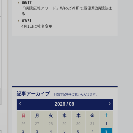
06/17
「病院広報アワード」WebとVHPで最優秀2病院決ま
る
03/31
4月1日に社名変更
記事アーカイブ
日別で記事をご覧いただけます。
‹
›
2026 / 08
日
月
火
水
木
金
土
26
27
28
29
30
31
1
2
3
4
5
6
7
8