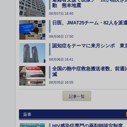
動 熊本地震
08月07日 16:40
日医、JMAT25チーム・82人を派
08月06日 17:50
認知症をテーマに来月シンポ 東
08月06日 16:41
全国の熱中症救急搬送者数、前週
減
08月05日 16:55
記事一覧
薬事
HIV感染症専門の薬剤師認定制度