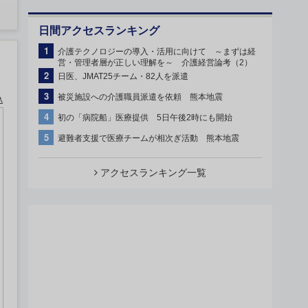
日間アクセスランキング
1
介護テクノロジーの導入・活用に向けて ～まずは経
営・管理者層が正しい理解を～ 介護経営論考（2）
2
日医、JMAT25チーム・82人を派遣
3
被災施設への介護職員派遣を依頼 熊本地震
込
4
初の「病院船」医療提供 5日午後2時にも開始
5
避難者支援で医療チームが相次ぎ活動 熊本地震
アクセスランキング一覧