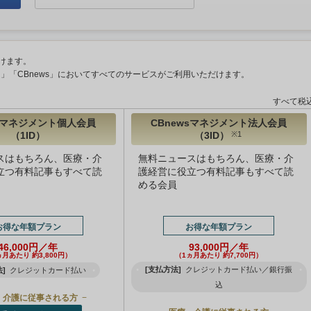
けます。
ント」「CBnews」においてすべてのサービスがご利用いただけます。
すべて税
wsマネジメント個人会員
CBnewsマネジメント法人会員
（1ID）
（3ID）
※1
スはもちろん、医療・介
無料ニュースはもちろん、医療・介
立つ有料記事もすべて読
護経営に役立つ有料記事もすべて読
める会員
お得な年額プラン
お得な年額プラン
46,000円／年
93,000円／年
ヵ月あたり 約3,800円）
（1ヵ月あたり 約7,700円）
[支払方法]
クレジットカード払い／銀行振
]
クレジットカード払い
込
・介護に従事される方