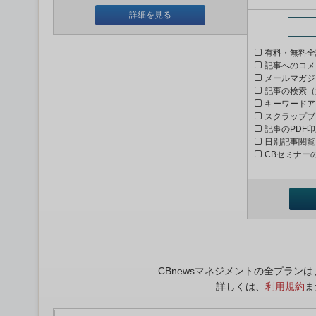
詳細を見る
有料・無料全
記事へのコメ
メールマガジ
記事の検索（
キーワードア
スクラップブ
記事のPDF
日別記事閲覧
CBセミナー
CBnewsマネジメントの全プラ
詳しくは、
利用規約
ま