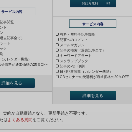
（開始月無料）
※2
サービス内容
記事閲覧
サービス内容
ント
ン
有料・無料全記事閲覧
過去記事全て）
記事へのコメント
ラート
メールマガジン
ック
記事の検索（過去記事全て）
印刷
キーワードアラート
（カレンダー機能）
スクラップブック
の受講料が通常価格の20％OFF
記事のPDF印刷
日別記事閲覧（カレンダー機能）
CBセミナーの受講料が通常価格の20％OFF
詳細を見る
詳細を見る
ンは、契約が自動継続となり、更新手続き不要です。
たは
よくある質問
をご覧ください。