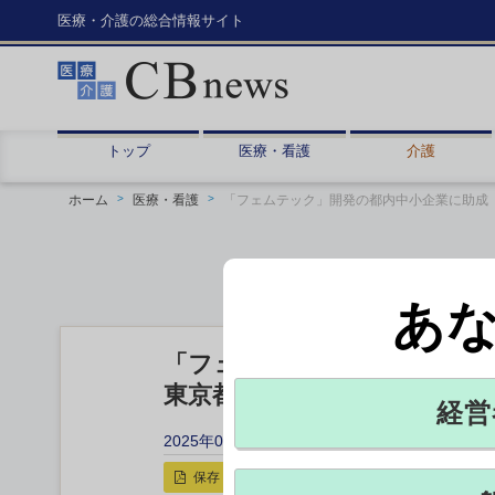
医療・介護の総合情報サイト
トップ
医療・看護
介護
ホーム
医療・看護
「フェムテック」開発の都内中小企業に助成
あ
「フェムテック」開発の都内
東京都、婦人科系疾患などが
経営
2025年08月07日 13:20
保存
印刷用