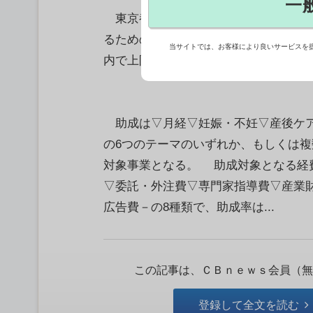
一
東京都と都中小企業振興公社は、「フ
るための製品・サービスを開発する都内
当サイトでは、お客様により良いサービスを
内で上限は2,000万円となる。【斯波祐
助成は▽月経▽妊娠・不妊▽産後ケア
の6つのテーマのいずれか、もしくは
対象事業となる。 助成対象となる経
▽委託・外注費▽専門家指導費▽産業
広告費－の8種類で、助成率は...
この記事は、ＣＢｎｅｗｓ会員（無
登録して全文を読む