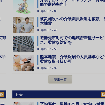
能で継続率向上
08月07日 17:00
遣
被災施設への介護職員派遣を依頼 
本地震
08月06日 17:45
京都
避難先市町村での地域密着型サービ
ス、柔軟な対応を
08月05日 17:50
比半
熊本地震 介護報酬の人員基準など
柔軟な取り扱い可
08月04日 17:39
記事一覧
社会
、共
平均寿命 男性0.25歳・女性0.2歳延