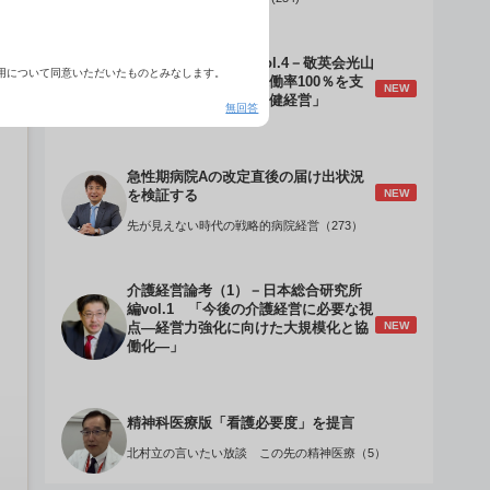
介護経営のデザインVol.4－敬英会光山
用について同意いただいたものとみなします。
誠理事長 「驚異の稼働率100％を支
NEW
える『顧客目線』の老健経営」
無回答
急性期病院Aの改定直後の届け出状況
NEW
を検証する
先が見えない時代の戦略的病院経営（273）
介護経営論考（1）－日本総合研究所
編vol.1 「今後の介護経営に必要な視
NEW
点―経営力強化に向けた大規模化と協
働化―」
精神科医療版「看護必要度」を提言
北村立の言いたい放談 この先の精神医療（5）