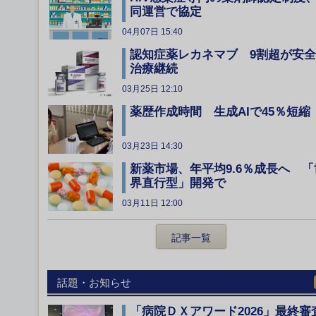
同運営で協定
04月07日 15:40
認知症薬レカネマブ 9割超が安
治療継続
03月25日 12:10
薬歴作成時間 生成AIで45％短縮
03月23日 14:30
新薬市場、年平均9.6％成長へ 「
界直行型」開発で
03月11日 12:00
記事一覧
話題・お知らせ
「病院ＤＸアワード2026」最終審