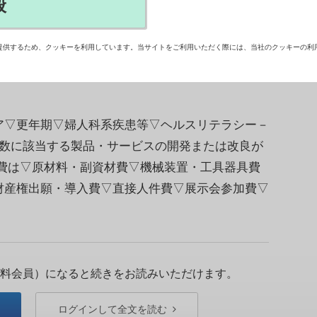
般
ェムテック」と呼ばれる女性の健康課題を解決す
の中小企業に助成を行う。対象経費の3分の2以
提供するため、クッキーを利用しています。当サイトをご利用いただく際には、当社のクッキーの利
介】
▽更年期▽婦人科系疾患等▽ヘルスリテラシー－
複数に該当する製品・サービスの開発または改良が
費は▽原材料・副資材費▽機械装置・工具器具費
財産権出願・導入費▽直接人件費▽展示会参加費▽
料会員）になると続きをお読みいただけます。
ログインして全文を読む