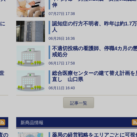
伸
07月27日 17:38
全に
認知症の行方不明者、昨年は約1.7万
人
06月26日 16:36
不適切投稿の看護師、停職4カ月の
戒処分
06月17日 17:58
総合医療センターの建て替え計画を
世
直し 山口県
06月11日 16:40
記事一覧
新商品情報
査の
薬局の経営戦略をエリアごとに可視