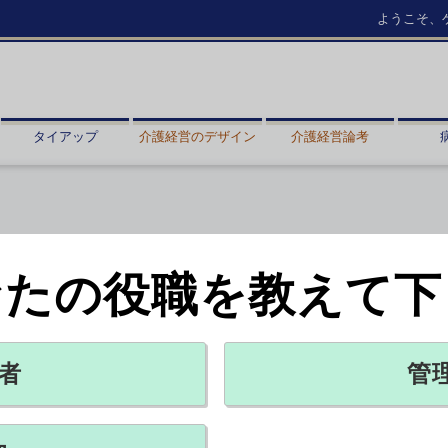
ようこそ、
タイアップ
介護経営のデザイン
介護経営論考
なたの役職を教えて下
中小企業に助成
テーマ
者
管
X ポスト
リンクをコピー