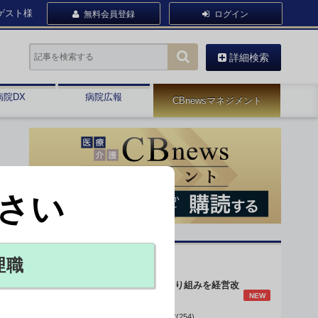
ゲスト様
無料会員登録
ログイン
詳細検索
病院DX
病院広報
CBnewsマネジメント
さい
オピニオン・人気連載
理職
身体的拘束最小化の取り組みを経営改
NEW
善に
データで読み解く病院経営(254)