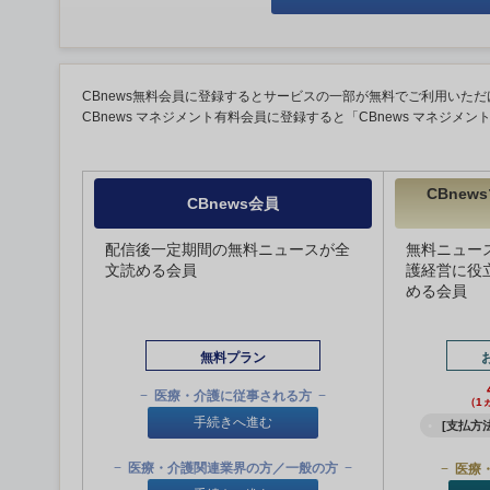
CBnews無料会員に登録するとサービスの一部が無料でご利用いただ
CBnews マネジメント有料会員に登録すると「CBnews マネジメ
CBne
CBnews会員
配信後一定期間の無料ニュースが全
無料ニュー
文読める会員
護経営に役
める会員
無料プラン
医療・介護に従事される方
（1
手続きへ進む
[支払方法
医療・介護関連業界の方／一般の方
医療