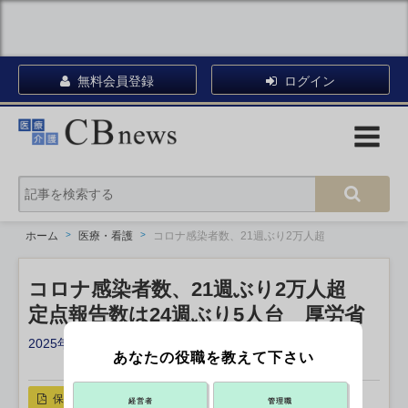
無料会員登録
ログイン
ホーム
医療・看護
コロナ感染者数、21週ぶり2万人超
コロナ感染者数、21週ぶり2万人超
定点報告数は24週ぶり5人台 厚労省
2025年08月08日 17:00
あなたの役職を教えて下さい
X ポスト
リンクをコピー
保存
経営者
管理職