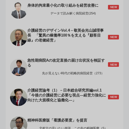
身体的拘束最小化の取り組みを経営改善に
NEW
データで読み解く病院経営(254)
介護経営のデザインVol.4－敬英会光山誠理事
長 「驚異の稼働率100％を支える『顧客目
NEW
線』の老健経営」
急性期病院Aの改定直後の届け出状況を検証す
NEW
る
先が見えない時代の戦略的病院経営（273）
介護経営論考（1）－日本総合研究所編vol.1
「今後の介護経営に必要な視点―経営力強化に
NEW
向けた大規模化と協働化―」
精神科医療版「看護必要度」を提言
北村立の言いたい放談 この先の精神医療（5）