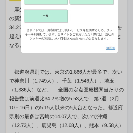
厚生労働省は8日、第31週（7月28日－8月3日）
一般
の新型コロナウイルスの新規感染者数が前週比
34.2％増の2万1,365人だったと発表した。2万人を
当サイトでは、お客様により良いサービスを提供するため、クッ
キーを利用しています。当サイトをご利用いただく際には、当社の
超えたのは第10週（3月3－9日）の2万41人以来と
クッキーの利用について同意いただいたものとみなします。
なる。
無回答
都道府県別では、東京の1,866人が最多で、次い
で神奈川（1,749人）、千葉（1,546人）、埼玉
（1,386人）など。 全国の定点医療機関当たりの
報告数は前週比34.2％増の5.53人で、第7週（2月
10－16日）の5.15人以来の5人台となった。都道府
県別の最多は宮崎の14.07人で、次いで沖縄
（12.73人）、鹿児島（12.68人）、熊本（9.58人）