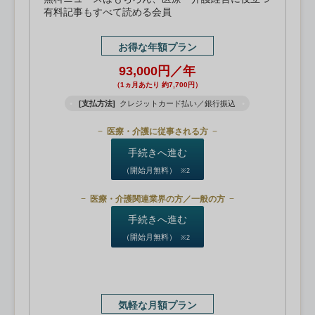
有料記事もすべて読める会員
お得な年額プラン
93,000円／年
（1ヵ月あたり 約7,700円）
[支払方法]
クレジットカード払い／銀行振込
医療・介護に従事される方
手続きへ進む
（開始月無料）
※2
医療・介護関連業界の方／一般の方
手続きへ進む
（開始月無料）
※2
気軽な月額プラン