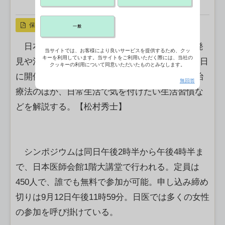
X ポスト
リンクをコピー
保存
一般
日本医師会は、子宮頸がんや乳がんの早期の発
当サイトでは、お客様により良いサービスを提供するため、クッ
キーを利用しています。当サイトをご利用いただく際には、当社の
見や治療につなげるためのシンポジウムを10月5日
クッキーの利用について同意いただいたものとみなします。
に開催する。専門の医師が乳がんなどの症状や治
無回答
療法のほか、日常生活で気を付けたい生活習慣な
どを解説する。【松村秀士】
シンポジウムは同日午後2時半から午後4時半ま
で、日本医師会館1階大講堂で行われる。定員は
450人で、誰でも無料で参加が可能。申し込み締め
切りは9月12日午後11時59分。日医では多くの女性
の参加を呼び掛けている。