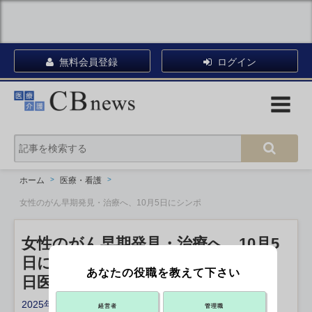
無料会員登録
ログイン
ホーム
医療・看護
女性のがん早期発見・治療へ、10月5日にシンポ
女性のがん早期発見・治療へ、10月5
日にシンポ
あなたの役職を教えて下さい
日医
2025年08月20日 18:20
経営者
管理職