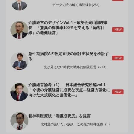
データで読み解く病院経営(254)
介護経営のデザインVol.4－敬英会光山誠理事
長 「驚異の稼働率100％を支える『顧客目
NEW
線』の老健経営」
急性期病院Aの改定直後の届け出状況を検証す
NEW
る
先が見えない時代の戦略的病院経営（273）
介護経営論考（1）－日本総合研究所編vol.1
「今後の介護経営に必要な視点―経営力強化に
NEW
向けた大規模化と協働化―」
精神科医療版「看護必要度」を提言
北村立の言いたい放談 この先の精神医療（5）