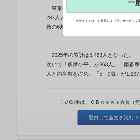
一
東京都が4日に公表した第35週（8月
237人となり、前週から9.2％減った。
当サイトでは、お客様により良いサービスを
数の6割程度となった。【渕本稔】
2025年の累計は5,483人となった
次いで「多摩小平」が363人、「南多摩」
人と約半数を占め、「5－9歳」が1,23
この記事は、ＣＢｎｅｗｓ会員（無
登録して全文を読む