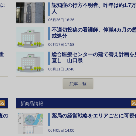
全に
認知症の行方不明者、昨年は約1.7万
人
06月26日 16:36
不適切投稿の看護師、停職4カ月の
戒処分
06月17日 17:58
総合医療センターの建て替え計画を
世
直し 山口県
06月11日 16:40
記事一覧
新商品情報
査の
薬局の経営戦略をエリアごとに可視
06月05日 14:00