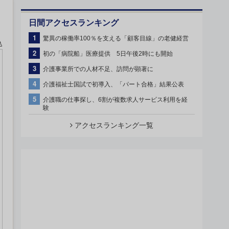
日間アクセスランキング
1
驚異の稼働率100％を支える「顧客目線」の老健経営
込
2
初の「病院船」医療提供 5日午後2時にも開始
3
介護事業所での人材不足、訪問が顕著に
4
介護福祉士国試で初導入、「パート合格」結果公表
5
介護職の仕事探し、6割が複数求人サービス利用を経
験
アクセスランキング一覧