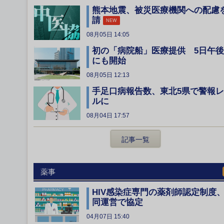
熊本地震、被災医療機関への配慮
請
NEW
08月05日 14:05
初の「病院船」医療提供 5日午後
にも開始
08月05日 12:13
手足口病報告数、東北5県で警報
ルに
08月04日 17:57
記事一覧
薬事
HIV感染症専門の薬剤師認定制度
同運営で協定
04月07日 15:40