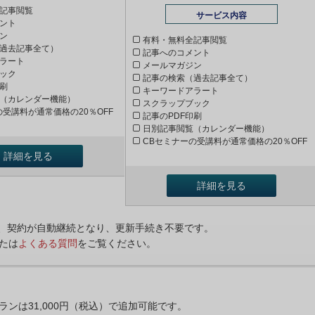
記事閲覧
サービス内容
ント
ン
有料・無料全記事閲覧
過去記事全て）
記事へのコメント
ラート
メールマガジン
ック
記事の検索（過去記事全て）
印刷
キーワードアラート
（カレンダー機能）
スクラップブック
の受講料が通常価格の20％OFF
記事のPDF印刷
日別記事閲覧（カレンダー機能）
CBセミナーの受講料が通常価格の20％OFF
詳細を見る
詳細を見る
ンは、契約が自動継続となり、更新手続き不要です。
たは
よくある質問
をご覧ください。
プランは31,000円（税込）で追加可能です。