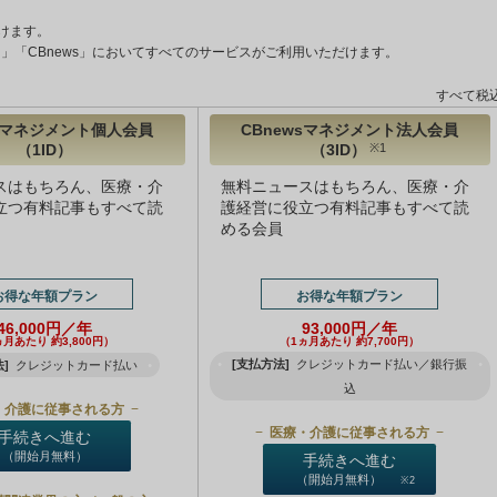
けます。
ント」「CBnews」においてすべてのサービスがご利用いただけます。
すべて税
wsマネジメント個人会員
CBnewsマネジメント法人会員
（1ID）
（3ID）
※1
スはもちろん、医療・介
無料ニュースはもちろん、医療・介
立つ有料記事もすべて読
護経営に役立つ有料記事もすべて読
める会員
お得な年額プラン
お得な年額プラン
46,000円／年
93,000円／年
ヵ月あたり 約3,800円）
（1ヵ月あたり 約7,700円）
[支払方法]
クレジットカード払い／銀行振
]
クレジットカード払い
込
・介護に従事される方
医療・介護に従事される方
手続きへ進む
（開始月無料）
手続きへ進む
（開始月無料）
※2