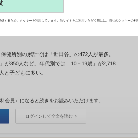
般
25－31日）のデータによると、百日咳の報告数は
過去最多を記録した第29週（7月14－20日）の報告
提供するため、クッキーを利用しています。当サイトをご利用いただく際には、当社のクッキーの利
。 保健所別の累計では「世田谷」の472人が最多。
が350人など。年代別では「10－19歳」が2,718
7人と子どもに多い。
料会員）になると続きをお読みいただけます。
ログインして全文を読む