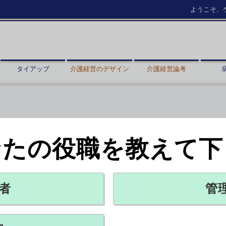
ようこそ、
タイアップ
介護経営のデザイン
介護経営論考
なたの役職を教えて下
.2％減
者
管
X ポスト
リンクをコピー