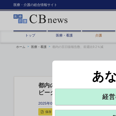
医療・介護の総合情報サイト
トップ
医療・看護
介護
ホーム
医療・看護
都内の百日咳報告数、前週比9.2％減
あ
都内の百日咳報告数、前週比9
ピーク時の6割程度に
経営
2025年09月04日 18:20
保存
印刷用