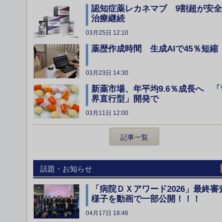
認知症薬レカネマブ 9割超が安
治療継続
03月25日 12:10
薬歴作成時間 生成AIで45％短縮
03月23日 14:30
新薬市場、年平均9.6％成長へ 「
界直行型」開発で
03月11日 12:00
記事一覧
話題・お知らせ
「病院ＤＸアワード2026」最終審
様子を動画で一部公開！！！
04月17日 18:46