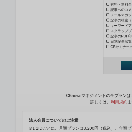
有料・無料全
記事へのコメ
メールマガジ
記事の検索（
キーワードア
スクラップブ
記事のPDF
日別記事閲覧
CBセミナー
CBnewsマネジメントの全プラ
詳しくは、
利用規約
ま
法人会員についてのご注意
※1 1IDごとに、月額プランは3,200円（税込）、年額