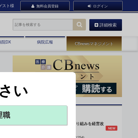
ゲスト様
無料会員登録
ログイン
詳細検索
病院DX
病院広報
CBnewsマネジメント
さい
オピニオン・人気連載
理職
身体的拘束最小化の取り組みを経営改
NEW
善に
データで読み解く病院経営(254)