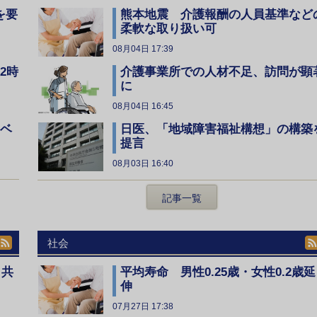
を要
熊本地震 介護報酬の人員基準など
柔軟な取り扱い可
08月04日 17:39
2時
介護事業所での人材不足、訪問が顕
に
08月04日 16:45
レベ
日医、「地域障害福祉構想」の構築
提言
08月03日 16:40
記事一覧
社会
、共
平均寿命 男性0.25歳・女性0.2歳延
伸
07月27日 17:38