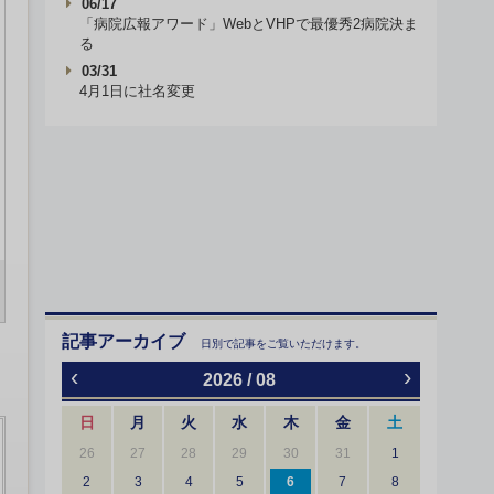
06/17
「病院広報アワード」WebとVHPで最優秀2病院決ま
る
03/31
4月1日に社名変更
記事アーカイブ
日別で記事をご覧いただけます。
‹
›
2026 / 08
日
月
火
水
木
金
土
26
27
28
29
30
31
1
2
3
4
5
6
7
8