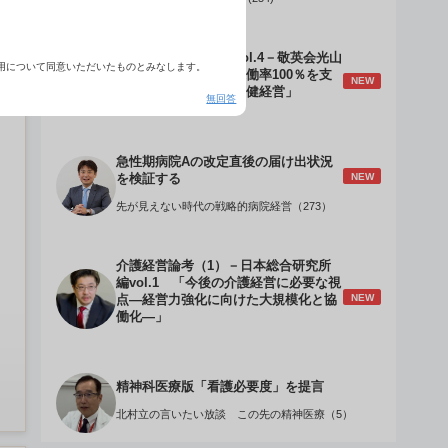
介護経営のデザインVol.4－敬英会光山
用について同意いただいたものとみなします。
誠理事長 「驚異の稼働率100％を支
NEW
える『顧客目線』の老健経営」
無回答
急性期病院Aの改定直後の届け出状況
NEW
を検証する
先が見えない時代の戦略的病院経営（273）
介護経営論考（1）－日本総合研究所
編vol.1 「今後の介護経営に必要な視
NEW
点―経営力強化に向けた大規模化と協
働化―」
精神科医療版「看護必要度」を提言
北村立の言いたい放談 この先の精神医療（5）