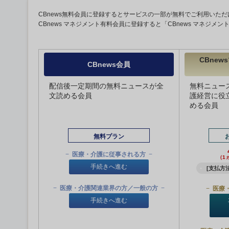
CBnews無料会員に登録するとサービスの一部が無料でご利用いただ
CBnews マネジメント有料会員に登録すると「CBnews マネジメ
CBne
CBnews会員
配信後一定期間の無料ニュースが全
無料ニュー
文読める会員
護経営に役
める会員
無料プラン
医療・介護に従事される方
（1
手続きへ進む
[支払方法
医療・介護関連業界の方／一般の方
医療
手続きへ進む