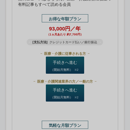
有料記事もすべて読める会員
お得な年額プラン
93,000円／年
（1ヵ月あたり 約7,700円）
[支払方法]
クレジットカード払い／銀行振込
医療・介護に従事される方
手続きへ進む
（開始月無料）
※2
医療・介護関連業界の方／一般の方
手続きへ進む
（開始月無料）
※2
気軽な月額プラン