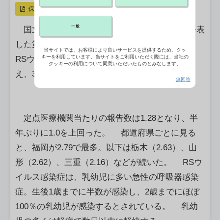
保存
一般
国立健康危機管理研究機構（JIHS）が9日に公表
した第35週（8月25－31日）のデータによると、
当サイトでは、お客様により良いサービスを提供するため、クッ
キーを利用しています。当サイトをご利用いただく際には、当社の
RSウイルス感染症の報告数は前週から68.2％増
クッキーの利用について同意いただいたものとみなします。
え、3,013人となった。
無回答
定点医療機関当たりの報告数は1.28となり、半
年ぶりに1.0を上回った。 都道府県ごとに見る
と、福岡が2.79で最多。以下は栃木（2.63）、山
形（2.62）、三重（2.16）などが続いた。 RSウ
イルス感染症は、乳幼児に多い急性の呼吸器感染
症。生後1歳までに半数が感染し、2歳までにほぼ
100％の乳幼児が感染するとされている。 乳幼