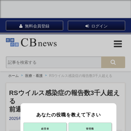
無料会員登録
ログイン
ホーム
医療・看護
RSウイルス感染症の報告数3千人超える
RSウイルス感染症の報告数3千人超え
る
前週比68.2％増 JIHS
あなたの役職を教えて下さい
2025年09月09日 17:30
X ポスト
リンクをコピー
経営者
管理職