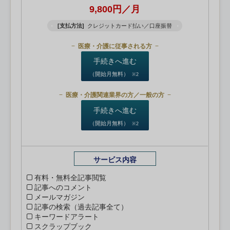
9,800円／月
[支払方法]
クレジットカード払い／口座振替
医療・介護に従事される方
手続きへ進む
（開始月無料）
※2
医療・介護関連業界の方／一般の方
手続きへ進む
（開始月無料）
※2
サービス内容
有料・無料全記事閲覧
記事へのコメント
メールマガジン
記事の検索（過去記事全て）
キーワードアラート
スクラップブック