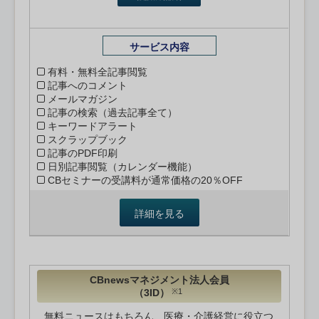
サービス内容
有料・無料全記事閲覧
記事へのコメント
メールマガジン
記事の検索（過去記事全て）
キーワードアラート
スクラップブック
記事のPDF印刷
日別記事閲覧（カレンダー機能）
CBセミナーの受講料が通常価格の20％OFF
詳細を見る
CBnewsマネジメント法人会員
（3ID）
※1
無料ニュースはもちろん、医療・介護経営に役立つ