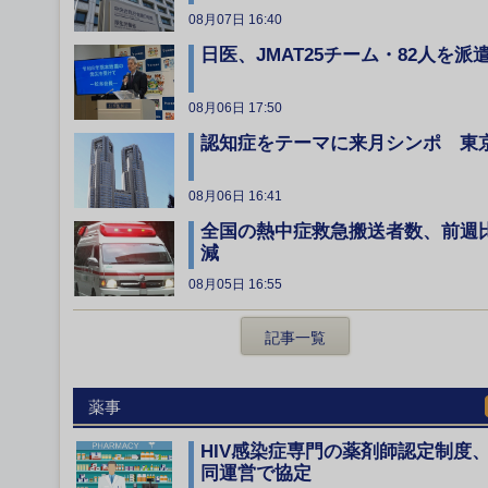
08月07日 16:40
日医、JMAT25チーム・82人を派
08月06日 17:50
認知症をテーマに来月シンポ 東
08月06日 16:41
全国の熱中症救急搬送者数、前週
減
08月05日 16:55
記事一覧
薬事
HIV感染症専門の薬剤師認定制度
同運営で協定