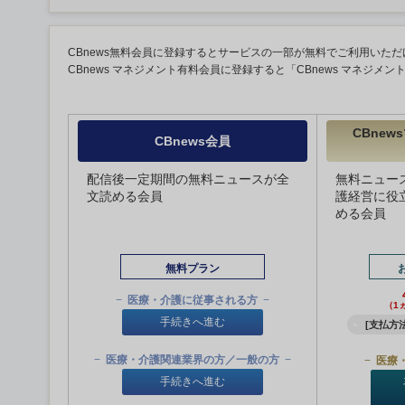
CBnews無料会員に登録するとサービスの一部が無料でご利用いただ
CBnews マネジメント有料会員に登録すると「CBnews マネジメ
CBne
CBnews会員
配信後一定期間の無料ニュースが全
無料ニュー
文読める会員
護経営に役
める会員
無料プラン
医療・介護に従事される方
（1
手続きへ進む
[支払方法
医療・介護関連業界の方／一般の方
医療
手続きへ進む