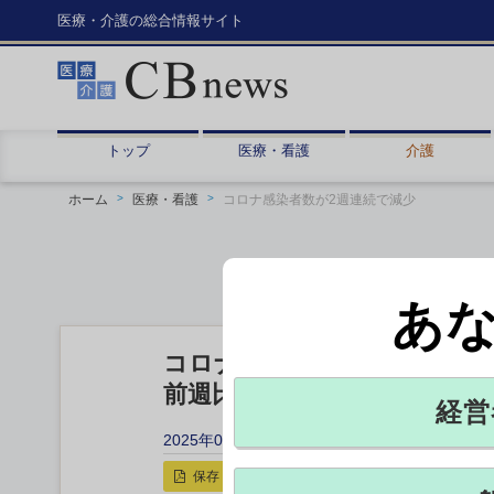
医療・介護の総合情報サイト
トップ
医療・看護
介護
ホーム
医療・看護
コロナ感染者数が2週連続で減少
あ
コロナ感染者数が2週連続で
前週比2.7％減の3.1万人
経営
2025年09月12日 17:45
保存
印刷用