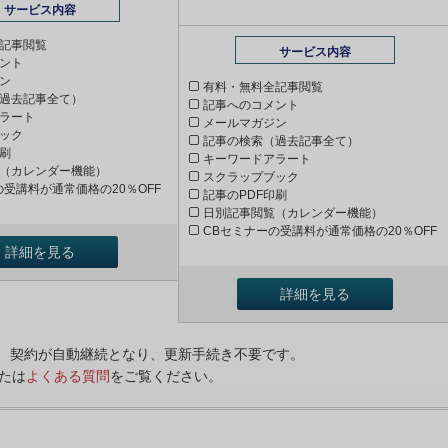
サービス内容
記事閲覧
サービス内容
ント
ン
有料・無料全記事閲覧
過去記事全て）
記事へのコメント
ラート
メールマガジン
ック
記事の検索（過去記事全て）
印刷
キーワードアラート
（カレンダー機能）
スクラップブック
の受講料が通常価格の20％OFF
記事のPDF印刷
日別記事閲覧（カレンダー機能）
CBセミナーの受講料が通常価格の20％OFF
詳細を見る
詳細を見る
ンは、契約が自動継続となり、更新手続き不要です。
たは
よくある質問
をご覧ください。