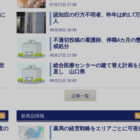
07月27日 17:38
全に
認知症の行方不明者、昨年は約1.7万
人
06月26日 16:36
不適切投稿の看護師、停職4カ月の
戒処分
06月17日 17:58
総合医療センターの建て替え計画を
世
直し 山口県
06月11日 16:40
記事一覧
新商品情報
査の
薬局の経営戦略をエリアごとに可視