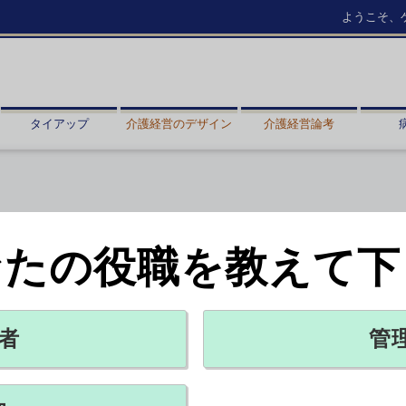
ようこそ、
タイアップ
介護経営のデザイン
介護経営論考
なたの役職を教えて下
減少
者
管
X ポスト
リンクをコピー