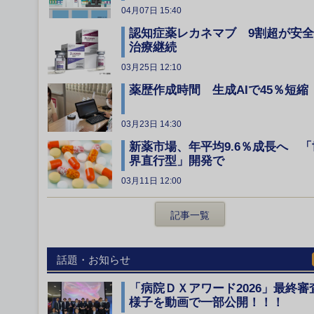
04月07日 15:40
認知症薬レカネマブ 9割超が安
治療継続
03月25日 12:10
薬歴作成時間 生成AIで45％短縮
03月23日 14:30
新薬市場、年平均9.6％成長へ 「
界直行型」開発で
03月11日 12:00
記事一覧
話題・お知らせ
「病院ＤＸアワード2026」最終審
様子を動画で一部公開！！！