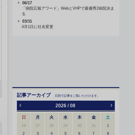
06/17
「病院広報アワード」WebとVHPで最優秀2病院決ま
る
03/31
4月1日に社名変更
記事アーカイブ
日別で記事をご覧いただけます。
‹
›
2026 / 08
日
月
火
水
木
金
土
26
27
28
29
30
31
1
2
3
4
5
6
7
8