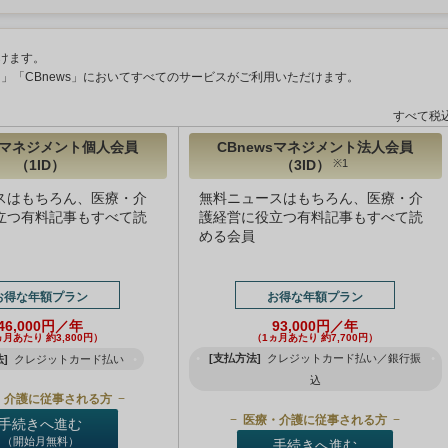
けます。
ント」「CBnews」においてすべてのサービスがご利用いただけます。
すべて税
wsマネジメント個人会員
CBnewsマネジメント法人会員
（1ID）
（3ID）
※1
スはもちろん、医療・介
無料ニュースはもちろん、医療・介
立つ有料記事もすべて読
護経営に役立つ有料記事もすべて読
める会員
お得な年額プラン
お得な年額プラン
46,000円／年
93,000円／年
ヵ月あたり 約3,800円）
（1ヵ月あたり 約7,700円）
[支払方法]
クレジットカード払い／銀行振
]
クレジットカード払い
込
・介護に従事される方
医療・介護に従事される方
手続きへ進む
（開始月無料）
手続きへ進む