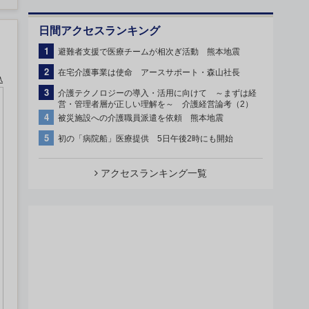
日間アクセスランキング
1
避難者支援で医療チームが相次ぎ活動 熊本地震
2
在宅介護事業は使命 アースサポート・森山社長
込
3
介護テクノロジーの導入・活用に向けて ～まずは経
営・管理者層が正しい理解を～ 介護経営論考（2）
4
被災施設への介護職員派遣を依頼 熊本地震
5
初の「病院船」医療提供 5日午後2時にも開始
アクセスランキング一覧