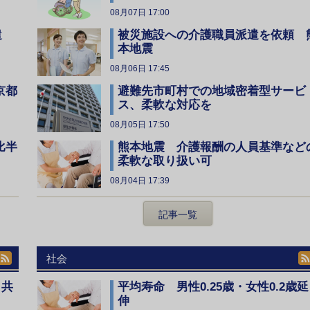
08月07日 17:00
遣
被災施設への介護職員派遣を依頼 
本地震
08月06日 17:45
京都
避難先市町村での地域密着型サービ
ス、柔軟な対応を
08月05日 17:50
比半
熊本地震 介護報酬の人員基準など
柔軟な取り扱い可
08月04日 17:39
記事一覧
社会
、共
平均寿命 男性0.25歳・女性0.2歳延
伸