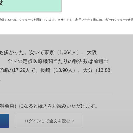
般
日）の新型コロナウイルスの新規感染者数が前週比
た。第35週（8月25－31日）に続き、2週連続で感染
提供するため、クッキーを利用しています。当サイトをご利用いただく際には、当社のクッキーの利
も多かった。次いで東京（1,664人）、大阪
）など。 全国の定点医療機関当たりの報告数は前週比
崎の17.29人で、長崎（13.90人）、大分（13.88
。
料会員）になると続きをお読みいただけます。
ログインして全文を読む