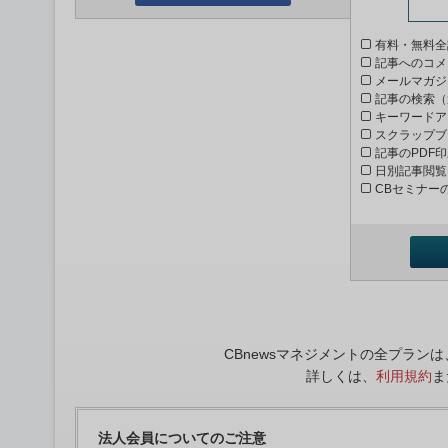
有料・無料全
記事へのコメ
メールマガジ
記事の検索（
キーワードア
スクラップブ
記事のPDF
日別記事閲覧
CBセミナー
CBnewsマネジメントの全プラ
詳しくは、
利用規約
ま
法人会員についてのご注意