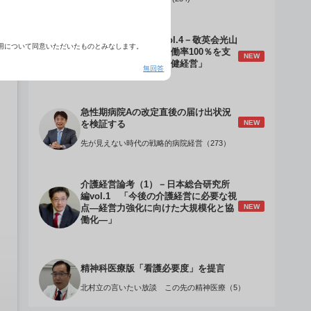
介護経営のデザインVol.4－敬英会光山
用について同意いただいたものとみなします。
誠理事長 「驚異の稼働率100％を支
NEW
える『顧客目線』の老健経営」
無回答
急性期病院Aの改定直後の届け出状況
NEW
を検証する
先が見えない時代の戦略的病院経営（273）
介護経営論考（1）－日本総合研究所
編vol.1 「今後の介護経営に必要な視
NEW
点―経営力強化に向けた大規模化と協
働化―」
精神科医療版「看護必要度」を提言
北村立の言いたい放談 この先の精神医療（5）