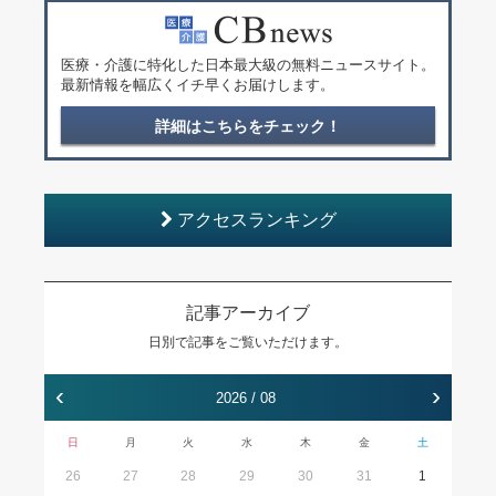
医療・介護に特化した日本最大級の無料ニュースサイト。
最新情報を幅広くイチ早くお届けします。
詳細はこちらをチェック！
アクセスランキング
記事アーカイブ
日別で記事をご覧いただけます。
‹
›
2026 / 08
日
月
火
水
木
金
土
26
27
28
29
30
31
1