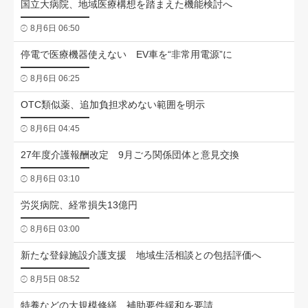
国立大病院、地域医療構想を踏まえた機能検討へ
8月6日 06:50
停電で医療機器使えない EV車を“非常用電源”に
8月6日 06:25
OTC類似薬、追加負担求めない範囲を明示
8月6日 04:45
27年度介護報酬改定 9月ごろ関係団体と意見交換
8月6日 03:10
労災病院、経常損失13億円
8月6日 03:00
新たな登録施設介護支援 地域生活相談との包括評価へ
8月5日 08:52
特養などの大規模修繕、補助要件緩和を要請