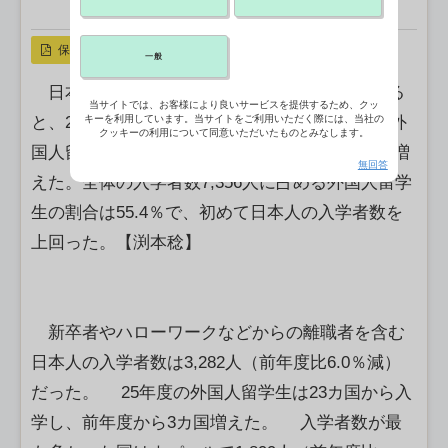
X ポスト
リンクをコピー
保存
一般
日本介護福祉士養成施設協会（介養協）による
当サイトでは、お客様により良いサービスを提供するため、クッ
と、2025年度に介護福祉士養成施設に入学した外
キーを利用しています。当サイトをご利用いただく際には、当社の
クッキーの利用について同意いただいたものとみなします。
国人留学生は4,074人となり、前年度比で33.4％増
無回答
えた。全体の入学者数7,356人に占める外国人留学
生の割合は55.4％で、初めて日本人の入学者数を
上回った。【渕本稔】
新卒者やハローワークなどからの離職者を含む
日本人の入学者数は3,282人（前年度比6.0％減）
だった。 25年度の外国人留学生は23カ国から入
学し、前年度から3カ国増えた。 入学者数が最