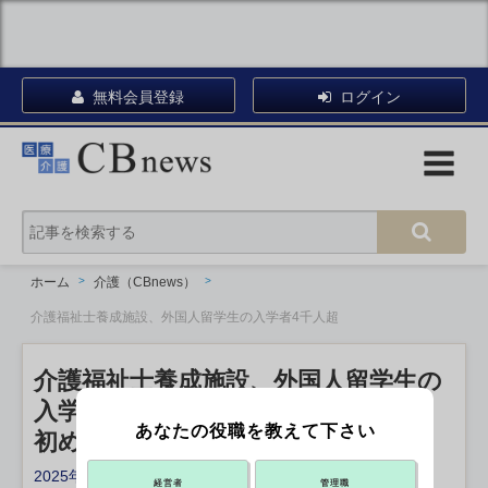
無料会員登録
ログイン
ホーム
介護（CBnews）
介護福祉士養成施設、外国人留学生の入学者4千人超
介護福祉士養成施設、外国人留学生の
入学者4千人超
あなたの役職を教えて下さい
初めて日本人上回る 25 年度
2025年10月21日 18:55
経営者
管理職