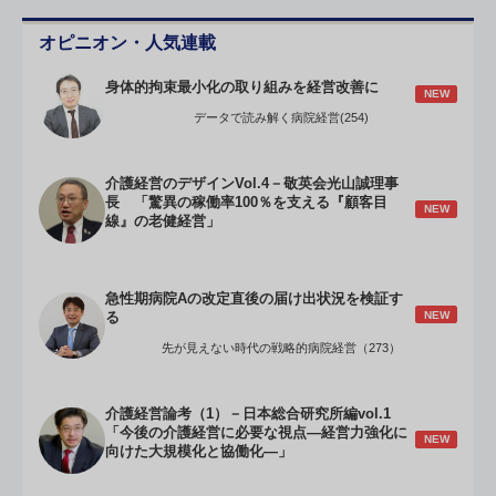
オピニオン・人気連載
身体的拘束最小化の取り組みを経営改善に
NEW
データで読み解く病院経営(254)
介護経営のデザインVol.4－敬英会光山誠理事
長 「驚異の稼働率100％を支える『顧客目
NEW
線』の老健経営」
急性期病院Aの改定直後の届け出状況を検証す
NEW
る
先が見えない時代の戦略的病院経営（273）
介護経営論考（1）－日本総合研究所編vol.1
「今後の介護経営に必要な視点―経営力強化に
NEW
向けた大規模化と協働化―」