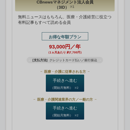
CBnewsマネジメント法人会員
（3ID）
※1
無料ニュースはもちろん、医療・介護経営に役立つ
有料記事もすべて読める会員
お得な年額プラン
93,000円／年
（1ヵ月あたり 約7,700円）
[支払方法]
クレジットカード払い／銀行振込
医療・介護に従事される方
手続きへ進む
（開始月無料）
※2
医療・介護関連業界の方／一般の方
手続きへ進む
（開始月無料）
※2