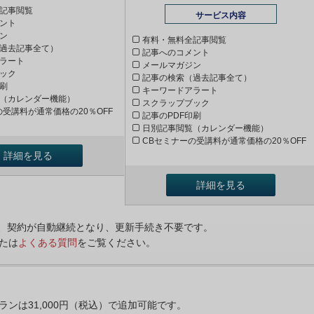
記事閲覧
サービス内容
ント
ン
有料・無料全記事閲覧
過去記事全て）
記事へのコメント
ラート
メールマガジン
ック
記事の検索（過去記事全て）
印刷
キーワードアラート
（カレンダー機能）
スクラップブック
の受講料が通常価格の20％OFF
記事のPDF印刷
日別記事閲覧（カレンダー機能）
CBセミナーの受講料が通常価格の20％OFF
詳細を見る
詳細を見る
ンは、契約が自動継続となり、更新手続き不要です。
たは
よくある質問
をご覧ください。
プランは31,000円（税込）で追加可能です。