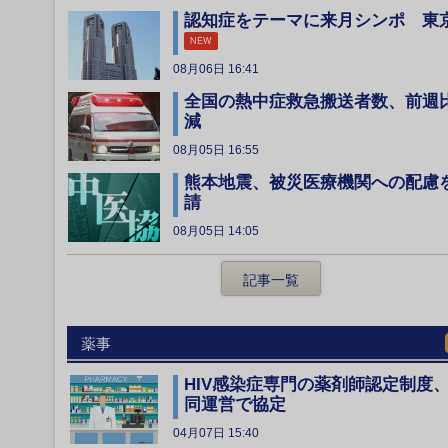
認知症をテーマに来月シンポ 東
NEW
08月06日 16:41
全国の熱中症救急搬送者数、前週
減
08月05日 16:55
熊本地震、被災医療機関への配慮
請
08月05日 14:05
記事一覧
薬事
HIV感染症専門の薬剤師認定制度
同運営で協定
04月07日 15:40