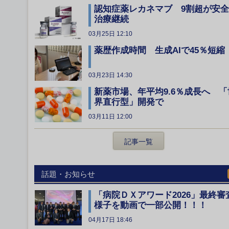
認知症薬レカネマブ 9割超が安
治療継続
03月25日 12:10
薬歴作成時間 生成AIで45％短縮
03月23日 14:30
新薬市場、年平均9.6％成長へ 「
界直行型」開発で
03月11日 12:00
記事一覧
話題・お知らせ
「病院ＤＸアワード2026」最終審
様子を動画で一部公開！！！
04月17日 18:46