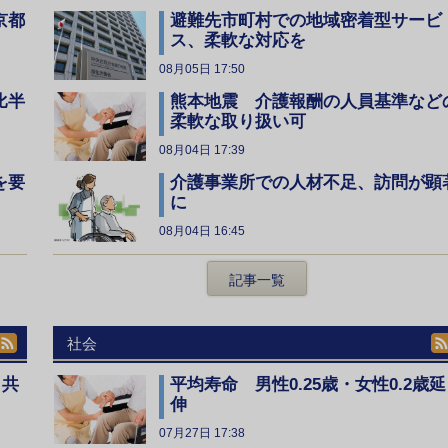
京都
避難先市町村での地域密着型サービ
ス、柔軟な対応を
08月05日 17:50
比半
熊本地震 介護報酬の人員基準など
柔軟な取り扱い可
08月04日 17:39
を要
介護事業所での人材不足、訪問が顕
に
08月04日 16:45
記事一覧
社会
、共
平均寿命 男性0.25歳・女性0.2歳延
伸
07月27日 17:38