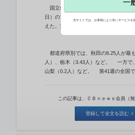
一
国立健康危機管理研究機構（JIHS）が
日）のマイコプラズマ肺炎の定点医療機関
当サイトでは、お客様により良いサービスを
えた。第37週（9月8－14日）から5
都道府県別では、秋田の8.25人が最も
人）、栃木（3.43人）など。 一方で
山梨（0.2人）など。 第41週の全国
この記事は、ＣＢｎｅｗｓ会員（無
登録して全文を読む