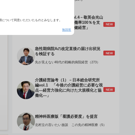
介護経営のデザインVol.4－敬英会光山
用について同意いただいたものとみなします。
誠理事長 「驚異の稼働率100％を支
NEW
える『顧客目線』の老健経営」
無回答
急性期病院Aの改定直後の届け出状況
NEW
を検証する
先が見えない時代の戦略的病院経営（273）
介護経営論考（1）－日本総合研究所
編vol.1 「今後の介護経営に必要な視
NEW
点―経営力強化に向けた大規模化と協
働化―」
精神科医療版「看護必要度」を提言
北村立の言いたい放談 この先の精神医療（5）