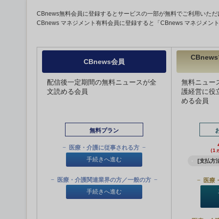
CBnews無料会員に登録するとサービスの一部が無料でご利用いただ
CBnews マネジメント有料会員に登録すると「CBnews マネジメ
CBne
CBnews会員
配信後一定期間の無料ニュースが全
無料ニュー
文読める会員
護経営に役
める会員
無料プラン
医療・介護に従事される方
（1
手続きへ進む
[支払方法
医療・介護関連業界の方／一般の方
医療
手続きへ進む