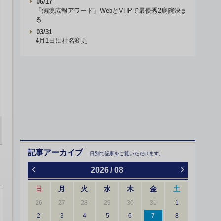
06/17
「病院広報アワード」WebとVHPで最優秀2病院決ま
る
03/31
4月1日に社名変更
記事アーカイブ
日別で記事をご覧いただけます。
‹
›
2026 / 08
日
月
火
水
木
金
土
26
27
28
29
30
31
1
2
3
4
5
6
7
8