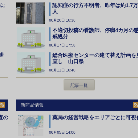
全に
認知症の行方不明者、昨年は約1.7万
人
06月26日 16:36
不適切投稿の看護師、停職4カ月の
戒処分
06月17日 17:58
総合医療センターの建て替え計画を
世
直し 山口県
06月11日 16:40
記事一覧
新商品情報
査の
薬局の経営戦略をエリアごとに可視
06月05日 14:00