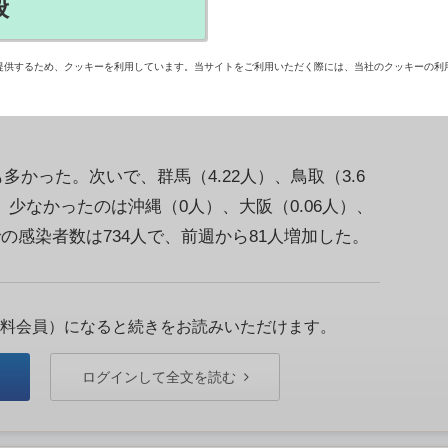
般
21日に発表したデータによると、第41週（6－12
当たりの報告数は1.53人で、前週から12.5％増
提供するため、クッキーを利用しています。当サイトをご利用いただく際には、当社のクッキーの利
週連続で増加している。
多かった。次いで、群馬（4.22人）、鳥取（3.6
、少なかったのは沖縄（0人）、大阪（0.06人）、
での感染者数は734人で、前週から81人増加した。
料会員）になると続きをお読みいただけます。
ログインして全文を読む