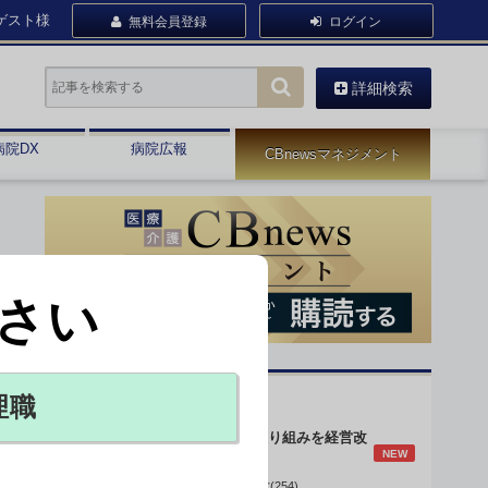
ゲスト様
無料会員登録
ログイン
詳細検索
病院DX
病院広報
CBnewsマネジメント
さい
オピニオン・人気連載
理職
身体的拘束最小化の取り組みを経営改
NEW
善に
データで読み解く病院経営(254)