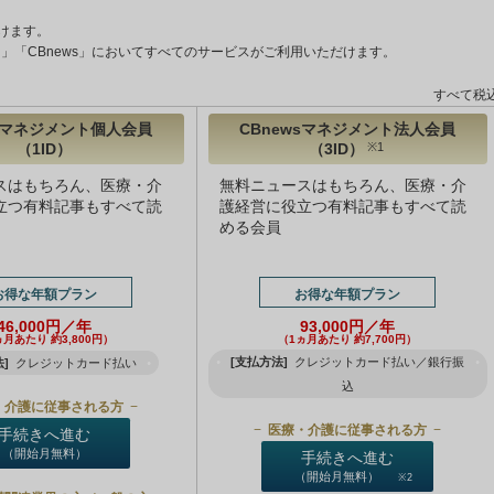
けます。
ント」「CBnews」においてすべてのサービスがご利用いただけます。
すべて税
wsマネジメント個人会員
CBnewsマネジメント法人会員
（1ID）
（3ID）
※1
スはもちろん、医療・介
無料ニュースはもちろん、医療・介
立つ有料記事もすべて読
護経営に役立つ有料記事もすべて読
める会員
お得な年額プラン
お得な年額プラン
46,000円／年
93,000円／年
ヵ月あたり 約3,800円）
（1ヵ月あたり 約7,700円）
[支払方法]
クレジットカード払い／銀行振
]
クレジットカード払い
込
・介護に従事される方
医療・介護に従事される方
手続きへ進む
（開始月無料）
手続きへ進む
（開始月無料）
※2