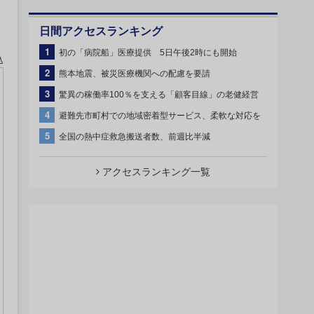
日間アクセスランキング
1
初の「病院船」医療提供 5日午後2時にも開始
込
2
熊本地震、被災医療機関への配慮を要請
3
驚異の稼働率100％を支える「顧客目線」の老健経営
4
避難先市町村での地域密着型サービス、柔軟な対応を
5
全国の熱中症救急搬送者数、前週比半減
アクセスランキング一覧