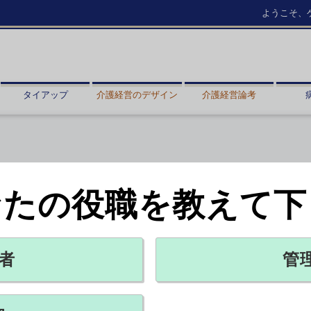
ようこそ、
タイアップ
介護経営のデザイン
介護経営論考
なたの役職を教えて下
数、12.5％増
者
管
X ポスト
リンクをコピー