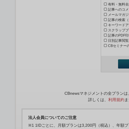
有料・無料全
記事へのコメ
メールマガジ
記事の検索（
キーワードア
スクラップブ
記事のPDF
日別記事閲覧
CBセミナー
CBnewsマネジメントの全プラ
詳しくは、
利用規約
ま
法人会員についてのご注意
※1 1IDごとに、月額プランは3,200円（税込）、年額