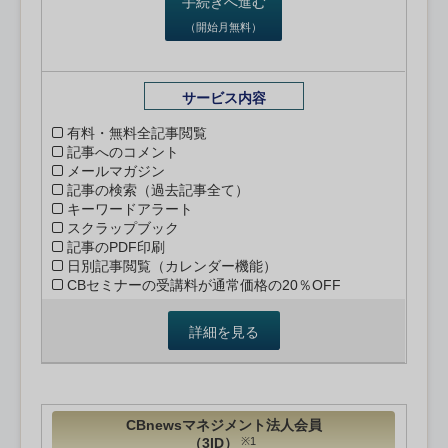
手続きへ進む
（開始月無料）
サービス内容
有料・無料全記事閲覧
記事へのコメント
メールマガジン
記事の検索（過去記事全て）
キーワードアラート
スクラップブック
記事のPDF印刷
日別記事閲覧（カレンダー機能）
CBセミナーの受講料が通常価格の20％OFF
詳細を見る
CBnewsマネジメント法人会員
（3ID）
※1