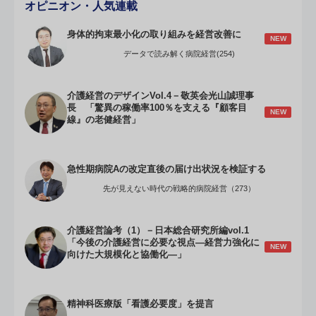
オピニオン・人気連載
身体的拘束最小化の取り組みを経営改善に
NEW
データで読み解く病院経営(254)
介護経営のデザインVol.4－敬英会光山誠理事
長 「驚異の稼働率100％を支える『顧客目
NEW
線』の老健経営」
急性期病院Aの改定直後の届け出状況を検証する
先が見えない時代の戦略的病院経営（273）
介護経営論考（1）－日本総合研究所編vol.1
「今後の介護経営に必要な視点―経営力強化に
NEW
向けた大規模化と協働化―」
精神科医療版「看護必要度」を提言