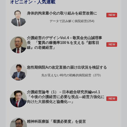
オピニオン・人気連載
身体的拘束最小化の取り組みを経営改善に
NEW
データで読み解く病院経営(254)
介護経営のデザインVol.4－敬英会光山誠理事
長 「驚異の稼働率100％を支える『顧客目
NEW
線』の老健経営」
急性期病院Aの改定直後の届け出状況を検証する
先が見えない時代の戦略的病院経営（273）
介護経営論考（1）－日本総合研究所編vol.1
「今後の介護経営に必要な視点―経営力強化に
NEW
向けた大規模化と協働化―」
精神科医療版「看護必要度」を提言