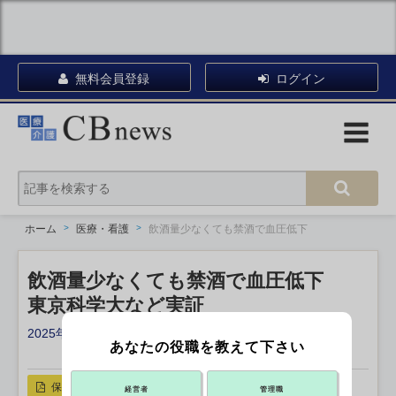
無料会員登録
ログイン
ホーム
医療・看護
飲酒量少なくても禁酒で血圧低下
飲酒量少なくても禁酒で血圧低下
東京科学大など実証
2025年11月10日 13:50
あなたの役職を教えて下さい
X ポスト
リンクをコピー
保存
経営者
管理職