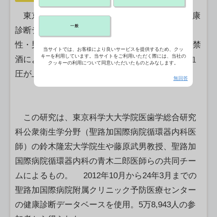
東京科学大と聖路加国際病院は、約6万人の健康
一般
診断データを用いた大規模な縦断的解析で、女
性・男性ともに飲酒が1日1－2杯以下の少量でも禁
当サイトでは、お客様により良いサービスを提供するため、クッ
キーを利用しています。当サイトをご利用いただく際には、当社の
酒により血圧が低下し、逆に飲酒を開始すると血
クッキーの利用について同意いただいたものとみなします。
圧が上昇することを確認したと発表した。
無回答
この研究は、東京科学大大学院医歯学総合研究
科公衆衛生学分野（聖路加国際病院循環器内科医
師）の鈴木隆宏大学院生や藤原武男教授、聖路加
国際病院循環器内科の青木二郎医師らの共同チー
ムによるもの。 2012年10月から24年3月までの
聖路加国際病院附属クリニック予防医療センター
の健康診断データベースを使用。5万8,943人の参