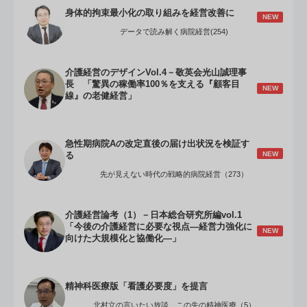
身体的拘束最小化の取り組みを経営改善に
NEW
データで読み解く病院経営(254)
介護経営のデザインVol.4－敬英会光山誠理事
長 「驚異の稼働率100％を支える『顧客目
NEW
線』の老健経営」
急性期病院Aの改定直後の届け出状況を検証す
NEW
る
先が見えない時代の戦略的病院経営（273）
介護経営論考（1）－日本総合研究所編vol.1
「今後の介護経営に必要な視点―経営力強化に
NEW
向けた大規模化と協働化―」
精神科医療版「看護必要度」を提言
北村立の言いたい放談 この先の精神医療（5）