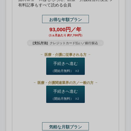
有料記事もすべて読める会員
お得な年額プラン
93,000円／年
（1ヵ月あたり 約7,700円）
[支払方法]
クレジットカード払い／銀行振込
医療・介護に従事される方
手続きへ進む
（開始月無料）
※2
医療・介護関連業界の方／一般の方
手続きへ進む
（開始月無料）
※2
気軽な月額プラン