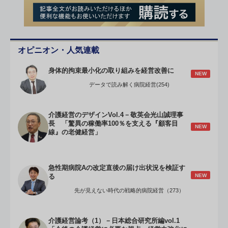
オピニオン・人気連載
身体的拘束最小化の取り組みを経営改善に
NEW
データで読み解く病院経営(254)
介護経営のデザインVol.4－敬英会光山誠理事
長 「驚異の稼働率100％を支える『顧客目
NEW
線』の老健経営」
急性期病院Aの改定直後の届け出状況を検証す
NEW
る
先が見えない時代の戦略的病院経営（273）
介護経営論考（1）－日本総合研究所編vol.1