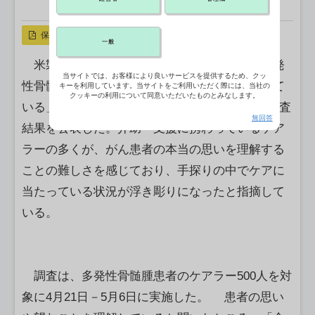
X ポスト
リンクをコピー
保存
一般
米製薬大手ファイザーは、血液がんである多発
当サイトでは、お客様により良いサービスを提供するため、クッ
性骨髄腫の患者の思いや望むことを「理解できて
キーを利用しています。当サイトをご利用いただく際には、当社の
クッキーの利用について同意いただいたものとみなします。
いる」というケアラーが4割に満たないとする調査
無回答
結果を公表した。介助・支援に携わっているケア
ラーの多くが、がん患者の本当の思いを理解する
ことの難しさを感じており、手探りの中でケアに
当たっている状況が浮き彫りになったと指摘して
いる。
調査は、多発性骨髄腫患者のケアラー500人を対
象に4月21日－5月6日に実施した。 患者の思い