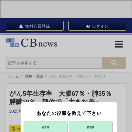
無料会員登録
ログイン
ホーム
医療・看護
がん5年生存率 大腸67％・肺35％
がん5年生存率 大腸67％・肺35％
膵臓10％ 部位で「大きな差」
2025年11月20日 18:20
あなたの役職を教えて下さい
X ポスト
リンクをコピー
経営者
管理職
保存