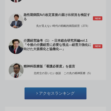
急性期病院Aの改定直後の届け出状況を検証す
NEW
る
先が見えない時代の戦略的病院経営（273）
介護経営論考（1）－日本総合研究所編vol.1
「今後の介護経営に必要な視点―経営力強化に
NEW
向けた大規模化と協働化―」
精神科医療版「看護必要度」を提言
北村立の言いたい放談 この先の精神医療（5）
アクセスランキング