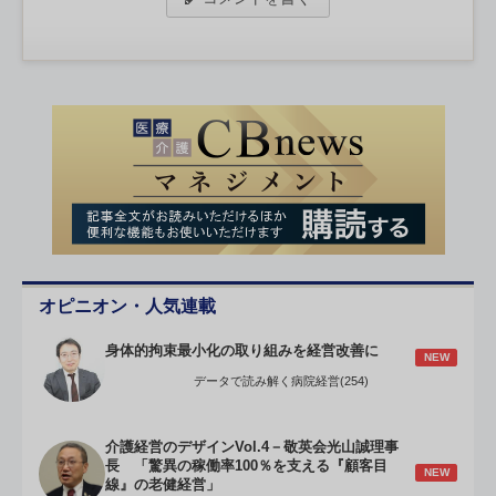
オピニオン・人気連載
身体的拘束最小化の取り組みを経営改善に
NEW
データで読み解く病院経営(254)
介護経営のデザインVol.4－敬英会光山誠理事
長 「驚異の稼働率100％を支える『顧客目
NEW
線』の老健経営」