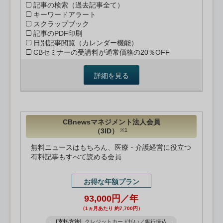
記事の検索（過去記事全て）
キーワードアラート
スクラップブック
記事のPDF印刷
日別記事閲覧（カレンダー機能）
CBセミナーの受講料が通常価格の20％OFF
詳細を見る
CBnewsマネジメント法人会員
（3ID）
※1
無料ニュースはもちろん、医療・介護経営に役立つ
有料記事もすべて読める会員
お得な年額プラン
93,000円／年
（1ヵ月あたり 約7,700円）
[支払方法]
クレジットカード払い／銀行振込