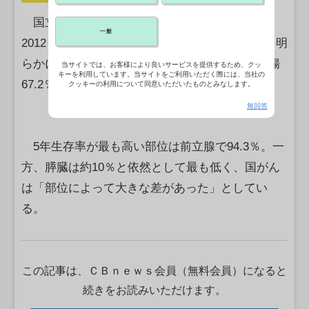
国立がん研究センターは、全国44都道府県で
一般
2012－15年にがんと診断された人の5年生存率を明
らかにした。15歳以上の男女の部位別では、大腸
当サイトでは、お客様により良いサービスを提供するため、クッ
キーを利用しています。当サイトをご利用いただく際には、当社の
67.2％、胃63.5％、肺35.5％などだった。
クッキーの利用について同意いただいたものとみなします。
無回答
5年生存率が最も高い部位は前立腺で94.3％。一
方、膵臓は約10％と依然として最も低く、国がん
は「部位によって大きな差があった」としてい
る。
この記事は、ＣＢｎｅｗｓ会員（無料会員）になると
続きをお読みいただけます。