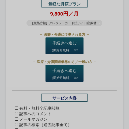
気軽な月額プラン
9,800円／月
[支払方法]
クレジットカード払い／口座振替
医療・介護に従事される方
手続きへ進む
（開始月無料）
※2
医療・介護関連業界の方／一般の方
手続きへ進む
（開始月無料）
※2
サービス内容
有料・無料全記事閲覧
記事へのコメント
メールマガジン
記事の検索（過去記事全て）