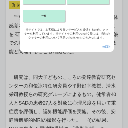
保存
一般
千葉大は1日、社交不安症（SAD）の患者は身体
感覚を処理する脳領域の活動が低下していること
当サイトでは、お客様により良いサービスを提供するため、クッ
を 研究で 明らかにしたと発表した。特定の低周波
キーを利用しています。当サイトをご利用いただく際には、当社の
クッキーの利用について同意いただいたものとみなします。
での脳活動が空間認識力や記憶力といった認知機
無回答
能と関連することも確認した。
研究は、同大子どものこころの発達教育研究セ
ンターの和俊冰特任研究員や平野好幸教授、清水
栄司教授らの研究グループによるもの。健常者40
人とSADの患者27人を対象に心理尺度を用いて重
症度を評価し、認知機能評価を実施。その後、安
静時機能的MRIの撮影を行った。 その結果、