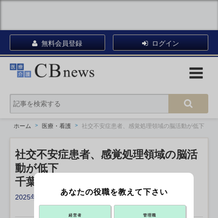
無料会員登録
ログイン
ホーム
医療・看護
社交不安症患者、感覚処理領域の脳活動が低下
社交不安症患者、感覚処理領域の脳活
動が低下
千葉大
あなたの役職を教えて下さい
2025年12月02日 18:35
X ポスト
リンクをコピー
経営者
管理職