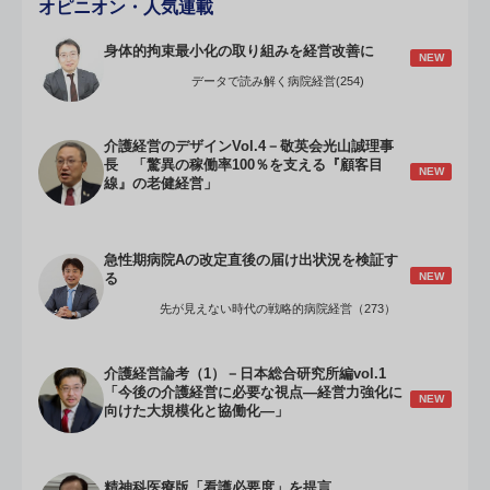
オピニオン・人気連載
身体的拘束最小化の取り組みを経営改善に
NEW
データで読み解く病院経営(254)
介護経営のデザインVol.4－敬英会光山誠理事
長 「驚異の稼働率100％を支える『顧客目
NEW
線』の老健経営」
急性期病院Aの改定直後の届け出状況を検証す
NEW
る
先が見えない時代の戦略的病院経営（273）
介護経営論考（1）－日本総合研究所編vol.1
「今後の介護経営に必要な視点―経営力強化に
NEW
向けた大規模化と協働化―」
精神科医療版「看護必要度」を提言