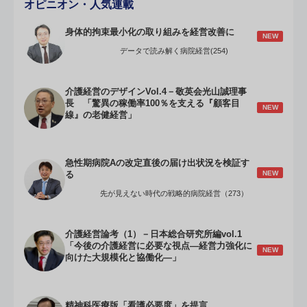
オピニオン・人気連載
身体的拘束最小化の取り組みを経営改善に
NEW
データで読み解く病院経営(254)
介護経営のデザインVol.4－敬英会光山誠理事
長 「驚異の稼働率100％を支える『顧客目
NEW
線』の老健経営」
急性期病院Aの改定直後の届け出状況を検証す
NEW
る
先が見えない時代の戦略的病院経営（273）
介護経営論考（1）－日本総合研究所編vol.1
「今後の介護経営に必要な視点―経営力強化に
NEW
向けた大規模化と協働化―」
精神科医療版「看護必要度」を提言