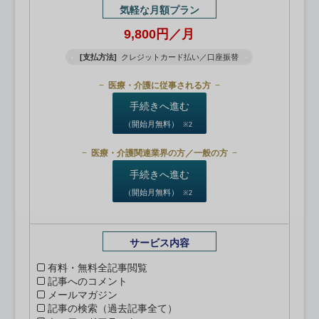
気軽な月額プラン
9,800円／月
[支払方法]
クレジットカード払い／口座振替
医療・介護に従事される方
手続きへ進む
（開始月無料）
※2
医療・介護関連業界の方／一般の方
手続きへ進む
（開始月無料）
※2
サービス内容
有料・無料全記事閲覧
記事へのコメント
メールマガジン
記事の検索（過去記事全て）