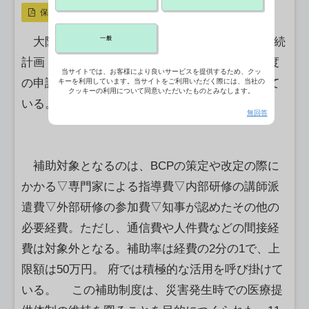
保存
一般
大阪府は4日、府内の救急病院を対象に事業継続
計画（BCP）の策定や改定の経費を補助する制度
当サイトでは、お客様により良いサービスを提供するため、クッ
の申請募集を追加で始めた。24日まで受け付けて
キーを利用しています。当サイトをご利用いただく際には、当社の
クッキーの利用について同意いただいたものとみなします。
いる。【松村秀士】
無回答
補助対象となるのは、BCPの策定や改定の際に
かかる▽専門家による指導費▽内部研修の講師派
遣費▽外部研修の参加費▽知事が認めたその他の
必要経費。ただし、通信費や人件費などの間接経
費は対象外となる。補助率は経費の2分の1で、上
限額は50万円。 府では積極的な活用を呼び掛けて
いる。 この補助制度は、災害発生時での医療提