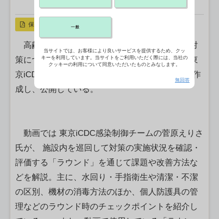
X ポスト
リンクをコピー
保存
一般
高齢者・障害者施設での平時の実践的な感染対
当サイトでは、お客様により良いサービスを提供するため、クッ
キーを利用しています。当サイトをご利用いただく際には、当社の
策につなげようと、東京感染症対策センター（東
クッキーの利用について同意いただいたものとみなします。
京iCDC）は施設の自主点検の参考となる動画を作
無回答
成し、公開している。
動画では 東京iCDC感染制御チームの菅原えりさ
氏が、 施設内を巡回して対策の実施状況を確認・
評価する「ラウンド」を通じて課題や改善方法な
どを解説。主に、水回り・手指衛生や清潔・不潔
の区別、機材の消毒方法のほか、個人防護具の管
理などのラウンド時のチェックポイントを紹介し