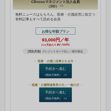
CBnewsマネジメント法人会員
（3ID）
※1
無料ニュースはもちろん、医療・介護経営に役立つ
有料記事もすべて読める会員
お得な年額プラン
93,000円／年
（1ヵ月あたり 約7,700円）
[支払方法]
クレジットカード払い／銀行振込
医療・介護に従事される方
手続きへ進む
（開始月無料）
※2
医療・介護関連業界の方／一般の方
手続きへ進む
（開始月無料）
※2