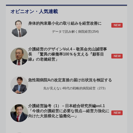
オピニオン・人気連載
身体的拘束最小化の取り組みを経営改善に
NEW
データで読み解く病院経営(254)
介護経営のデザインVol.4－敬英会光山誠理事
長 「驚異の稼働率100％を支える『顧客目
NEW
線』の老健経営」
急性期病院Aの改定直後の届け出状況を検証する
先が見えない時代の戦略的病院経営（273）
介護経営論考（1）－日本総合研究所編vol.1
「今後の介護経営に必要な視点―経営力強化に
NEW
向けた大規模化と協働化―」