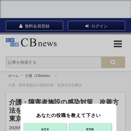
無料会員登録
ログイン
ホーム
介護（CBnews）
介護・障害者施設の感染対策 改善方法を解説
介護・障害者施設の感染対策 改善方
法を解説
あなたの役職を教えて下さい
東京iCDCが動画公開
2025年12月09日 11:50
経営者
管理職