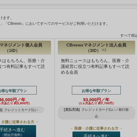
けます。
ント」「CBnews」においてすべてのサービスがご利用いただけます。
すべて税
wsマネジメント個人会員
CBnewsマネジメント法人会員
（1ID）
（3ID）
※1
スはもちろん、医療・介
無料ニュースはもちろん、医療・介
立つ有料記事もすべて読
護経営に役立つ有料記事もすべて読
める会員
お得な年額プラン
お得な年額プラン
46,000円／年
93,000円／年
ヵ月あたり 約3,800円）
（1ヵ月あたり 約7,700円）
[支払方法]
クレジットカード払い／銀行振
]
クレジットカード払い
込
・介護に従事される方
医療・介護に従事される方
手続きへ進む
（開始月無料）
手続きへ進む