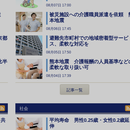
08月07日 17:00
遣
被災施設への介護職員派遣を依頼 
本地震
08月06日 17:45
京都
避難先市町村での地域密着型サービ
ス、柔軟な対応を
08月05日 17:50
比半
熊本地震 介護報酬の人員基準など
柔軟な取り扱い可
08月04日 17:39
記事一覧
社会
、共
平均寿命 男性0.25歳・女性0.2歳延
伸