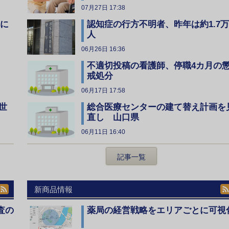
07月27日 17:38
全に
認知症の行方不明者、昨年は約1.7万
人
06月26日 16:36
不適切投稿の看護師、停職4カ月の
戒処分
06月17日 17:58
総合医療センターの建て替え計画を
世
直し 山口県
06月11日 16:40
記事一覧
新商品情報
査の
薬局の経営戦略をエリアごとに可視