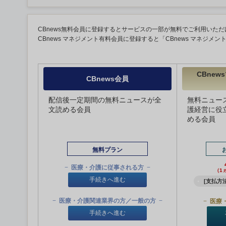
CBnews無料会員に登録するとサービスの一部が無料でご利用いただ
CBnews マネジメント有料会員に登録すると「CBnews マネジメ
CBne
CBnews会員
配信後一定期間の無料ニュースが全
無料ニュー
文読める会員
護経営に役
める会員
無料プラン
医療・介護に従事される方
（1
手続きへ進む
[支払方法
医療・介護関連業界の方／一般の方
医療
手続きへ進む