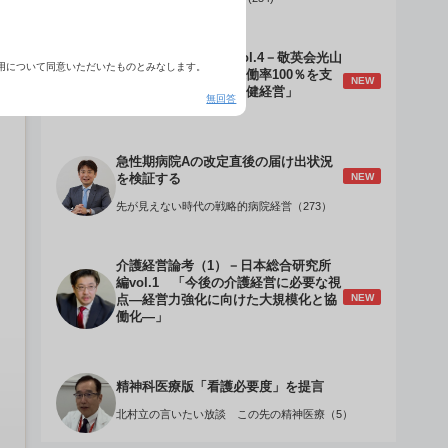
介護経営のデザインVol.4－敬英会光山
用について同意いただいたものとみなします。
誠理事長 「驚異の稼働率100％を支
NEW
える『顧客目線』の老健経営」
無回答
急性期病院Aの改定直後の届け出状況
NEW
を検証する
先が見えない時代の戦略的病院経営（273）
介護経営論考（1）－日本総合研究所
編vol.1 「今後の介護経営に必要な視
NEW
点―経営力強化に向けた大規模化と協
働化―」
精神科医療版「看護必要度」を提言
北村立の言いたい放談 この先の精神医療（5）