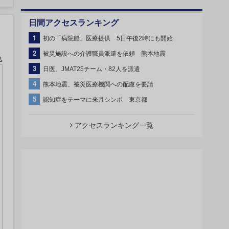
日間アクセスランキング
1
初の「病院船」医療提供 5日午後2時にも開始
2
被災施設への介護職員派遣を依頼 熊本地震
込
3
日医、JMAT25チーム・82人を派遣
4
熊本地震、被災医療機関への配慮を要請
5
認知症をテーマに来月シンポ 東京都
アクセスランキング一覧