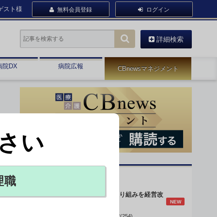
ゲスト様
無料会員登録
ログイン
詳細検索
病院DX
病院広報
CBnewsマネジメント
さい
オピニオン・人気連載
理職
身体的拘束最小化の取り組みを経営改
NEW
善に
データで読み解く病院経営(254)