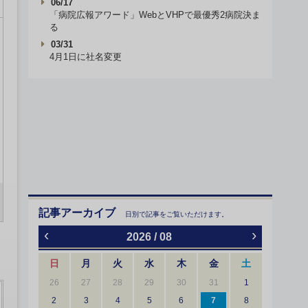
06/17
「病院広報アワード」WebとVHPで最優秀2病院決ま
る
03/31
4月1日に社名変更
記事アーカイブ
日別で記事をご覧いただけます。
‹
›
2026 / 08
日
月
火
水
木
金
土
26
27
28
29
30
31
1
2
3
4
5
6
7
8