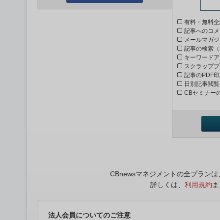
有料・無料全
記事へのコメ
メールマガジ
記事の検索（
キーワードア
スクラップブ
記事のPDF
日別記事閲覧
CBセミナー
CBnewsマネジメントの全プラ
詳しくは、
利用規約
ま
法人会員についてのご注意