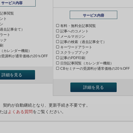
サービス内容
記事閲覧
サービス内容
ント
ン
有料・無料全記事閲覧
過去記事全て）
記事へのコメント
ラート
メールマガジン
ック
記事の検索（過去記事全て）
印刷
キーワードアラート
（カレンダー機能）
スクラップブック
の受講料が通常価格の20％OFF
記事のPDF印刷
日別記事閲覧（カレンダー機能）
CBセミナーの受講料が通常価格の20％OFF
詳細を見る
詳細を見る
ンは、契約が自動継続となり、更新手続き不要です。
たは
よくある質問
をご覧ください。