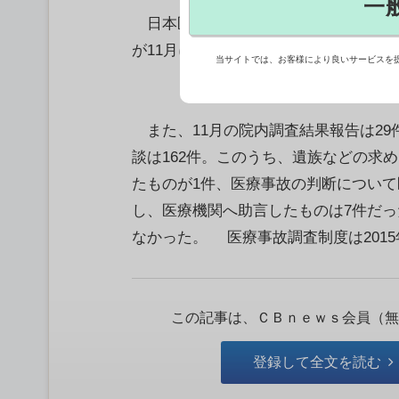
一
日本医療安全調査機構が公表した医療
が11月に28件あった。内訳は病院27件
当サイトでは、お客様により良いサービスを
また、11月の院内調査結果報告は29件
談は162件。このうち、遺族などの求
たものが1件、医療事故の判断につい
し、医療機関へ助言したものは7件だっ
なかった。 医療事故調査制度は2015年1
この記事は、ＣＢｎｅｗｓ会員（無
登録して全文を読む