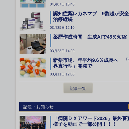
04月07日 15:40
認知症薬レカネマブ 9割超が安
治療継続
03月25日 12:10
薬歴作成時間 生成AIで45％短縮
03月23日 14:30
新薬市場、年平均9.6％成長へ 「
界直行型」開発で
03月11日 12:00
記事一覧
話題・お知らせ
「病院ＤＸアワード2026」最終審
様子を動画で一部公開！！！