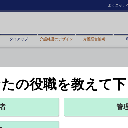
ようこそ、
タイアップ
介護経営のデザイン
介護経営論考
なたの役職を教えて下
590件
者
管
X ポスト
リンクをコピー