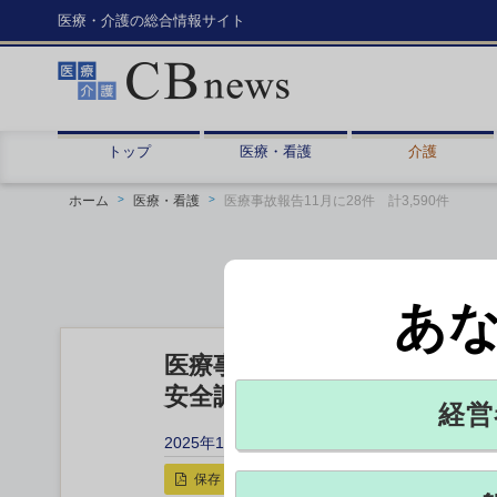
医療・介護の総合情報サイト
トップ
医療・看護
介護
ホーム
医療・看護
医療事故報告11月に28件 計3,590件
あ
医療事故報告11月に28件 計3,
安全調査機構
経営
2025年12月11日 15:30
保存
印刷用