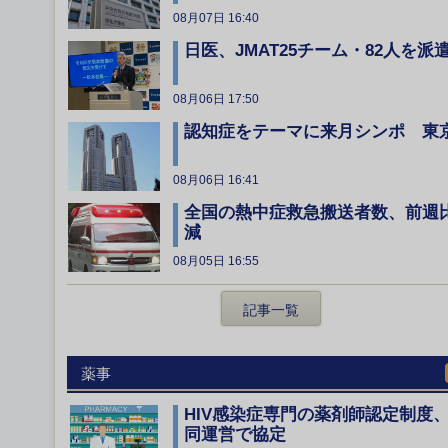
08月07日 16:40
日医、JMAT25チーム・82人を派
08月06日 17:50
認知症をテーマに来月シンポ 東
08月06日 16:41
全国の熱中症救急搬送者数、前週
減
08月05日 16:55
記事一覧
薬事
HIV感染症専門の薬剤師認定制度
同運営で協定