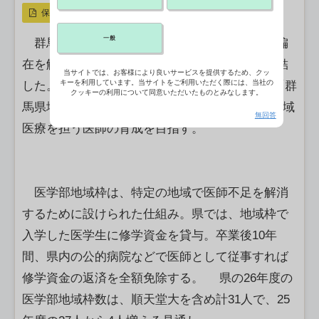
保存
一般
群馬県と順天堂大は、県内の医師不足と地域偏
在を解消するため医師の養成に関する協定を締結
当サイトでは、お客様により良いサービスを提供するため、クッ
キーを利用しています。当サイトをご利用いただく際には、当社の
した。 2026年度から 同大医学部の入学定員に「群
クッキーの利用について同意いただいたものとみなします。
馬県地域枠」（1人）を新設。相互に協力して地域
無回答
医療を担う医師の育成を目指す。
医学部地域枠は、特定の地域で医師不足を解消
するために設けられた仕組み。県では、地域枠で
入学した医学生に修学資金を貸与。卒業後10年
間、県内の公的病院などで医師として従事すれば
修学資金の返済を全額免除する。 県の26年度の
医学部地域枠数は、順天堂大を含め計31人で、25