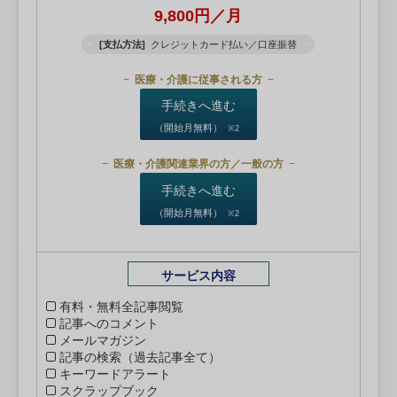
9,800円／月
[支払方法]
クレジットカード払い／口座振替
医療・介護に従事される方
手続きへ進む
（開始月無料）
※2
医療・介護関連業界の方／一般の方
手続きへ進む
（開始月無料）
※2
サービス内容
有料・無料全記事閲覧
記事へのコメント
メールマガジン
記事の検索（過去記事全て）
キーワードアラート
スクラップブック