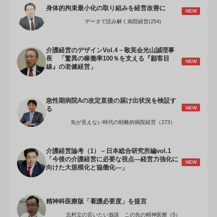
身体的拘束最小化の取り組みを経営改善に
NEW
データで読み解く病院経営(254)
介護経営のデザインVol.4－敬英会光山誠理事
長 「驚異の稼働率100％を支える『顧客目
NEW
線』の老健経営」
急性期病院Aの改定直後の届け出状況を検証す
NEW
る
先が見えない時代の戦略的病院経営（273）
介護経営論考（1）－日本総合研究所編vol.1
「今後の介護経営に必要な視点―経営力強化に
NEW
向けた大規模化と協働化―」
精神科医療版「看護必要度」を提言
北村立の言いたい放談 この先の精神医療（5）