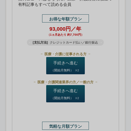
有料記事もすべて読める会員
お得な年額プラン
93,000円／年
（1ヵ月あたり 約7,700円）
[支払方法]
クレジットカード払い／銀行振込
医療・介護に従事される方
手続きへ進む
（開始月無料）
※2
医療・介護関連業界の方／一般の方
手続きへ進む
（開始月無料）
※2
気軽な月額プラン