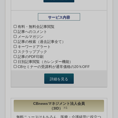
サービス内容
有料・無料全記事閲覧
記事へのコメント
メールマガジン
記事の検索（過去記事全て）
キーワードアラート
スクラップブック
記事のPDF印刷
日別記事閲覧（カレンダー機能）
CBセミナーの受講料が通常価格の20％OFF
詳細を見る
CBnewsマネジメント法人会員
（3ID）
※1
無料ニュースはもちろん、医療・介護経営に役立つ