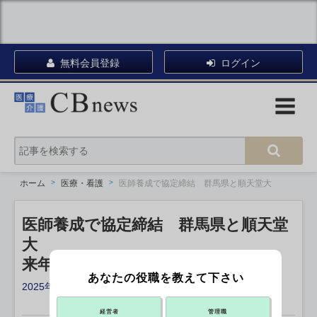
無料会員登録
ログイン
ホーム
医療・看護
医師養成で協定締結 群馬県と順天堂大
医師養成で協定締結 群馬県と順天堂
大
来年度「医学部地域枠」新設
あなたの役職を教えて下さい
2025年12月11日 18:05
X ポスト
リンクをコピー
経営者
管理職