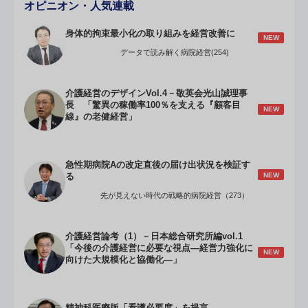
オピニオン・人気連載
身体的拘束最小化の取り組みを経営改善に
NEW
データで読み解く病院経営(254)
介護経営のデザインVol.4－敬英会光山誠理事
長 「驚異の稼働率100％を支える『顧客目
NEW
線』の老健経営」
急性期病院Aの改定直後の届け出状況を検証す
NEW
る
先が見えない時代の戦略的病院経営（273）
介護経営論考（1）－日本総合研究所編vol.1
「今後の介護経営に必要な視点―経営力強化に
NEW
向けた大規模化と協働化―」