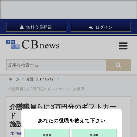
無料会員登録
ログイン
ホーム
介護（CBnews）
介護職員らに3万円分のギフトカード 大阪府
介護職員らに3万円分のギフトカー
ド 大阪府
あなたの役職を教えて下さい
施設・医療機関への光熱費補助も
2025年12月15日 14:20
経営者
管理職