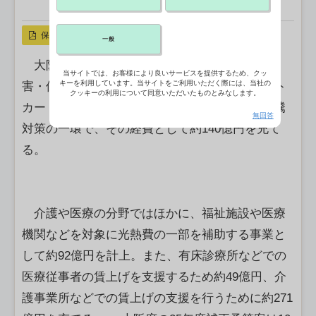
X ポスト
リンクをコピー
保存
一般
大阪府は2025年度の補正予算案に、介護・障
当サイトでは、お客様により良いサービスを提供するため、クッ
キーを利用しています。当サイトをご利用いただく際には、当社の
害・保育施設などの職員らに1人3万円分のギフト
クッキーの利用について同意いただいたものとみなします。
カードを配付する支援策を盛り込んだ。物価高騰
無回答
対策の一環で、その経費として約140億円を充て
る。
介護や医療の分野ではほかに、福祉施設や医療
機関などを対象に光熱費の一部を補助する事業と
して約92億円を計上。また、有床診療所などでの
医療従事者の賃上げを支援するため約49億円、介
護事業所などでの賃上げの支援を行うために約271