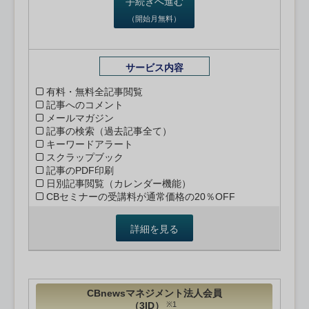
手続きへ進む
（開始月無料）
サービス内容
有料・無料全記事閲覧
記事へのコメント
メールマガジン
記事の検索（過去記事全て）
キーワードアラート
スクラップブック
記事のPDF印刷
日別記事閲覧（カレンダー機能）
CBセミナーの受講料が通常価格の20％OFF
詳細を見る
CBnewsマネジメント法人会員
（3ID）
※1