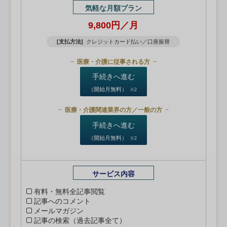
気軽な月額プラン
9,800円／月
[支払方法]
クレジットカード払い／口座振替
医療・介護に従事される方
手続きへ進む
（開始月無料）
※2
医療・介護関連業界の方／一般の方
手続きへ進む
（開始月無料）
※2
サービス内容
有料・無料全記事閲覧
記事へのコメント
メールマガジン
記事の検索（過去記事全て）