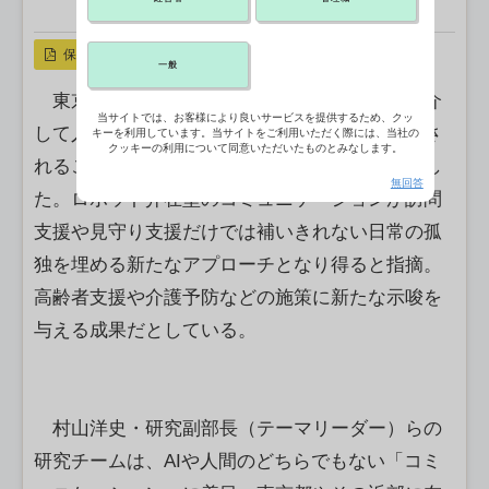
X ポスト
リンクをコピー
保存
一般
東京都健康長寿医療センターは、ロボットを介
当サイトでは、お客様により良いサービスを提供するため、クッ
して人とつながることで高齢者の孤独感が改善さ
キーを利用しています。当サイトをご利用いただく際には、当社の
クッキーの利用について同意いただいたものとみなします。
れることを無作為化比較試験で確認したと発表し
無回答
た。ロボット介在型のコミュニケーションが訪問
支援や見守り支援だけでは補いきれない日常の孤
独を埋める新たなアプローチとなり得ると指摘。
高齢者支援や介護予防などの施策に新たな示唆を
与える成果だとしている。
村山洋史・研究副部長（テーマリーダー）らの
研究チームは、AIや人間のどちらでもない「コミ