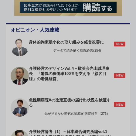
オピニオン・人気連載
身体的拘束最小化の取り組みを経営改善に
NEW
データで読み解く病院経営(254)
介護経営のデザインVol.4－敬英会光山誠理事
長 「驚異の稼働率100％を支える『顧客目
NEW
線』の老健経営」
急性期病院Aの改定直後の届け出状況を検証す
NEW
る
先が見えない時代の戦略的病院経営（273）
介護経営論考（1）－日本総合研究所編vol.1