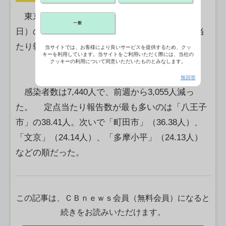
東京都が18日に公表した第50週（12月8－14
一般
日）のデータによると、インフルエンザの定点当
たり報告数は前週比29.3％減の17.80人だった。
当サイトでは、お客様により良いサービスを提供するため、クッ
キーを利用しています。当サイトをご利用いただく際には、当社の
クッキーの利用について同意いただいたものとみなします。
無回答
感染者数は7,440人で、前週から3,055人減っ
た。 定点当たり報告数が最も多いのは「八王子
市」の38.41人。次いで「町田市」（36.38人）、
「文京」（24.14人）、「多摩小平」（24.13人）
などの順だった。
この記事は、ＣＢｎｅｗｓ会員（無料会員）になると
続きをお読みいただけます。