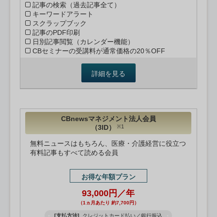
記事の検索（過去記事全て）
キーワードアラート
スクラップブック
記事のPDF印刷
日別記事閲覧（カレンダー機能）
CBセミナーの受講料が通常価格の20％OFF
詳細を見る
CBnewsマネジメント法人会員
（3ID）
※1
無料ニュースはもちろん、医療・介護経営に役立つ
有料記事もすべて読める会員
お得な年額プラン
93,000円／年
（1ヵ月あたり 約7,700円）
[支払方法]
クレジットカード払い／銀行振込