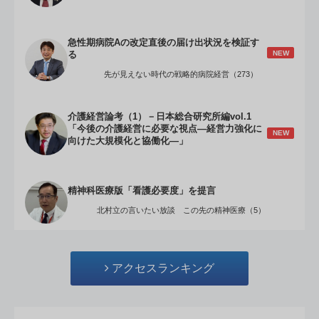
急性期病院Aの改定直後の届け出状況を検証す
NEW
る
先が見えない時代の戦略的病院経営（273）
介護経営論考（1）－日本総合研究所編vol.1
「今後の介護経営に必要な視点―経営力強化に
NEW
向けた大規模化と協働化―」
精神科医療版「看護必要度」を提言
北村立の言いたい放談 この先の精神医療（5）
アクセスランキング