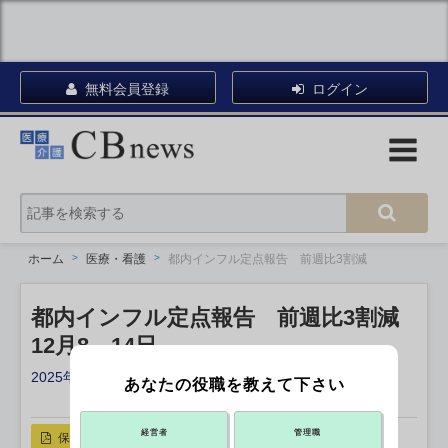
無料会員登録
ログイン
ホーム
医療・看護
都内インフル定点報告 前週比3割減
都内インフル定点報告 前週比3割減
12月8－14日
2025年12月18日 18:30
あなたの役職を教えて下さい
X ポスト
リンクをコピー
経営者
管理職
保存