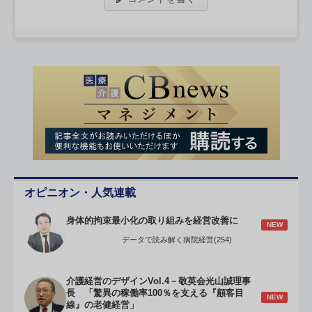
オピニオン・人気連載
身体的拘束最小化の取り組みを経営改善に
NEW
データで読み解く病院経営(254)
介護経営のデザインVol.4－敬英会光山誠理事
長 「驚異の稼働率100％を支える『顧客目
NEW
線』の老健経営」