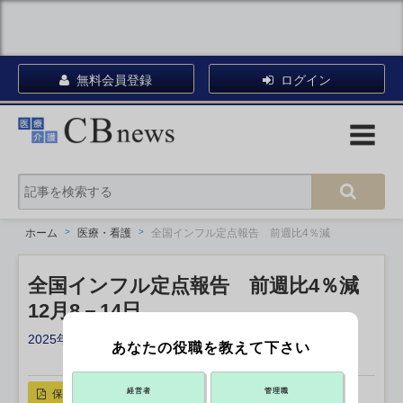
無料会員登録
ログイン
ホーム
医療・看護
全国インフル定点報告 前週比4％減
全国インフル定点報告 前週比4％減
12月8－14日
2025年12月19日 17:05
あなたの役職を教えて下さい
X ポスト
リンクをコピー
経営者
管理職
保存