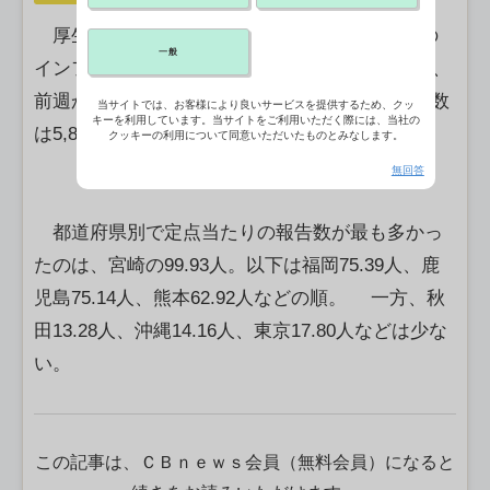
厚生労働省は19日、第50週（12月8－14日）の
一般
インフルエンザの定点当たり報告数が36.96人で、
前週から4.0％減少したと発表した。感染者の総数
当サイトでは、お客様により良いサービスを提供するため、クッ
キーを利用しています。当サイトをご利用いただく際には、当社の
は5,880人減の14万2,434人。
クッキーの利用について同意いただいたものとみなします。
無回答
都道府県別で定点当たりの報告数が最も多かっ
たのは、宮崎の99.93人。以下は福岡75.39人、鹿
児島75.14人、熊本62.92人などの順。 一方、秋
田13.28人、沖縄14.16人、東京17.80人などは少な
い。
この記事は、ＣＢｎｅｗｓ会員（無料会員）になると