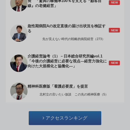
長 「驚異の稼働率100％を支える『顧客目
NEW
線』の老健経営」
急性期病院Aの改定直後の届け出状況を検証す
NEW
る
先が見えない時代の戦略的病院経営（273）
介護経営論考（1）－日本総合研究所編vol.1
「今後の介護経営に必要な視点―経営力強化に
NEW
向けた大規模化と協働化―」
精神科医療版「看護必要度」を提言
北村立の言いたい放談 この先の精神医療（5）
アクセスランキング