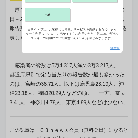
厚生労働省は13日、2026年第1週（25年12月29
一般
日－26年1月4日）のインフルエンザの定点当たり
報告数が10.35人で、前週から54.5％減少したと発
当サイトでは、お客様により良いサービスを提供するため、クッ
キーを利用しています。当サイトをご利用いただく際には、当社の
表した。6週連続の減少。
クッキーの利用について同意いただいたものとみなします。
無回答
感染者の総数は5万4,317人減の3万3,217人。
都道府県別で定点当たりの報告数が最も多かった
のは、宮崎の38.71人。以下は鹿児島23.19人、沖
縄23.18人、福岡20.29人などの順。 一方、奈良
3.41人、神奈川4.79人、東京4.89人などは少ない。
この記事は、ＣＢｎｅｗｓ会員（無料会員）になると