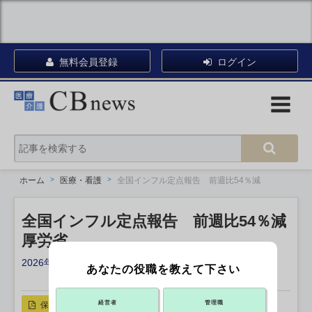
無料会員登録
ログイン
ホーム
医療・看護
全国インフル定点報告 前週比54％減
全国インフル定点報告 前週比54％減
厚労省
2026年01月13日 17:20
あなたの役職を教えて下さい
X ポスト
リンクをコピー
経営者
管理職
保存