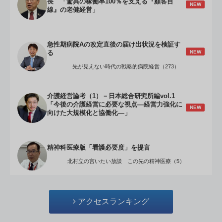
長 「驚異の稼働率100％を支える『顧客目
NEW
線』の老健経営」
急性期病院Aの改定直後の届け出状況を検証す
NEW
る
先が見えない時代の戦略的病院経営（273）
介護経営論考（1）－日本総合研究所編vol.1
「今後の介護経営に必要な視点―経営力強化に
NEW
向けた大規模化と協働化―」
精神科医療版「看護必要度」を提言
北村立の言いたい放談 この先の精神医療（5）
アクセスランキング