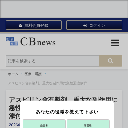
無料会員登録
ログイン
ホーム
医療・看護
アスピリン含有製剤、重大な副作用に急性冠症候群
アスピリン含有製剤、重大な副作用に
急性冠症候群
あなたの役職を教えて下さい
添付文書の改訂指示 厚労省
2026年01月14日 14:30
経営者
管理職