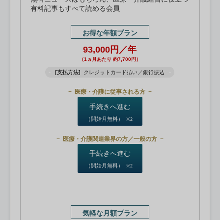
有料記事もすべて読める会員
お得な年額プラン
93,000円／年
（1ヵ月あたり 約7,700円）
[支払方法]
クレジットカード払い／銀行振込
医療・介護に従事される方
手続きへ進む
（開始月無料）
※2
医療・介護関連業界の方／一般の方
手続きへ進む
（開始月無料）
※2
気軽な月額プラン