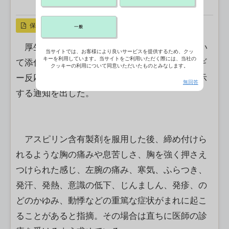
X ポスト
リンクをコピー
保存
一般
厚生労働省は13日、アスピリン含有製剤につい
当サイトでは、お客様により良いサービスを提供するため、クッ
キーを利用しています。当サイトをご利用いただく際には、当社の
て添付文書の「重大な副作用」の項に「アレルギ
クッキーの利用について同意いただいたものとみなします。
ー反応に伴う急性冠症候群」を追記するよう指示
無回答
する通知を出した。
アスピリン含有製剤を服用した後、締め付けら
れるような胸の痛みや息苦しさ、胸を強く押さえ
つけられた感じ、左腕の痛み、寒気、ふらつき、
発汗、発熱、意識の低下、じんましん、発疹、の
どのかゆみ、動悸などの重篤な症状がまれに起こ
ることがあると指摘。その場合は直ちに医師の診