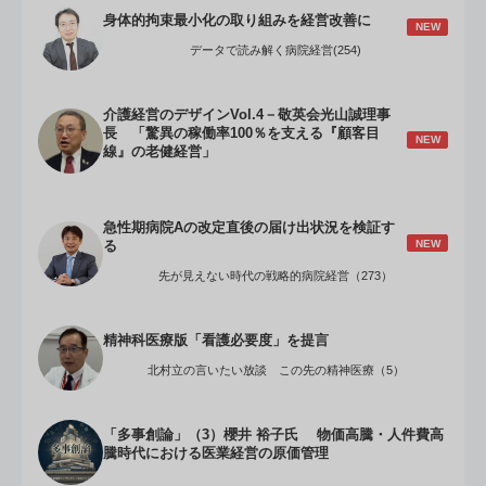
身体的拘束最小化の取り組みを経営改善に
NEW
データで読み解く病院経営(254)
介護経営のデザインVol.4－敬英会光山誠理事
長 「驚異の稼働率100％を支える『顧客目
NEW
線』の老健経営」
急性期病院Aの改定直後の届け出状況を検証す
NEW
る
先が見えない時代の戦略的病院経営（273）
精神科医療版「看護必要度」を提言
北村立の言いたい放談 この先の精神医療（5）
「多事創論」（3）櫻井 裕子氏 物価高騰・人件費高
騰時代における医業経営の原価管理